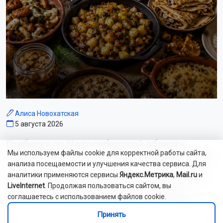
Алиса Новохатская
5 августа 2026
Грибники из Новосибирской области
Мы используем файлы cookie для корректной работы сайта,
поделились самыми вкусными рецептами
анализа посещаемости и улучшения качества сервиса. Для
аналитики применяются сервисы
Яндекс.Метрика
,
Mail.ru
и
Наступил сезон грибов: новосибирцы вовсю делятся
LiveInternet
. Продолжая пользоваться сайтом, вы
своим урожаем. Корреспондент ОТС-Горсайта
соглашаетесь с использованием файлов cookie.
пообщалась с местными грибниками и узнала, как
отличить моховик от поганки, и приготовить самый
Принять