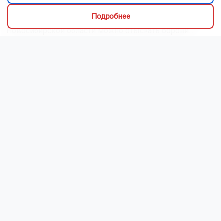
вкусный ужин.
Подробнее
Как рассказали Горсайту местные грибники, в лесах
Новосибирской области можно отыскать борови...
Читать далее...
Видео