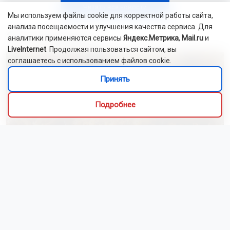
Читать все новости
Мы используем файлы cookie для корректной работы сайта,
анализа посещаемости и улучшения качества сервиса. Для
Это интересно
аналитики применяются сервисы
Яндекс.Метрика
,
Mail.ru
и
LiveInternet
. Продолжая пользоваться сайтом, вы
соглашаетесь с использованием файлов cookie.
Принять
Подробнее
Алиса Новохатская
5 августа 2026