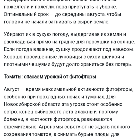
Новосибирской области эта угроза стоит особенно
остро: конец сибирского лета влажный, поэтому
болезни, в частности фитофтора, развиваются
стремительно. Агрономы советуют не ждать полного
созревания томатов, а снимать бурые плоды для
дозаривания.
Чтобы спасти урожай, важно принять следующие
меры:
— в открытом грунте лучше снять все крупные и даже
зелёные плоды, так как риск заражения очень высок;
— в теплицах необходимо обеспечить хорошую
циркуляцию воздуха, удаляя нижние листья до первой
зреющей кисти (рекомендуется держать открытыми
для проветривания);
— все новые цветы, появившиеся после 10–15 августа,
лучше срезать — они все равно не успеют вызреть.