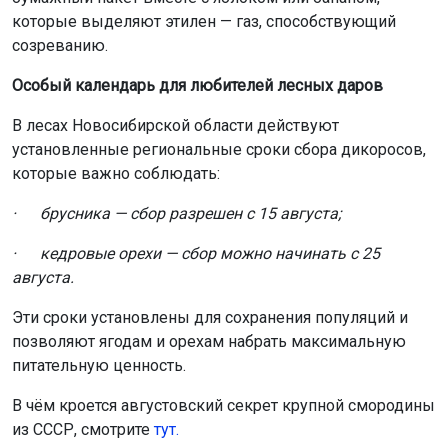
Эти сроки установлены для сохранения популяций и
позволяют ягодам и орехам набрать максимальную
питательную ценность.
В чём кроется августовский секрет крупной смородины
из СССР, смотрите
тут.
Ещё больше интересной и оперативной информации —
в новостной ленте нашего портала, а также в
МАХ-
канале
и сообществах ОТС-Горсайт в соцсетях
«ВКонтакте»
и
«Одноклассники»
.
Поделиться новостью:
Автор:
Оксана Чешенок
Читать все