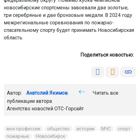
публикации автора
Агентство новостей
ОТС-Горсайт
моя профессия
общество
истории
МЧС
спорт
пожарные
Новосибирск
Загрузка...
Главная
Новости
Сад и огород
Сад и огород
7 августа 2026 - 05:30
Сбор урожая в НСО в августе: что
пора убирать и как не опоздать
Август — это финишная прямая дачного сезона в
Западной Сибири. Самое время собирать плоды своих