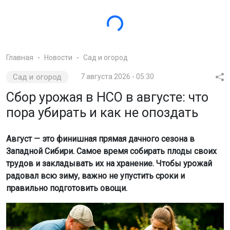
трудов и закладывать их на хранение. Чтобы урожай
радовал всю зиму, важно не упустить сроки и
правильно подготовить овощи.
фото сгенерировано нейросетью шедеврум
Региональные особенности. В 2026 году из-за погодных
условий уборочная кампания в Новосибирской области
стартовала примерно на неделю раньше обычного. Это
важно учитывать и при работе на личных приусадебных
участках — не стоит ждать стандартных «бабьих»