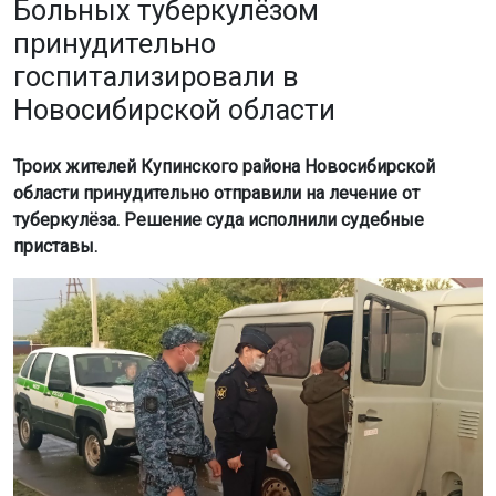
Фото: ГУФССП России по НСО
Как сообщили в ГУФССП России по Новосибирской
области, двое мужчин и одна женщина должны были
пройти обследование и лечение сроком от 6 до 18
месяцев. Они отказывались от добровольной
госпитализации, что создавало угрозу для
окружающих.
Судебные приставы оперативно выехали по адресам
проживания пациентов. Вместе с медработниками они
доставили больных в Кыштовскую центральную