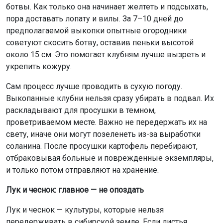
отбраковывая больные и поврежденные экземпляры,
и только потом отправляют на хранение.
Лук и чеснок: главное — не опоздать
Лук и чеснок — культуры, которые нельзя
передерживать в сибирской земле. Если листья
пожелтели и полегли, пора приступать к уборке.
Оптимальный срок — до середины августа, чтобы
головки не начали загнивать в сырой земле.
Убирают их в сухую погоду, выдергивая из земли и
раскладывая прямо на грядке для просушки на солнце.
Если погода влажная, сушку продолжают под навесом.
Хорошо просушенные луковицы с сухой шейкой и
плотными чешуями будут долго храниться без потерь.
Томаты: спасаем урожай от фитофторы
Август — время максимальной активности фитофторы,
особенно при прохладных ночах и туманах. Для