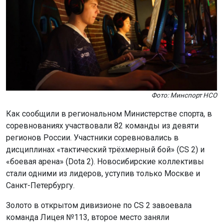
«боевая арена» (Dota 2). Новосибирские коллективы
стали одними из лидеров, уступив только Москве и
Санкт-Петербургу.
Золото в открытом дивизионе по CS 2 завоевала
команда Лицея №113, второе место заняли
воспитанники «Квазара». В высшем дивизионе по CS 2
победу одержали студенты НГТУ. В Dota 2 серебро
открытого дивизиона досталось ученикам Второй
новосибирской гимназии, а бронза высшего дивизиона
– команде НГАСУ (Сибстрин).
«Золото в Кубке достижений – наша первая
победа. Самые сложные матчи у нас с учениками
Второй новосибирской гимназии», – рассказал
капитан команды Лицея №113 Руслан Холов.
Сезон 2026/27 включит ещё девять тематических