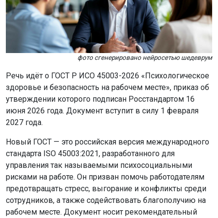
стандарта ISO 45003:2021, разработанного для
управления так называемыми психосоциальными
рисками на работе. Он призван помочь работодателям
предотвращать стресс, выгорание и конфликты среди
сотрудников, а также содействовать благополучию на
рабочем месте. Документ носит рекомендательный
характер и не вводит новых штрафов за его
несоблюдение, однако задаёт чёткие ориентиры для
цивилизованного менеджмента.
Что считается риском для психического здоровья?
В стандарте перечислены факторы, которые негативно
влияют на психологическое состояние работников.
Среди них:
— чрезмерная или неконтролируемая нагрузка,
«машинный темп» работы и ненормированный график;
— неясные обязанности и противоречивые задачи,