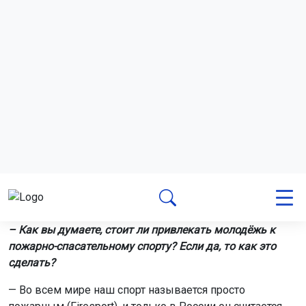
– Как вы думаете, стоит ли привлекать молодёжь к
пожарно-спасательному спорту? Если да, то как это
сделать?
— Во всем мире наш спорт называется просто
пожарным (Firesport), и только в России он считается
прикладным. Именно поэтому его и переименовали в
пожарно-спасательный, чтобы со временем сделать
самостоятельным видом спорта и вывести из системы
МЧС России. По этой же причине соревнования стали
проводить и среди женщин, чтобы попасть в
олимпийскую семью. Я считаю, что это правильно. Если
пожарно-спасательный спорт выйдет на всемирный
уровень, то дети сами пойдут заниматься. Сейчас же
нам приходится их где-то выискивать. Думаю, чтобы
привлечь в пожарно-спасательный спорт больше
молодых людей, нужно агитировать, рассказывать о
нем в СМИ, проводить соревнования на центральных
стадионах города.