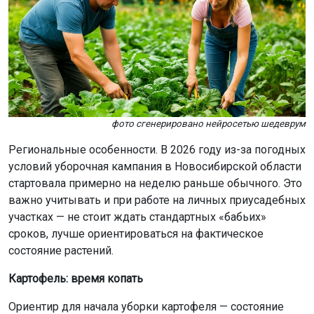
сроков, лучше ориентироваться на фактическое
состояние растений.
Картофель: время копать
Ориентир для начала уборки картофеля — состояние
ботвы. Как только она начинает желтеть и подсыхать,
пора доставать лопату и вилы. За 7–10 дней до
предполагаемой выкопки опытные огородники
советуют скосить ботву, оставив пеньки высотой
около 15 см. Это помогает клубням лучше вызреть и
укрепить кожуру.
Сам процесс лучше проводить в сухую погоду.
Выкопанные клубни нельзя сразу убирать в подвал. Их
раскладывают для просушки в темном,
проветриваемом месте. Важно не передержать их на
свету, иначе они могут позеленеть из-за выработки
соланина. После просушки картофель перебирают,