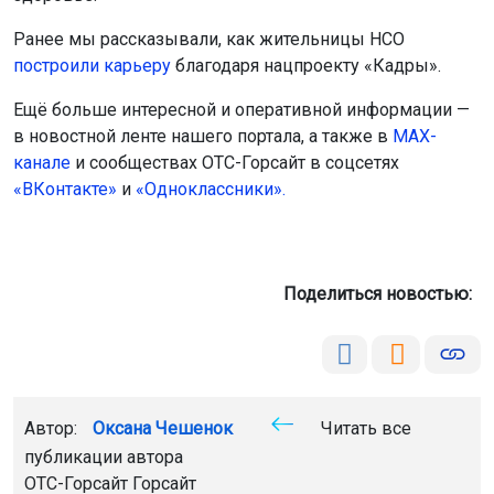
Автор:
Оксана Чешенок
Читать все
публикации автора
ОТС-Горсайт Горсайт
ГОСТ
работа
Россия
Главная
Новости
Спорт
Спорт
6 августа 2026 - 21:57
Новосибирские команды
завоевали пять медалей на
турнире по киберспорту
Ученики и студенты из Новосибирской области