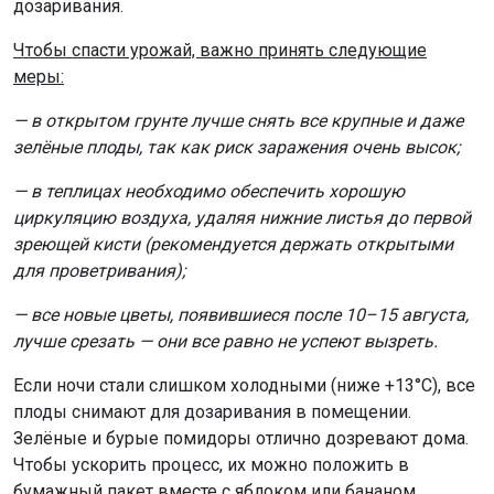
Если ночи стали слишком холодными (ниже +13°C), все
плоды снимают для дозаривания в помещении.
Зелёные и бурые помидоры отлично дозревают дома.
Чтобы ускорить процесс, их можно положить в
бумажный пакет вместе с яблоком или бананом,
которые выделяют этилен — газ, способствующий
созреванию.
Особый календарь для любителей лесных даров
В лесах Новосибирской области действуют
установленные региональные сроки сбора дикоросов,
которые важно соблюдать:
· брусника — сбор разрешен с 15 августа;
· кедровые орехи — сбор можно начинать с 25
августа.