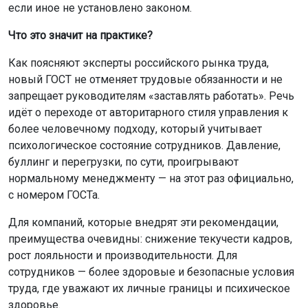
Для компаний, которые внедрят эти рекомендации,
преимущества очевидны: снижение текучести кадров,
рост лояльности и производительности. Для
сотрудников — более здоровые и безопасные условия
труда, где уважают их личные границы и психическое
здоровье.
Ранее мы рассказывали, как жительницы НСО
построили карьеру
благодаря нацпроекту «Кадры».
Ещё больше интересной и оперативной информации —
в новостной ленте нашего портала, а также в
МАХ-
канале
и сообществах ОТС-Горсайт в соцсетях
«ВКонтакте»
и
«Одноклассники».
Поделиться новостью: