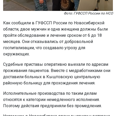
районную больницу для прохождения лечения.
Исполнительные производства по таким делам
относятся к категории немедленного исполнения.
Поэтому действия предприняли без промедления.
Напомним: в Новосибирске врачи выявили у ветерана
СВО
рак на ранней стадии.
Поделиться новостью:
Автор:
Алиса Новохатская
Читать все
публикации автора
Агентство новостей
ОТС-Горсайт