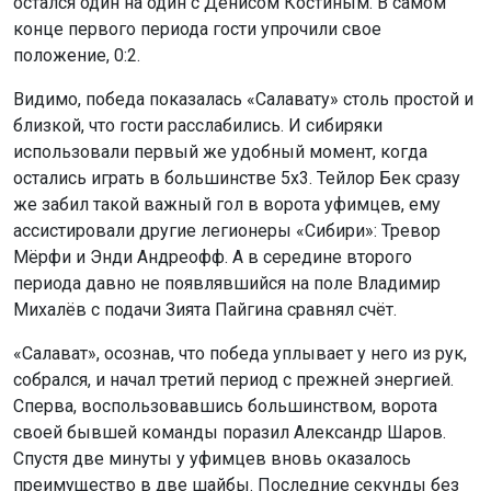
остался один на один с Денисом Костиным. В самом
конце первого периода гости упрочили свое
положение, 0:2.
Видимо, победа показалась «Салавату» столь простой и
близкой, что гости расслабились. И сибиряки
использовали первый же удобный момент, когда
остались играть в большинстве 5х3. Тейлор Бек сразу
же забил такой важный гол в ворота уфимцев, ему
ассистировали другие легионеры «Сибири»: Тревор
Мёрфи и Энди Андреофф. А в середине второго
периода давно не появлявшийся на поле Владимир
Михалёв с подачи Зията Пайгина сравнял счёт.
«Салават», осознав, что победа уплывает у него из рук,
собрался, и начал третий период с прежней энергией.
Сперва, воспользовавшись большинством, ворота
своей бывшей команды поразил Александр Шаров.
Спустя две минуты у уфимцев вновь оказалось
преимущество в две шайбы. Последние секунды без