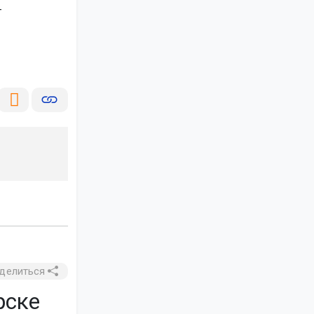
т
делиться
рске