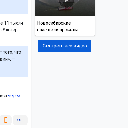
е 11 тысяч
Новосибирские
ь блогер
спасатели провели
учения на реке Обь
Смотреть все видео
 того, что
вки», —
ться
через