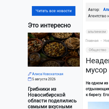
Автор:
Ал
Читать все новости
Агентство 
Это интересно
альпинизм
Главная
Но
Общество
Неаде
мусор 
Алиса Новохатская
5 августа 2026
На одном из
Грибники из
отдыхающими
Новосибирской
к берегу. Е
области поделились
самыми вкусными