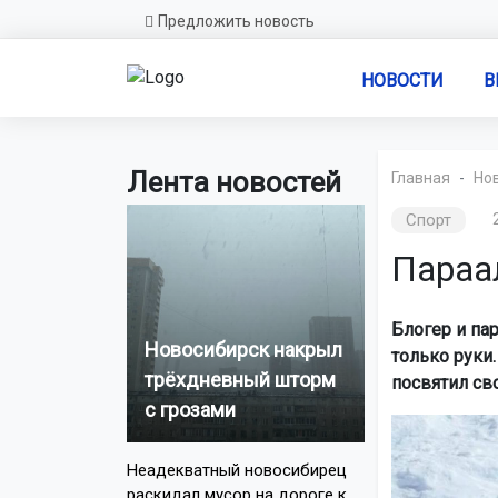
Предложить новость
НОВОСТИ
В
Лента новостей
Главная
Но
Спорт
Параа
Блогер и па
Новосибирск накрыл
только руки
трёхдневный шторм
посвятил сво
с грозами
Неадекватный новосибирец
раскидал мусор на дороге к