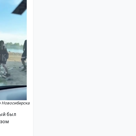
 Новосибирска
рый был
азом