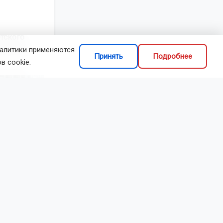
тского
 должны
налитики применяются
Принять
Подробнее
в cookie.