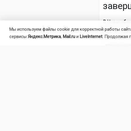
заверш
В Новосибир
шоссе до ул
Мы используем файлы cookie для корректной работы сайта
закончиться 
сервисы
Яндекс.Метрика
,
Mail.ru
и
LiveInternet
. Продолжая 