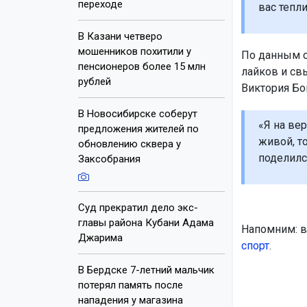
переходе
вас тепли
В Казани четверо
мошенников похитили у
По данным с
пенсионеров более 15 млн
лайков и св
рублей
Виктория Бо
В Новосибирске соберут
«Я на вер
предложения жителей по
живой, то
обновлению сквера у
поделилс
Заксобрания
Суд прекратил дело экс-
главы района Кубани Адама
Напомним: в
Джарима
спорт
.
В Бердске 7-летний мальчик
потерял память после
нападения у магазина