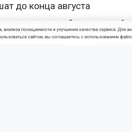
ат до конца августа
ске завершают ремонт улицы Петухова на участке от Сове
ицы Сибиряков-Гвардейцев. Работы выполнены на 95% и
, анализа посещаемости и улучшения качества сервиса. Для а
до конца августа.
пользоваться сайтом, вы соглашаетесь с использованием файло