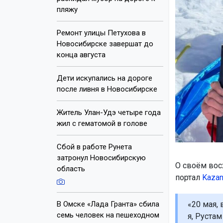
пляжу
Ремонт улицы Петухова в
Новосибирске завершат до
конца августа
Дети искупались на дороге
после ливня в Новосибирске
Житель Улан-Удэ четыре года
жил с гематомой в голове
Сбой в работе Рунета
затронул Новосибирскую
О своём вос
область
портал
Kazan
В Омске «Лада Гранта» сбила
«20 мая,
семь человек на пешеходном
я, Руста