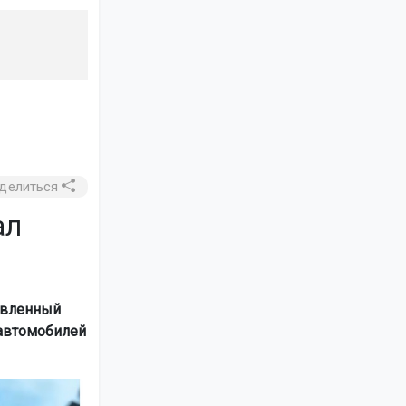
делиться
ал
авленный
 автомобилей