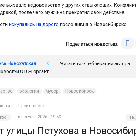
ие вызвало недовольство у других отдыхающих. Конфлик
дракой, после чего мужчина прекратил свои действия.
дети
искупались на дороге
после ливня в Новосибирске.
Поделиться новостью:
иса Новохатская
Читать все публикации автора
новостей
ОТС-Горсайт
ество
экология
мусор
Новосибирск
вости
Строительство
тво
6 августа 2026 - 19:50
По
т улицы Петухова в Новосиби