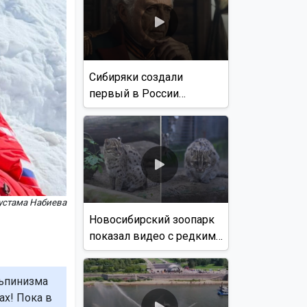
Сибиряки создали
первый в России
документальный фильм
с использованием ИИ
устама Набиева
Новосибирский зоопарк
показал видео с редким
виверровым котом
льпинизма
ах! Пока в