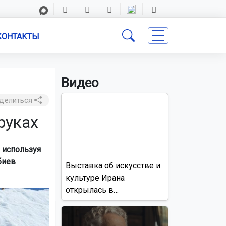
КОНТАКТЫ
Видео
делиться
руках
 используя
биев
Выставка об искусстве и
культуре Ирана
открылась в
Новосибирске