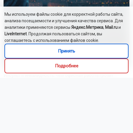
Мы используем файлы cookie для корректной работы сайта,
анализа посещаемости и улучшения качества сервиса. Для
аналитики применяются сервисы
Яндекс.Метрика
,
Mail.ru
и
LiveInternet
. Продолжая пользоваться сайтом, вы
соглашаетесь с использованием файлов cookie.
Новосибирск накроют дожди с грозами после
Принять
знойного вторника
Подробнее
Инсульт и инвалидность: чем офисная работа грозит
жителям Новосибирской области
Новосибирцы назвали главный подарок в своей жизни
Цены на новостройки в Новосибирске выросли в три раза
быстрее, чем за полгода
Доплаты начальникам полиции Новосибирской области