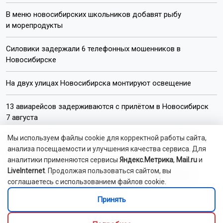
В меню новосибирских школьников добавят рыбу
и морепродукты
Силовики задержали 6 телефонных мошенников в
Новосибирске
На двух улицах Новосибирска монтируют освещение
13 авиарейсов задерживаются с прилётом в Новосибирск
7 августа
Мы используем файлы cookie для корректной работы сайта,
Мэр Новосибирска Кудрявцев возглавил медиарейтинг
анализа посещаемости и улучшения качества сервиса. Для
первых лиц столиц СФО
аналитики применяются сервисы
Яндекс.Метрика
,
Mail.ru
и
LiveInternet
. Продолжая пользоваться сайтом, вы
Жители новосибирского посёлка Садовый перекрыли
соглашаетесь с использованием файлов cookie.
дорогу для мусоровозов
Принять
Движение на трассе «Новосибирск — Ленинск-Кузнецкий»
ограничат на 3 месяца