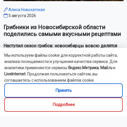
Алиса Новохатская
5 августа 2026
Грибники из Новосибирской области
поделились самыми вкусными рецептами
Наступил сезон грибов: новосибирцы вовсю делятся
своим урожаем. Корреспондент ОТС-Горсайта
Мы используем файлы cookie для корректной работы сайта,
пообщалась с местными грибниками и узнала, как
анализа посещаемости и улучшения качества сервиса. Для
отличить моховик от поганки, и приготовить самый
аналитики применяются сервисы
Яндекс.Метрика
,
Mail.ru
и
вкусный ужин.
LiveInternet
. Продолжая пользоваться сайтом, вы
соглашаетесь с использованием файлов cookie.
Как рассказали Горсайту местные грибники, в лесах
Новосибирской области можно отыскать борови...
Принять
Читать далее...
Подробнее
Видео