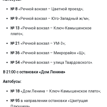
№ 8
«Речной вокзал – Цветной проезд»;
№ 9
«Речной вокзал – Юго-Западный ж/м»;
№ 13
«Речной вокзал – Ключ-Камышенское
плато»;
№ 21
«Речной вокзал – УМ-3»;
№ 36
«Речной вокзал – Микрорайон «Щ»;
№ 54
«Речной вокзал – улица Твардовского».
В 21:00 с остановки «Дом Ленина»
Автобусы:
№ 18
«Дом Ленина – Ключ-Камышенское плато»;
№ 95
в направлении остановки «Цветущая
Плющиха».