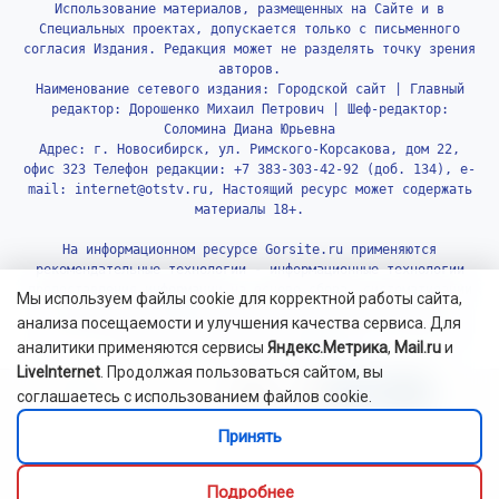
Использование материалов, размещенных на Сайте и в
Специальных проектах, допускается только с письменного
согласия Издания. Редакция может не разделять точку зрения
авторов.
Наименование сетевого издания: Городской сайт | Главный
редактор: Дорошенко Михаил Петрович | Шеф-редактор:
Соломина Диана Юрьевна
Адрес: г. Новосибирск, ул. Римского-Корсакова, дом 22,
офис 323 Телефон редакции: +7 383-303-42-92 (доб. 134), e-
mail: internet@otstv.ru, Настоящий ресурс может содержать
материалы 18+.
На информационном ресурсе Gorsite.ru применяются
рекомендательные технологии - информационные технологии
предоставления информации на основе сбора, систематизации
Мы используем файлы cookie для корректной работы сайта,
и анализа сведений, относящихся к предпочтениям
анализа посещаемости и улучшения качества сервиса. Для
пользователей сети «Интернет», находящихся на территории
аналитики применяются сервисы
Яндекс.Метрика
,
Mail.ru
и
Российской Федерации.
Подробнее.
LiveInternet
. Продолжая пользоваться сайтом, вы
соглашаетесь с использованием файлов cookie.
Принять
Подробнее