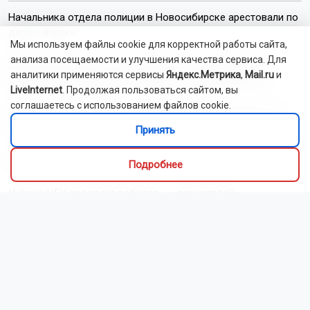
Начальника отдела полиции в Новосибирске арестовали по
делу о взятке
Мы используем файлы cookie для корректной работы сайта,
анализа посещаемости и улучшения качества сервиса. Для
Сделайте выбор в пользу здоровья: почему вредные
аналитики применяются сервисы
Яндекс.Метрика
,
Mail.ru
и
привычки несовместимы с грудным вскармливанием
LiveInternet
. Продолжая пользоваться сайтом, вы
соглашаетесь с использованием файлов cookie.
Вылет рейса Новосибирск — Сочи задержали более чем
на 11 часов
Принять
РЖД проложат через Новосибирск «Великий чайный путь»
Подробнее
Учёные НГУ создадут роботов — «вершителей»
В аэропорту Толмачёво заработал виртуальный помощник
Читать все новости
Это интересно