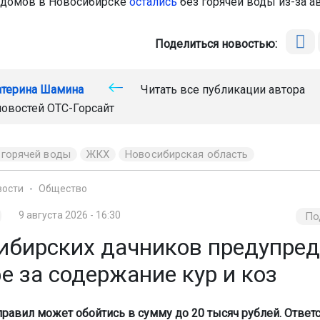
 домов в Новосибирске
остались
без горячей воды из-за а
Поделиться новостью:
атерина Шамина
Читать все публикации автора
новостей
ОТС-Горсайт
 горячей воды
ЖКХ
Новосибирская область
вости
Общество
9 августа 2026 - 16:30
По
ибирских дачников предупред
е за содержание кур и коз
равил может обойтись в сумму до 20 тысяч рублей. Ответ