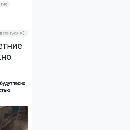
етие
делиться
етние
жно
будут тесно
остью