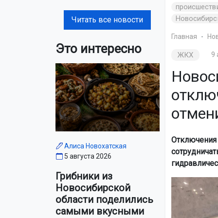
происшеств
Новосибирс
Читать все новости
Главная
Но
Это интересно
ЖКХ
9 
Новос
отклю
отмен
Отключения 
Алиса Новохатская
сотрудничат
5 августа 2026
гидравличес
Грибники из
Новосибирской
области поделились
самыми вкусными