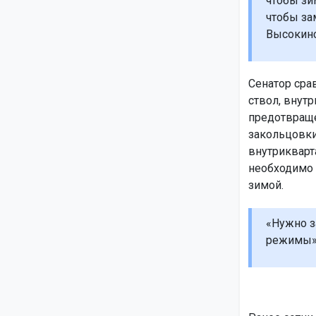
чтобы зи
чтобы за
Высокинс
Сенатор сра
ствол, внут
предотвраще
закольцовки
внутрикварт
необходимо 
зимой.
«Нужно з
режимы»,