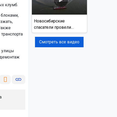
ых клумб.
 блоками,
Новосибирские
зжать,
спасатели провели
также
учения на реке Обь
 транспорта
Смотреть все видео
й улицы
а демонтаж
а