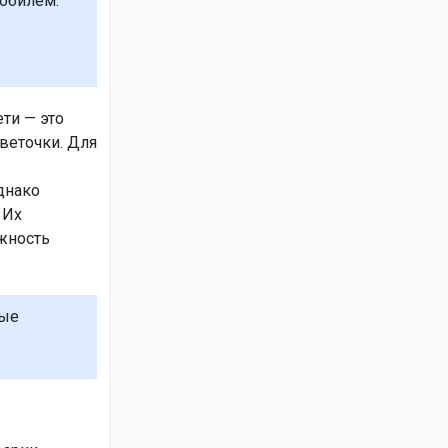
обилем:
ти — это
веточки. Для
днако
 Их
жность
вые