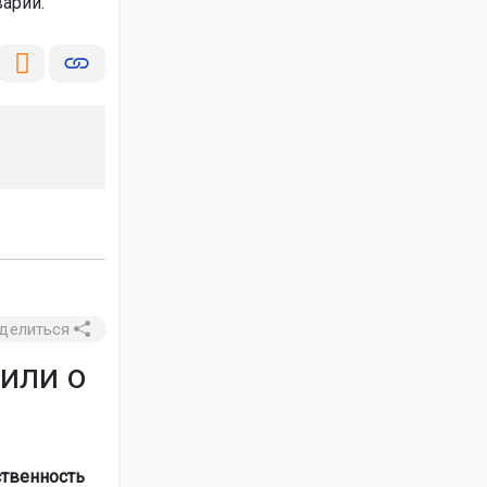
варии.
делиться
или о
ственность