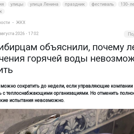
ия
улицы
улица Ленина
праздник
фестиваль
130-л
к
вости
ЖКХ
августа 2026 - 17:02
По
ибирцам объяснили, почему л
чения горячей воды невозмо
ить
можно сократить до недели, если управляющие компании 
ь с теплоснабжающими организациями. Но отменить полн
кие испытания невозможно.