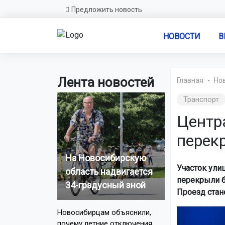
Предложить новость
НОВОСТИ
В
Лента новостей
Главная
Но
Транспорт
Центр
перек
На Новосибирскую
Участок ули
область надвигается
перекрыли б
34-градусный зной
Проезд стан
Новосибирцам объяснили,
почему летние отключения