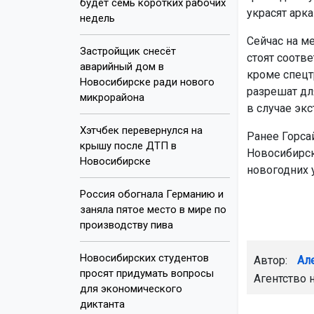
будет семь коротких рабочих
украсят арк
недель
Сейчас на м
Застройщик снесёт
стоят соотв
аварийный дом в
кроме спецт
Новосибирске ради нового
разрешат дл
микрорайона
в случае экс
Хэтчбек перевернулся на
Ранее Горса
крышу после ДТП в
Новосибирск
Новосибирске
новогодних 
Россия обогнала Германию и
заняла пятое место в мире по
производству пива
Новосибирских студентов
Автор:
Ал
просят придумать вопросы
Агентство 
для экономического
диктанта