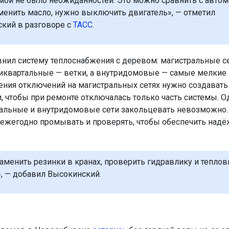
мой не было неожиданностей. Это можно сравнить с автом
менить масло, нужно выключить двигатель», — отметил
кий в разговоре с
ТАСС
.
внил систему теплоснабжения с деревом: магистральные се
риквартальные — ветки, а внутридомовые — самые мелкие 
ния отключений на магистральных сетях нужно создавать
, чтобы при ремонте отключалась только часть системы. О
альные и внутридомовые сети закольцевать невозможно.
ежегодно промывать и проверять, чтобы обеспечить надё
аменить резинки в кранах, проверить гидравлику и тепло
 — добавил Высокинский.