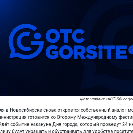
Фото: паблик «АСТ-54» соцс
юля в Новосибирске снова откроется собственный аналог м
министрация готовится ко Второму Международному фест
йдёт событие накануне Дня города, который проведут 24 
лицу будут украшать и обустраивать для удобства посетит