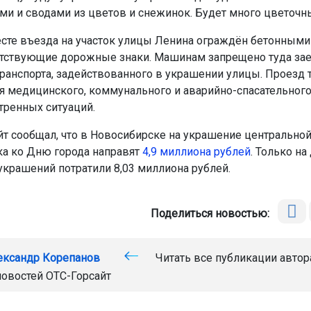
ами и сводами из цветов и снежинок. Будет много цветочн
есте въезда на участок улицы Ленина ограждён бетонными
етствующие дорожные знаки. Машинам запрещено туда зае
ранспорта, задействованного в украшении улицы. Проезд 
я медицинского, коммунального и аварийно-спасательного
тренных ситуаций.
йт сообщал, что в Новосибирске на украшение центрально
а ко Дню города направят
4,9 миллиона рублей
. Только н
украшений потратили 8,03 миллиона рублей.
Поделиться новостью:
ександр Корепанов
Читать все публикации автор
новостей
ОТС-Горсайт