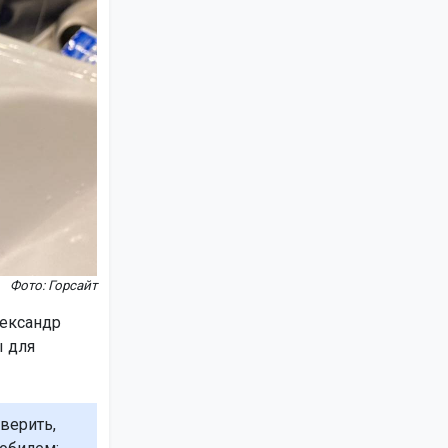
Фото: Горсайт
лександр
ы для
оверить,