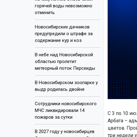
горячей воды невозможно
отменить
Новосибирских дачников
предупредили о штрафе за
содержание кур и коз
В небе над Новосибирской
областью пролетит
метеорный поток Персеиды
В Новосибирском зоопарке у
выдр родилась двойня
Сотрудники новосибирского
МЧС ликвидировали 14
С 3 по 10 и
пожаров за сутки
Арбата – ад
цветов. Про
В 2027 году у новосибирцев
три недели у