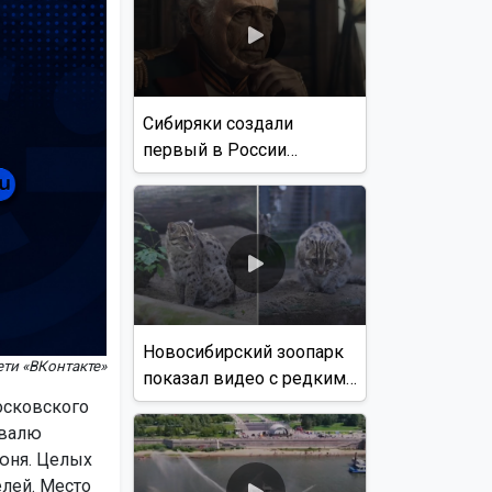
Сибиряки создали
первый в России
документальный фильм
с использованием ИИ
Новосибирский зоопарк
ети «ВКонтакте»
показал видео с редким
виверровым котом
осковского
ивалю
июня. Целых
елей. Место