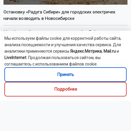
Остановку «Радуга Сибири» для городских электричек
начали возводить в Новосибирске
Мэр Новосибирска поздравил жителей с Днём строителя
Мы используем файлы cookie для корректной работы сайта,
анализа посещаемости и улучшения качества сервиса. Для
Новосибирских фельдшеров наделят функциями
аналитики применяются сервисы
Яндекс.Метрика
,
Mail.ru
и
психиатров-наркологов с 1 сентября
LiveInternet
. Продолжая пользоваться сайтом, вы
соглашаетесь с использованием файлов cookie.
Мошенники выманивают деньги у новосибирцев «на нужды
класса» перед 1 сентября
Принять
Минпросвещения обновило перечень школьных учебников
Подробнее
в России
Установщик кондиционеров сжёг кухню пенсионеров в
Новосибирске
Мотоциклист насмерть разбился на Дачном шоссе в