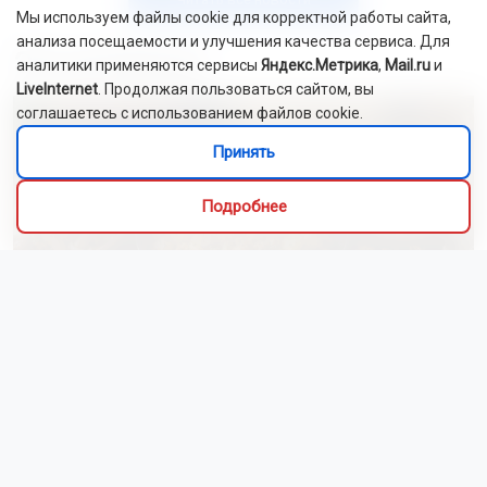
Мы используем файлы cookie для корректной работы сайта,
анализа посещаемости и улучшения качества сервиса. Для
Это интересно
аналитики применяются сервисы
Яндекс.Метрика
,
Mail.ru
и
LiveInternet
. Продолжая пользоваться сайтом, вы
соглашаетесь с использованием файлов cookie.
Принять
Подробнее
Алиса Новохатская
5 августа 2026
Грибники из Новосибирской области