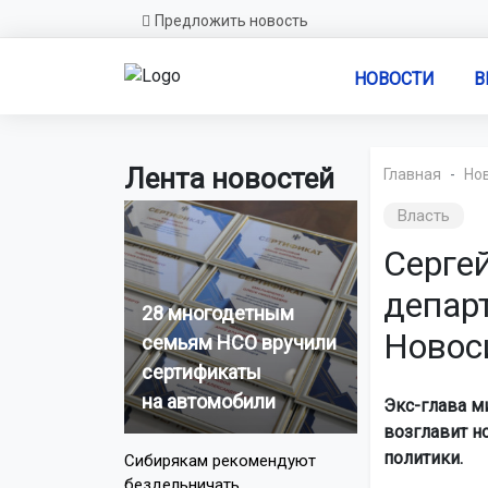
Предложить новость
НОВОСТИ
В
Лента новостей
Главная
Но
Власть
Серге
депар
28 многодетным
Новос
семьям НСО вручили
сертификаты
на автомобили
Экс-глава м
возглавит н
политики.
Сибирякам рекомендуют
бездельничать