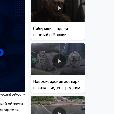
Сибиряки создали
первый в России
документальный фильм
с использованием ИИ
Новосибирский зоопарк
показал видео с редким
виверровым котом
ирской области
кой области
ководителя