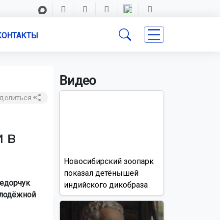
КОНТАКТЫ
Видео
делиться
 в
Новосибирский зоопарк
показал детёнышей
Федорчук
индийского дикобраза
олодёжной