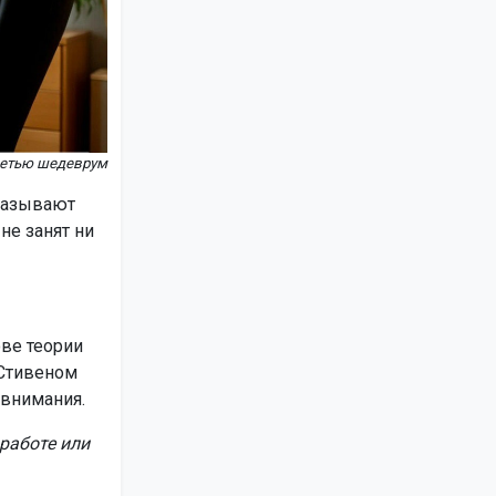
сетью шедеврум
называют
не занят ни
ове теории
 Стивеном
 внимания.
работе или