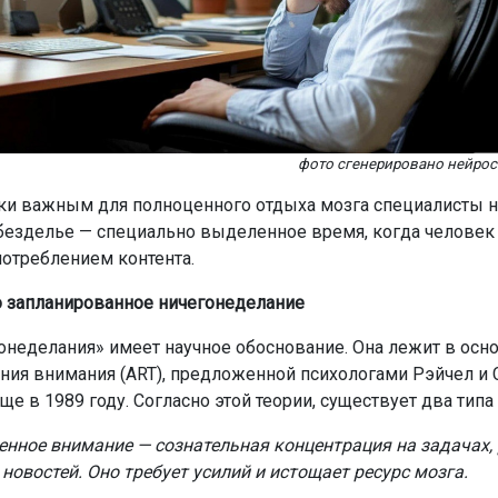
фото сгенерировано нейро
ки важным для полноценного отдыха мозга специалисты 
безделье — специально выделенное время, когда человек 
потреблением контента.
 запланированное ничегонеделание
онеделания» имеет научное обоснование. Она лежит в осн
ния внимания (ART), предложенной психологами Рэйчел и
е в 1989 году. Согласно этой теории, существует два типа
нное внимание — сознательная концентрация на задачах, 
новостей. Оно требует усилий и истощает ресурс мозга.