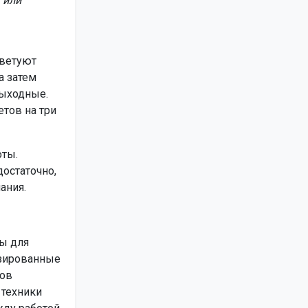
 или
оветуют
а затем
выходные.
тов на три
оты.
остаточно,
ания.
ы для
изированные
тов
 техники