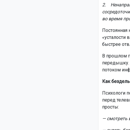
2. Ненаправ
сосредоточи
во время пр
Постоянная 
«усталости 
быстрее отвл
В прошлом п
передышку. 
потоком инф
Как бездель
Психологи п
перед телев
просты:
— смотреть в