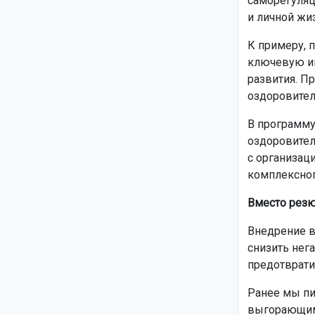
саморегуляц
и личной жи
К примеру, 
ключевую ин
развития. П
оздоровител
В программу
оздоровител
с организац
комплексног
Вместо рез
Внедрение в
снизить нег
предотврати
Ранее мы пи
выгорающим