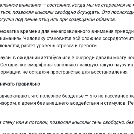
ленное внимание — состояние, когда мы не стараемся на 
ться, позволяя мыслям свободно блуждать. Это происходи
огулки под пение птиц или при созерцании облаков.
нехватка времени для ненаправленного внимания приводи
внимания». Человеку становится всё сложнее сосредоточить
екается, растет уровень стресса и тревоги.
аузы в ожидании автобуса или в очереди давали мозгу н
Сегодня же смартфоны заполняют каждую такую паузу и
ормации, не оставляя пространства для восстановления.
ничать правильно
одчеркивают, что полезное безделье — это не пассивное 
изором, а время без внешнего воздействия и стимулов. 
 стену или в потолок, позволяя мыслям течь свободно, бе