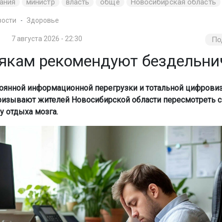
ания
министр
власть
обще
Новосибирская область
вости
Здоровье
7 августа 2026 - 22:30
По
якам рекомендуют бездельни
тоянной информационной перегрузки и тотальной цифрови
ризывают жителей Новосибирской области пересмотреть 
у отдыха мозга.