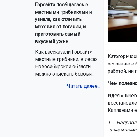
Горсайта пообщалась с
местными грибниками и
узнала, как отличить
моховик от поганки, и
приготовить самый
вкусный ужин.
Как рассказали Горсайту
Категоричес
местные грибники, в лесах
осознанное 
Новосибирской области
работой, ни 
можно отыскать борови...
Чем полезно
Читать далее...
Идея «ничег
восстановле
Капланами ещ
1. Направле
даже чтении 