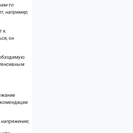
чем-то
т, например,
т к
ся, он
еобходимую
нтенсивным
лежание
Рекомендации
з напряжения;