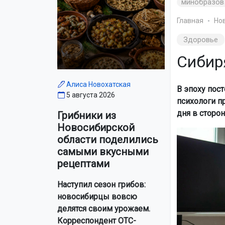
минобразов
Главная
Но
Здоровье
Сибир
Алиса Новохатская
В эпоху пос
5 августа 2026
психологи п
дня в сторон
Грибники из
Новосибирской
области поделились
самыми вкусными
рецептами
Наступил сезон грибов:
новосибирцы вовсю
делятся своим урожаем.
Корреспондент ОТС-