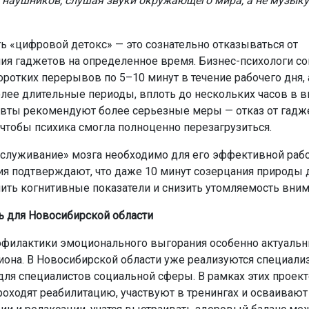
з наушников, слушая звуки окружающего мира, а не музыку
ь «цифровой детокс» — это сознательно отказываться от
ия гаджетов на определенное время. Бизнес-психологи с
оротких перерывов по 5–10 минут в течение рабочего дня, 
лее длительные периоды, вплоть до нескольких часов в 
вты рекомендуют более серьезные меры — отказ от гадже
 чтобы психика смогла полноценно перезагрузиться.
бслуживание» мозга необходимо для его эффективной раб
я подтверждают, что даже 10 минут созерцания природы д
ить когнитивные показатели и снизить утомляемость вним
ь для Новосибирской области
филактики эмоционального выгорания особенно актуальн
иона. В Новосибирской области уже реализуются специал
ля специалистов социальной сферы. В рамках этих проек
роходят реабилитацию, участвуют в тренингах и осваивают