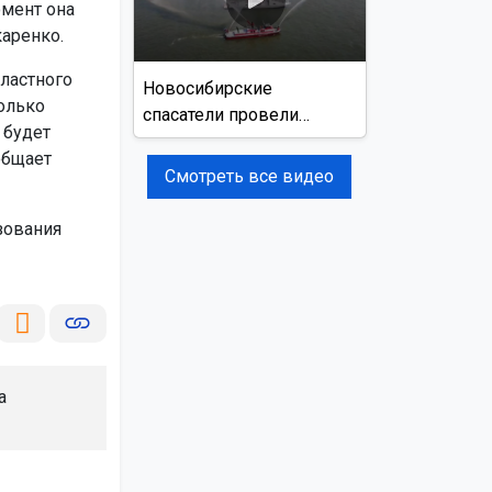
омент она
аренко.
ластного
Новосибирские
олько
спасатели провели
 будет
учения на реке Обь
общает
Смотреть все видео
зования
а