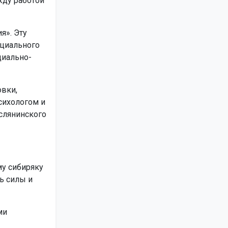
жду работой
я». Эту
оциального
циально-
вки,
сихологом и
аслянинского
у сибиряку
ь силы и
ми