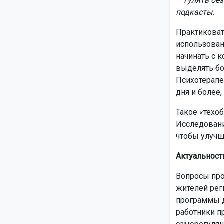
— гулять бе
подкасты.
Практиковат
использован
начинать с к
выделять бо
Психотерапе
дня и более,
Такое «техо
Исследовани
чтобы улучш
Актуальност
Вопросы про
жителей рег
программы д
работники п