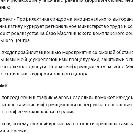
ии и релаксации, учатся выстраивать здоровый баланс ме
знью.
проект «Профилактика синдрома эмоционального выгорани
ициативу курирует региональное министерство труда и с
роект реализуется на базе Маслянинского комплексного со
ьного центра.
 входят реабилитационные мероприятия со сменой обстано
ьными и общеукрепляющими процедурами, занятиями с п
ией полезного досуга. Полная информация есть на сайте М
о социально-оздоровительного центра.
юме
 повседневный график «часов безделья» поможет каждом
ативное влияние информационной перегрузки, восстановит
ть профессиональное выгорание.
сали, почему новосибирские маркетологи признаны самы
и в России.