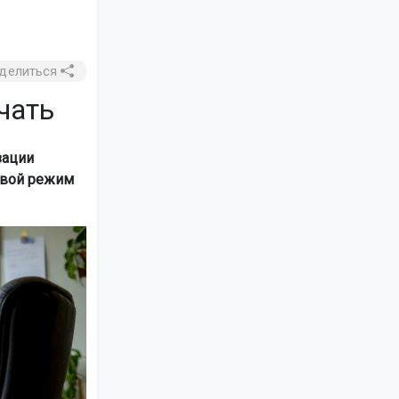
делиться
чать
зации
свой режим