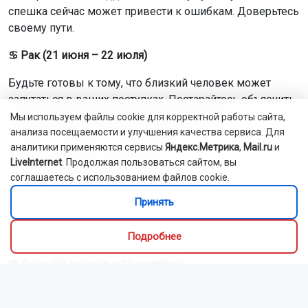
спешка сейчас может привести к ошибкам. Доверьтесь
своему пути.
♋ Рак (21 июня – 22 июля)
Будьте готовы к тому, что близкий человек может
запутаться в ваших поступках. Постарайтесь объяснить
свои мотивы максимально просто и ясно — это
Мы используем файлы cookie для корректной работы сайта,
поможет избежать недопонимания.
анализа посещаемости и улучшения качества сервиса. Для
аналитики применяются сервисы
Яндекс.Метрика
,
Mail.ru
и
♌ Лев (23 июля – 22 августа)
LiveInternet
. Продолжая пользоваться сайтом, вы
соглашаетесь с использованием файлов cookie.
Вам может показаться, что вы соглашаетесь на роль,
Принять
которая вам раньше была не свойственна. Не бойтесь
этого — вполне вероятно, что через несколько дней вы
удивитесь своей прежней осторожности.
Подробнее
♍ Дева (23 августа – 22 сентября)
С 7 августа Венера входит в ваш денежный сектор. Это