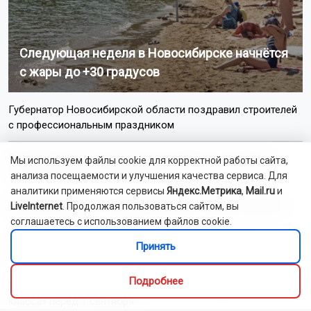
Следующая неделя в Новосибирске начнётся
с жары до +30 градусов
Губернатор Новосибирской области поздравил строителей
с профессиональным праздником
Остановку «Радуга Сибири» для городских электричек
Мы используем файлы cookie для корректной работы сайта,
начали возводить в Новосибирске
анализа посещаемости и улучшения качества сервиса. Для
аналитики применяются сервисы
Яндекс.Метрика
,
Mail.ru
и
Мэр Новосибирска поздравил жителей с Днём строителя
LiveInternet
. Продолжая пользоваться сайтом, вы
соглашаетесь с использованием файлов cookie.
Новосибирских фельдшеров наделят функциями
Принять
психиатров-наркологов с 1 сентября
Подробнее
Мошенники выманивают деньги у новосибирцев «на нужды
класса» перед 1 сентября