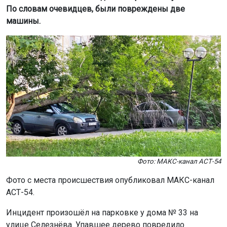
Фото: МАКС-канал АСТ-54
Фото с места происшествия опубликовал МАКС-канал
АСТ-54.
Инцидент произошёл на парковке у дома № 33 на
улице Селезнёва. Упавшее дерево повредило
кроссовер Hyundai Tucson и седан Chevrolet Lacetti.
Ранее мусоровоз в Новосибирске
застрял
из-за