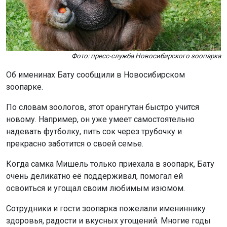
Фото: пресс-служба Новосибирского зоопарка
Об именинах Бату сообщили в Новосибирском
зоопарке.
По словам зоологов, этот орангутан быстро учится
новому. Например, он уже умеет самостоятельно
надевать футболку, пить сок через трубочку и
прекрасно заботится о своей семье.
Когда самка Мишель только приехала в зоопарк, Бату
очень деликатно её поддерживал, помогал ей
освоиться и угощал своим любимым изюмом.
Сотрудники и гости зоопарка пожелали имениннику
здоровья, радости и вкусных угощений. Многие годы
Бату остаётся одним из самых популярных обитателей
Новосибирского зоопарка, привлекая поклонников
своим удивительным характером.