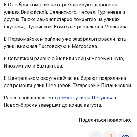
других. Также заменят старое покрытие на улицах
Якушева, Дунайской, Коммунстроевской и Москвина.
В Первомайском районе уже заасфальтировали пять
улиц, включая Ростовскую и Матросова.
В Советском районе обновили улицы Черёмушную,
Иноземную и Вахтангова.
В Центральном округе сейчас выбирают подрядчика
для ремонта улиц Шевцовой, Татарской и Потанинской.
Ранее сообщалось, что
р
емонт улицы Петухова
в
Мы используем файлы cookie для корректной работы сайта,
анализа посещаемости и улучшения качества сервиса. Для
Новосибирске завершат до конца августа.
аналитики применяются сервисы
Яндекс.Метрика
,
Mail.ru
и
LiveInternet
. Продолжая пользоваться сайтом, вы
Поделиться новостью:
соглашаетесь с использованием файлов cookie.
Принять
Подробнее