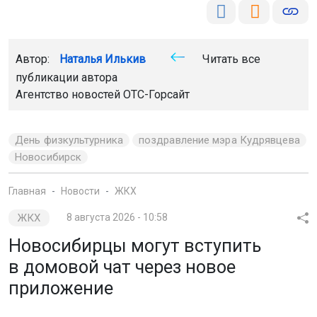
Автор:
Наталья Илькив
Читать все
публикации автора
Агентство новостей
ОТС-Горсайт
День физкультурника
поздравление мэра Кудрявцева
Новосибирск
Главная
Новости
ЖКХ
ЖКХ
8 августа 2026 - 10:58
Новосибирцы могут вступить
в домовой чат через новое
приложение
В чат-боте Единой дежурно-диспетчерской службы
(ЕДДС) областной столицы запустили мини-
приложение с расширенным функционалом.