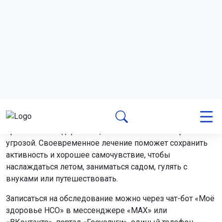
Фото: Горсайт
Об этом сообщили в мэрии.
Диспансеризация позволяет обнаружить скрытые
проблемы со здоровьем, пока они не стали серьёзной
угрозой. Своевременное лечение поможет сохранить
активность и хорошее самочувствие, чтобы
наслаждаться летом, заниматься садом, гулять с
внуками или путешествовать.
Записаться на обследование можно через чат-бот «Моё
здоровье НСО» в мессенджере «MAX» или
«ВКонтакте», портал «Госуслуги», единый телефон
«122», сервис «Моё здоровье» на ЕПГУ, сайт
единой
регистратуры
Новосибирской области или мобильное