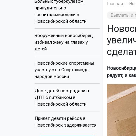
Больных туберкулёзом
Главная
Но
принудительно
госпитализировали в
Выплаты и 
Новосибирской области
Новос
Вооружённый новосибирец
увелич
избивал жену на глазах у
сдела
детей
Новосибирские спортсмены
Новосибирца
участвуют в Спартакиаде
радует, и ка
народов России
Двое детей пострадали в
ДТП с питбайком в
Новосибирской области
Прилёт девяти рейсов в
Новосибирск задерживается