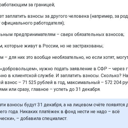
 работающим за границей;
чет заплатить взносы за другого человека (например, за род
т официального работодателя);
ьным предпринимателям – сверх обязательных взносов;
, которые живут в России, но не застрахованы;
 – для них это вообще необязательно, но если хотят, могут
 «добровольцем», нужно подать заявление в СФР – через г
чно в клиентской службе. И заплатить взносы. Сколько? На
 взнос – 71 525 рублей в год, максимальный – 572 204 р
ями или сразу, главное – успеть до 31 декабря.
ти взносы будут 31 декабря, а на лицевом счёте появятся 
го года. Никаких платёжек в фонд нести не надо – всё
чески», – добавила специалист.