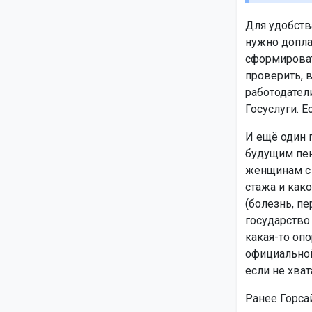
Для удобств
нужно допла
сформироват
проверить, 
работодател
Госуслуги. Е
И ещё один 
будущим пен
женщинам с 4
стажа и как
(болезнь, п
государство 
какая-то опо
официальной
если не хват
Ранее Горса