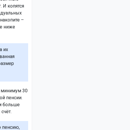
. И копятся
видуальных
накопите –
не ниже
а их
ованная
размер
ь минимум 30
ой пенсии.
ем больше
 счёт.
ю пенсию,