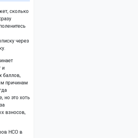
жет, сколько
сразу
поленитесь
ыписку через
ку.
инает
 и
х баллов,
ным причинам
гда
, но это хоть
за
ых взносов,
ров НСО в