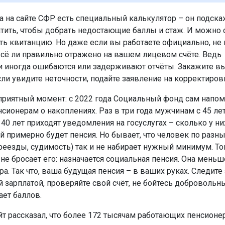
а на сайте СФР есть специальный калькулятор – он подска
тить, чтобы добрать недостающие баллы и стаж. И можно 
ь квитанцию. Но даже если вы работаете официально, не 
всё ли правильно отражено на вашем лицевом счёте. Ведь
и иногда ошибаются или задерживают отчёты. Закажите в
сли увидите неточности, подайте заявление на корректиров
приятный момент: с 2022 года Социальный фонд сам напом
сионерам о накоплениях. Раз в три года мужчинам с 45 лет
0 лет приходят уведомления на госуслугах – сколько у ни
ой примерно будет пенсия. Но бывает, что человек по раз
ереезды, судимость) так и не набирает нужный минимум. То
не бросает его: назначается социальная пенсия. Она меньше
ра. Так что, ваша будущая пенсия – в ваших руках. Следите 
 зарплатой, проверяйте свой счёт, не бойтесь добровольн
ает баллов.
йт рассказал, что более 172 тысячам работающих пенсионе