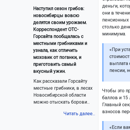
деньги, кото
Наступил сезон грибов:
они в течени
новосибирцы вовсю
пенсионных 
делятся своим урожаем.
столько ден
Корреспондент ОТС-
минимума.
Горсайта пообщалась с
местными грибниками и
«При уст
узнала, как отличить
стоимост
моховик от поганки, и
выплата 
приготовить самый
пенсии, н
вкусный ужин.
Как рассказали Горсайту
местные грибники, в лесах
Чтобы это п
Новосибирской области
баллов и 15 
можно отыскать борови...
Главный сек
взносов пер
Читать далее...
«Если ва