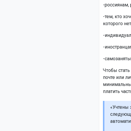
-россиянам,
-тем, кто хо
которого не
-индивидуал
-иностранцам
-самозанятым
Чтобы стать
почте или ли
минимальный
платить част
«Учтены э
следующе
автомати