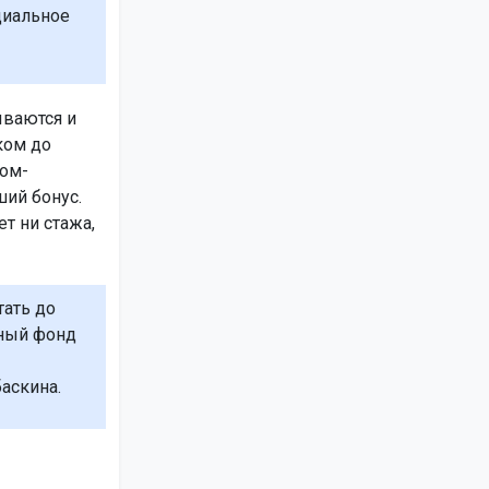
циальное
ываются и
ком до
ком-
ший бонус.
ет ни стажа,
тать до
ьный фонд
аскина.