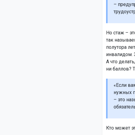
– предуп
трудоуст
Но стаж – эт
так называе
полутора ле
инвалидом. 
А что делать
ни баллов? Т
«Если ва
нужных п
– это на
обязател
Кто может э