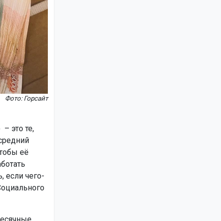
Фото: Горсайт
– это те,
 средний
чтобы её
аботать
, если чего-
Социального
месячные