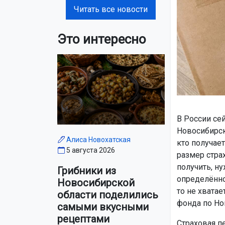
Читать все новости
Это интересно
В России се
Новосибирско
Алиса Новохатская
кто получае
5 августа 2026
размер страх
получить, ну
Грибники из
определённое
Новосибирской
то не хвата
области поделились
фонда по Но
самыми вкусными
рецептами
Страховая п