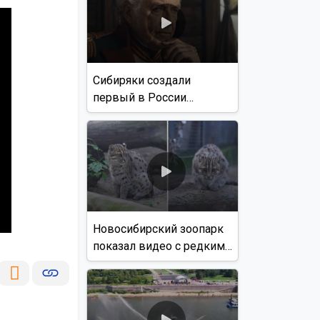
Сибиряки создали
первый в России
документальный фильм
с использованием ИИ
Новосибирский зоопарк
показал видео с редким
виверровым котом