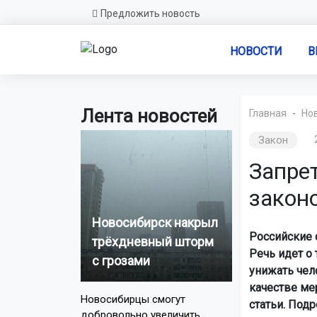
Предложить новость
НОВОСТИ
В
Лента новостей
Главная
Но
Закон
Запре
закон
Новосибирск накрыл
Российские 
трёхдневный шторм
Речь идет о
с грозами
унижать чел
качестве ме
Новосибирцы смогут
статьи. Под
добровольно увеличить