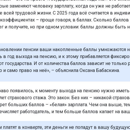
рые заменяют человеку зарплату, когда он уже не работает
е всей трудовой жизни. С 2025 года всё считается в инди
коэффициентах – проще говоря, в баллах. Сколько баллов 
ег и получите, но при одном условии: баллы должны быть 
ановлении пенсии ваши накопленные баллы умножаются н
ь в год выхода на пенсию, и к этому прибавляется фиксир
от государства. И от количества баллов зависит не только 
о и само право на неё», – объяснила Оксана Бабаскина.
раво появилось, к моменту выхода на пенсию нужно имет
лет страхового стажа. Это закон. Без них – никакой страхов
рет больших баллов – «белая» зарплата. Чем она выше, т
ечисляет работодатель, и тем больше баллов капает на ваш
м платят в конверте, эти деньги не попадут в вашу будущу