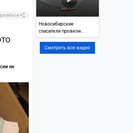
делиться
Новосибирские
спасатели провели
это
учения на реке Обь
Смотреть все видео
сии не