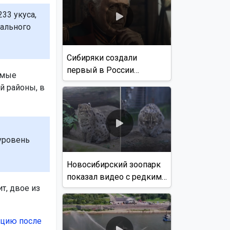
33 укуса,
нального
Сибиряки создали
первый в России
амые
документальный фильм
й районы, в
с использованием ИИ
уровень
Новосибирский зоопарк
показал видео с редким
т, двое из
виверровым котом
ацию после