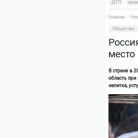
ДТП
про
Главная
Но
Общество
Росси
место 
В стране в 
область при
напитка, ус