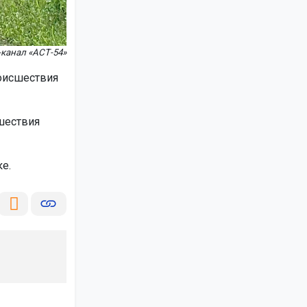
канал «АСТ-54»
роисшествия
шествия
е.