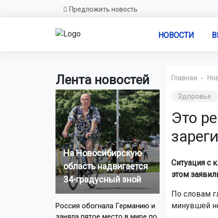
Предложить новость
НОВОСТИ
В
Лента новостей
Главная
Но
Здоровье
Это р
зарег
На Новосибирскую
Ситуация с 
область надвигается
этом заявил
34-градусный зной
По словам г
минувшей не
Россия обогнала Германию и
заняла пятое место в мире по