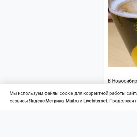
В Новосибир
остался лид
Мы используем файлы cookie для корректной работы сайта
Это следует
сервисы
Яндекс.Метрика
,
Mail.ru
и
LiveInternet
. Продолжая 
системы.
По итогам 2
пива и пивн
Сибирском ф