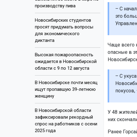
производству пива
– С нача
это боль
Новосибирских студентов
Управлен
просят придумать вопросы
для экономического
диктанта
Чаще всего 
опасные в э
Высокая пожароопасность
Новосибирск
ожидается в Новосибирской
области с 9 по 12 августа
– С укус
В Новосибирске почти месяц
Новосиби
ищут пропавшую 39-летнюю
покусов,
женщину
В Новосибирской области
У 48 жителе
зафиксировали рекордный
них скончал
спрос на работников с осени
2025 года
Ранее Горса