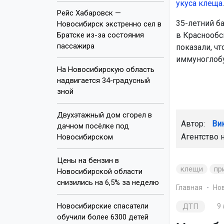
укуса клеща
.
Рейс Хабаровск —
35-летний б
Новосибирск экстренно сел в
Братске из-за состояния
в Краснообс
пассажира
показали, ч
иммуноглобу
На Новосибирскую область
надвигается 34-градусный
зной
Двухэтажный дом сгорел в
Автор:
Ви
дачном посёлке под
Агентство 
Новосибирском
Цены на бензин в
клещи
пр
Новосибирской области
снизились на 6,5% за неделю
Главная
Но
Новосибирские спасатели
ДТП
9 
обучили более 6300 детей