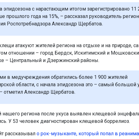
ла эпидсезона с нарастающим итогом зарегистрировано 11 2
ше прошлого года на 15%, – рассказал руководитель регио
ия Роспотребнадзора Александр Щербатов.
клещи атакуют жителей региона на отдыхе и на природе, с
том отношении – город Бердск, Искитимский и Мошковски
е – Центральный и Дзержинский районы.
ами в медучреждения обратились более 1 900 жителей
рской области, с начала эпидсезона это – самый большой 
 – отметил Александр Щербатов.
й нашего региона после укуса выявлен клещевой энцефали
ись. У 53 человек диагностирован клещевой боррелиоз.
йт рассказывал
о рок-музыканте, который попал в реаним