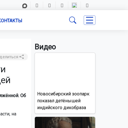
КОНТАКТЫ
Видео
делиться
ти
щей
Новосибирский зоопарк
яжённой. Об
показал детёнышей
индийского дикобраза
сти, на