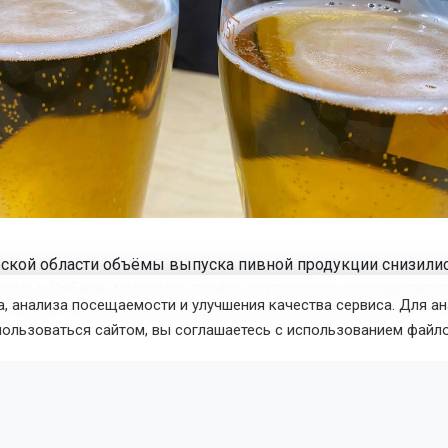
ской области объёмы выпуска пивной продукции снизилис
ером в Сибири и вошёл в тройку крупнейших производителе
, анализа посещаемости и улучшения качества сервиса. Для а
 из данных Единой межведомственной информационно-ста
пользоваться сайтом, вы соглашаетесь с использованием файло
025 года в Новосибирской области произвели 58,208 млн д
ых напитков. Это составляет 34,3% от общего объёма произ
едеральном округе.