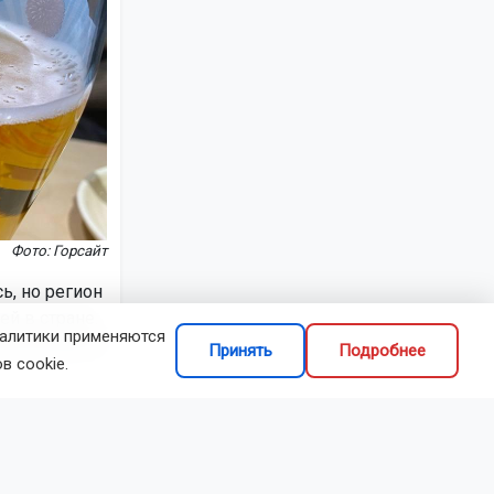
Фото: Горсайт
ь, но регион
й в стране.
налитики применяются
тистической
Принять
Подробнее
в cookie.
екалитров
водства в