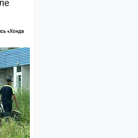
ле
ись «Хонда