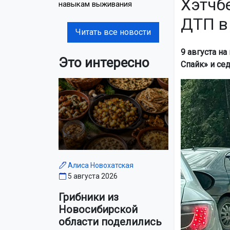
Хэтчб
навыкам выживания
ДТП в
Читать все новости
9 августа н
Это интересно
Спайк» и сед
Алиса Новохатская
5 августа 2026
Грибники из
Новосибирской
области поделились