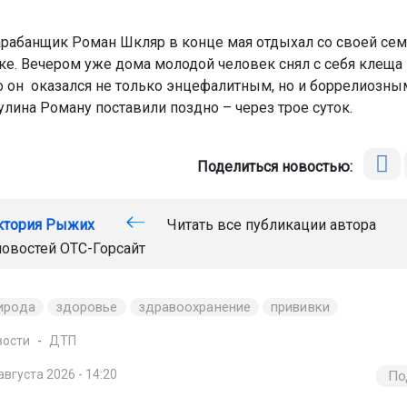
арабанщик Роман Шкляр в конце мая отдыхал со своей сем
ке. Вечером уже дома молодой человек снял с себя клеща
то он оказался не только энцефалитным, но и боррелиозны
лина Роману поставили поздно – через трое суток.
Поделиться новостью:
ктория Рыжих
Читать все публикации автора
новостей
ОТС-Горсайт
ирода
здоровье
здравоохранение
прививки
вости
ДТП
августа 2026 - 14:20
По