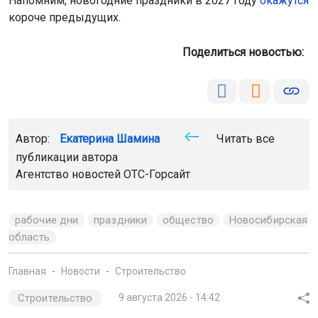
Мы используем файлы cookie для корректной работы сайта,
анализа посещаемости и улучшения качества сервиса. Для
Поделиться новостью:
аналитики применяются сервисы
Яндекс.Метрика
,
Mail.ru
и
LiveInternet
. Продолжая пользоваться сайтом, вы
соглашаетесь с использованием файлов cookie.
Принять
Автор:
Екатерина Шамина
Читать все
Подробнее
публикации автора
Агентство новостей
ОТС-Горсайт
рабочие дни
праздники
общество
Новосибирская
область
Главная
Новости
Строительство
Строительство
9 августа 2026 - 14:42
Застройщик снесёт аварийный