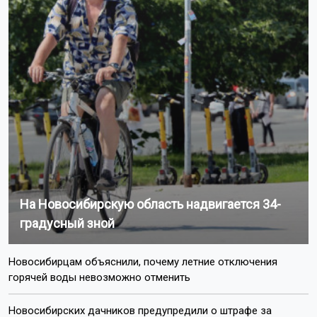
Обстоятельства происшествия уточняются.
Ранее мотоциклист насмерть
разбился
на Дачном
шоссе в Новосибирске.
Поделиться новостью:
Автор:
Екатерина Шамина
Читать все
публикации автора
Агентство новостей
ОТС-Горсайт
ДТП
происшествия
Новосибирск