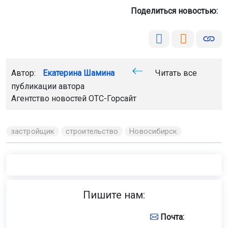
Автор:
Екатерина Шамина
Читать все
публикации автора
Агентство новостей
ОТС-Горсайт
застройщик
строительство
Новосибирск
Главная
Новости
ДТП
ДТП
9 августа 2026 - 14:20
Хэтчбек перевернулся на крышу
после ДТП в Новосибирске
9 августа на перекрёстке улицы Громова и дублёра