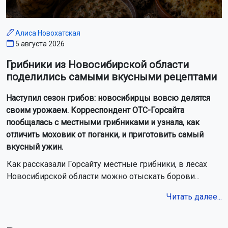
Новосибирцам объяснили, почему летние отключения
горячей воды невозможно отменить
Новосибирских дачников предупредили о штрафе за
содержание кур и коз
В небе над Новосибирской областью пролетит метеорный
поток Персеиды
В Новосибирском зоопарке у выдр родилась двойня
Сотрудники новосибирского МЧС ликвидировали 14
пожаров за сутки
В 2027 году у новосибирцев будет семь коротких рабочих
недель
Застройщик снесёт аварийный дом в Новосибирске ради
нового микрорайона