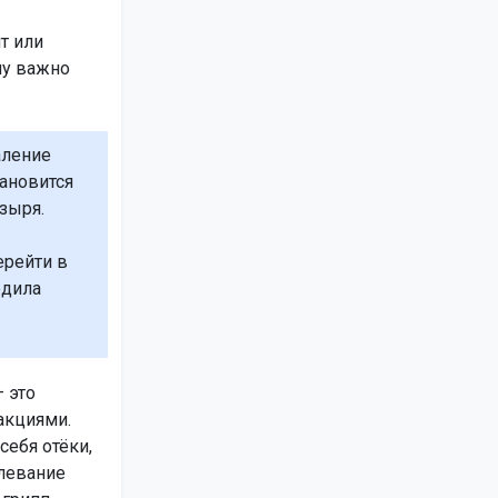
т или
му важно
аление
ановится
зыря.
ерейти в
едила
 это
акциями.
ебя отёки,
левание