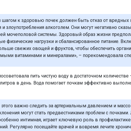
шагом к здоровью почек должен быть отказ от вредных
я и злоупотребления алкоголем. Они могут негативно сказы
сей мочеполовой системы. Здоровый образ жизни предпол
ые физические нагрузки и сбалансированное питание. Вкл
ольше свежих овощей и фруктов, чтобы обеспечить орган
мыми витаминами и минералами», – порекомендовала спе
посоветовала пить чистую воду в достаточном количестве 
 литров в день. Вода помогает почкам эффективно выполн
этого важно следить за артериальным давлением и массой 
тклонения могут стать предвестниками проблем с почками.
 особенно интимная, играет ключевую роль в профилактике
ний. Регулярно посещайте врачей и вовремя лечите хрони