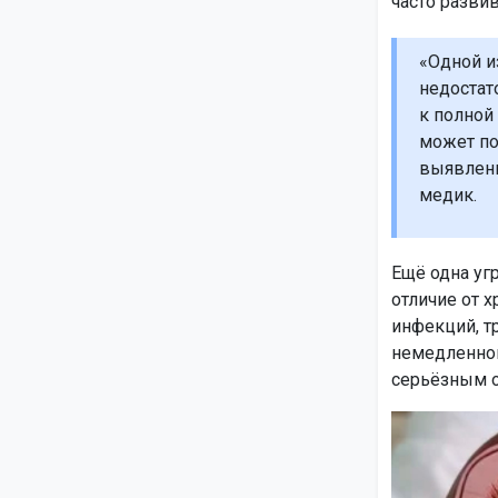
часто развив
«Одной и
недостат
к полной
может по
выявлени
медик.
Ещё одна угр
отличие от х
инфекций, т
немедленног
серьёзным о