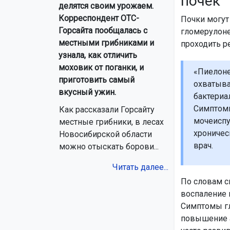
почек
делятся своим урожаем.
Корреспондент ОТС-
Почки могут
Горсайта пообщалась с
гломерулоне
местными грибниками и
проходить р
узнала, как отличить
моховик от поганки, и
«Пиелоне
приготовить самый
охватыва
вкусный ужин.
бактериа
Симптомы
Как рассказали Горсайту
мочеиспу
местные грибники, в лесах
хроничес
Новосибирской области
врач.
можно отыскать борови...
Читать далее...
По словам с
воспаление 
Симптомы гл
повышение а