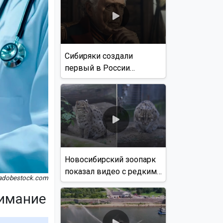
Сибиряки создали
первый в России
документальный фильм
с использованием ИИ
Новосибирский зоопарк
показал видео с редким
adobestock.com
виверровым котом
нимание