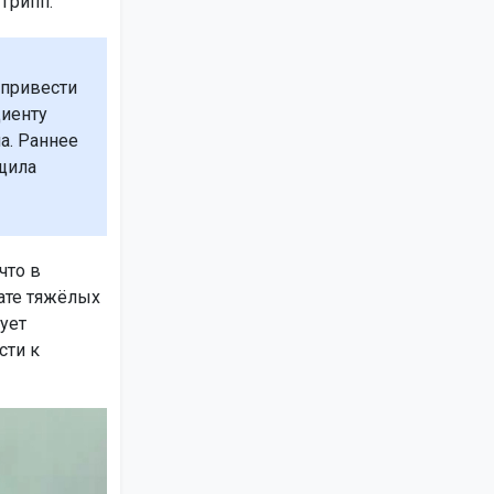
грипп.
 привести
циенту
а. Раннее
щила
что в
тате тяжёлых
ует
сти к