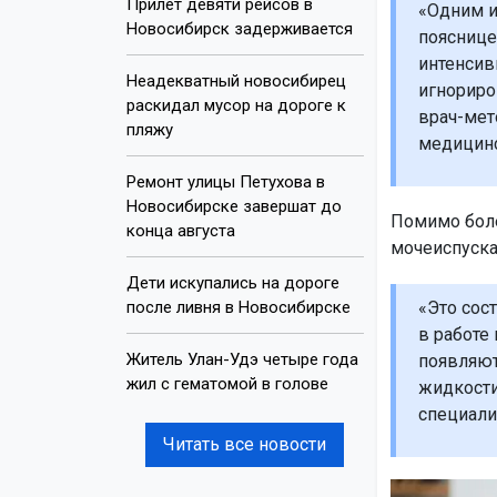
Прилёт девяти рейсов в
«Одним из
Новосибирск задерживается
пояснице
интенсив
Неадекватный новосибирец
игнориро
раскидал мусор на дороге к
врач-мет
пляжу
медицинс
Ремонт улицы Петухова в
Новосибирске завершат до
Помимо боле
конца августа
мочеиспуска
Дети искупались на дороге
после ливня в Новосибирске
«Это сос
в работе
Житель Улан-Удэ четыре года
появляютс
жил с гематомой в голове
жидкости
специали
Читать все новости