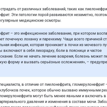
 страдать от различных заболеваний, таких как пиелонефри
фрит. Эти патологии порой развиваются незаметно, поэто
егулярные медицинские осмотры.
фрит – это инфекционное заболевание, при котором восп
ет почечную лоханку и паренхиму. Чаще всего причиной ст
льная инфекция, которая проникает в почки из мочевого пу
 включают в себя лихорадку, боли в пояснице и частое
скание. Если не начать лечение вовремя, болезнь может п
кую форму и вызвать серьёзные осложнения», – предупр
пециалиста, в отличие от пиелонефрита, гломерулонефрит –
клубочков почек, которое обычно вызвано иммунными ре
омерулонефрита могут быть менее явными и включать в с
ртериального давления и изменения в составе мочи. Забо