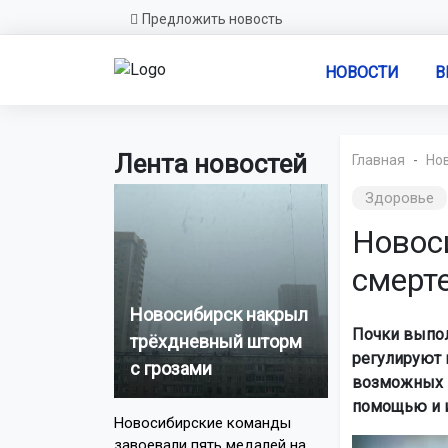
Предложить новость
НОВОСТИ
В
Лента новостей
Главная
Но
Здоровье
Новос
смерт
Новосибирск накрыл
Почки выпол
трёхдневный шторм
регулируют 
с грозами
возможных п
помощью и и
Новосибирские команды
завоевали пять медалей на