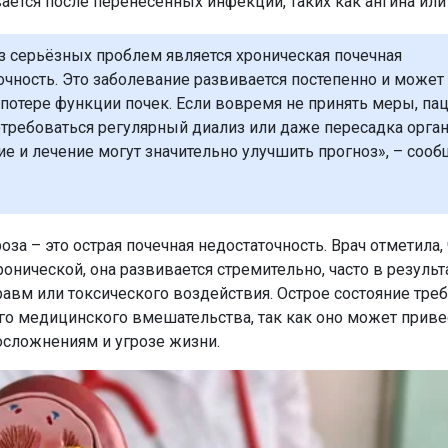
ается после перенесённых инфекций, таких как ангина или 
з серьёзных проблем является хроническая почечная
очность. Это заболевание развивается постепенно и может
 потере функции почек. Если вовремя не принять меры, па
требоваться регулярный диализ или даже пересадка орган
е и лечение могут значительно улучшить прогноз», – сооб
оза – это острая почечная недостаточность. Врач отметила, 
ронической, она развивается стремительно, часто в резуль
равм или токсического воздействия. Острое состояние треб
о медицинского вмешательства, так как оно может приве
сложнениям и угрозе жизни.