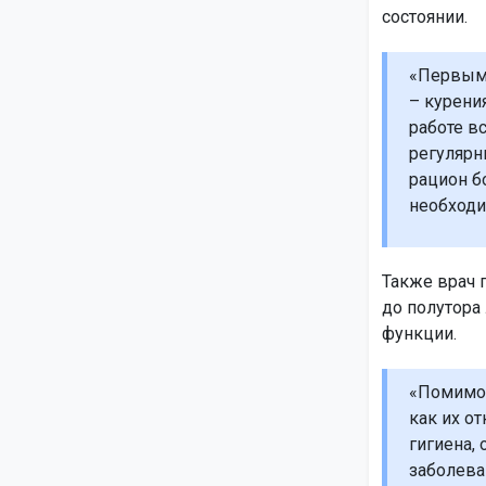
состоянии.
«Первым 
– курени
работе в
регулярн
рацион б
необходи
Также врач 
до полутора
функции.
«Помимо 
как их о
гигиена,
заболева