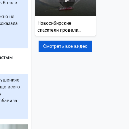
ь боль в
ажно не
Новосибирские
ссказала
спасатели провели
учения на реке Обь
Смотреть все видео
частым
рушениях
аще всего
у
добавила