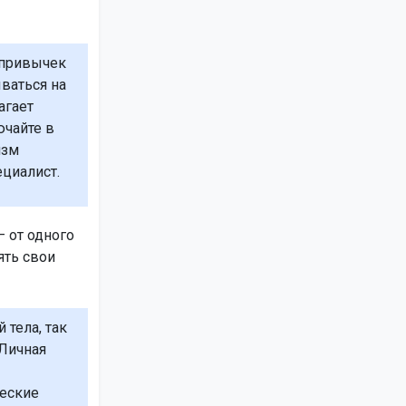
 привычек
ваться на
агает
ючайте в
изм
циалист.
– от одного
ять свои
тела, так
 Личная
ческие