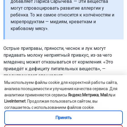
добавляет Лариса Сарычева. — Эти вещества
могут спровоцировать развитие аллергии у
ребёнка. То же самое относится к копчёностям и
морепродуктам — мидиям, креветкам и
крабовому мясу».
Острые приправы, пряности, чеснок и лук могут
придавать молоку неприятный привкус, из-за чего
младенец может отказываться от кормления. «Это
приведёт к дефициту питательных веществ», —
предупреждает специалист.
Мы используем файлы cookie для корректной работы сайта,
Продукты, вызывающие колики: что
анализа посещаемости и улучшения качества сервиса. Для
нужно знать
аналитики применяются сервисы
Яндекс.Метрика
,
Mail.ru
и
LiveInternet
. Продолжая пользоваться сайтом, вы
В первые месяцы жизни почти каждая мама
соглашаетесь с использованием файлов cookie.
сталкивается с кишечными коликами у малыша. И
Принять
часто причиной становится питание матери. Существуют
продукты, которые способствуют повышенному