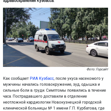
Фото: Горсайт
Как сообщает
РИА Кузбасс
, после укуса насекомого у
мужчины начались головокружение, зуд, одышка и
сильные боли в груди. Симптомы появились в течение
часа. Пострадавшего доставили в отделение
неотложной кардиологии Новокузнецкой городской
клинической больницы № 1 имени Г.П. Курбатова, где
врачи диагностировали инфаркт.
«Ему экстренно провели стентирование
коронарных артерий и антигистаминную терапию.
Мужчину спасли, он уже дома», – сообщили в
Минздраве региона.
В ведомстве напомнили, что при боли и затруднённом