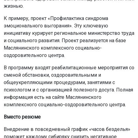
В программу входят реабилитационные мероприятия со
сменой обстановки, оздоровительными и
общеукрепляющими процедурами, занятиями с
психологом и с организацией полезного досуга. Полная
информация есть на сайте Маслянинского
комплексного социально-оздоровительного центра.
Вместо резюме
Внедрение в повседневный график «часов безделья»
поможет каждому сибиряку снизить негативное
влияние информационной перегрузки, восстановить
силы и предотвратить профессиональное выгорание.
Ранее мы писали, почему новосибирские маркетологи
признаны самыми выгорающими в России.
Ещё больше интересной и оперативной информации —
в новостной ленте нашего портала, а также
в МАХ-
канале
и сообществах ОТС-Горсайт в соцсетях