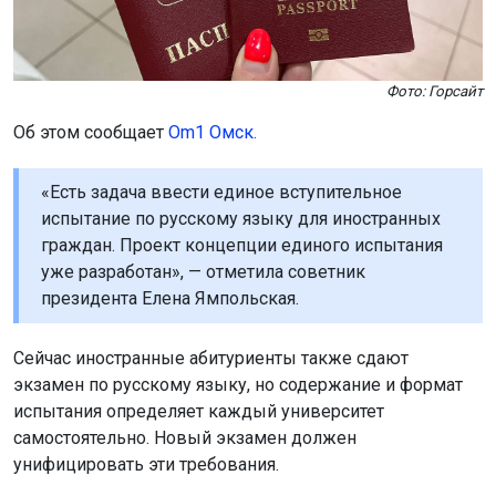
граждан. Проект концепции единого испытания
уже разработан», — отметила советник
президента Елена Ямпольская.
Сейчас иностранные абитуриенты также сдают
Мы используем файлы cookie для корректной работы сайта,
экзамен по русскому языку, но содержание и формат
анализа посещаемости и улучшения качества сервиса. Для
испытания определяет каждый университет
аналитики применяются сервисы
Яндекс.Метрика
,
Mail.ru
и
LiveInternet
. Продолжая пользоваться сайтом, вы
самостоятельно. Новый экзамен должен
соглашаетесь с использованием файлов cookie.
унифицировать эти требования.
Принять
Напомним: президент России подписал закон о новых
требованиях
для трудовых мигрантов.
Подробнее
Поделиться новостью: