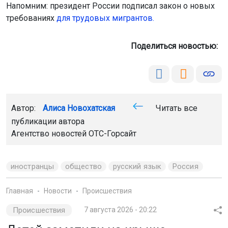
Автор:
Алиса Новохатская
Читать все
публикации автора
Агентство новостей
ОТС-Горсайт
иностранцы
общество
русский язык
Россия
Главная
Новости
Происшествия
Происшествия
7 августа 2026 - 20:22
Детей заметили на крыше
многоэтажки в Новосибирске
В Новосибирске спасатели выезжали на вызов по
улице Гоголя, 223/1. Очевидцы сообщили, что на
крыше дома бегали двое детей 10–12 лет. Когда
спасатели прибыли, дети уже скрылись. Инцидент
обошёлся без последствий.