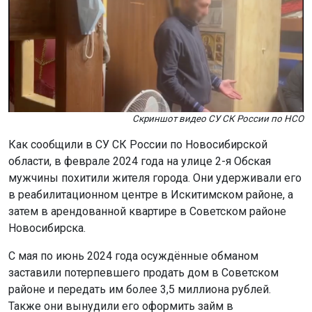
области, в феврале 2024 года на улице 2-я Обская
мужчины похитили жителя города. Они удерживали его
в реабилитационном центре в Искитимском районе, а
затем в арендованной квартире в Советском районе
Новосибирска.
С мая по июнь 2024 года осуждённые обманом
заставили потерпевшего продать дом в Советском
районе и передать им более 3,5 миллиона рублей.
Также они вынудили его оформить займ в
коммерческой организации, заложив имущество.
Полученные 117 тысяч рублей потерпевший передал
злоумышленникам.
Суд назначил осуждённым наказание от 4 лет 6
месяцев до 6 лет лишения свободы. Они будут
отбывать срок в колониях строгого режима.
Ранее четверых новосибирцев
задержали