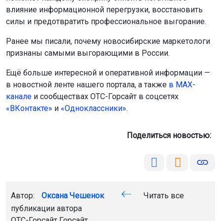
«ВКонтакте»
и
«Одноклассники»
.
Поделиться новостью:
Автор:
Оксана Чешенок
Читать все
публикации автора
ОТС-Горсайт Горсайт
выгорание
здоровье
Новосибирская область
Главная
Новости
Закон
Закон
7 августа 2026 - 21:56
Трое новосибирцев осуждены за