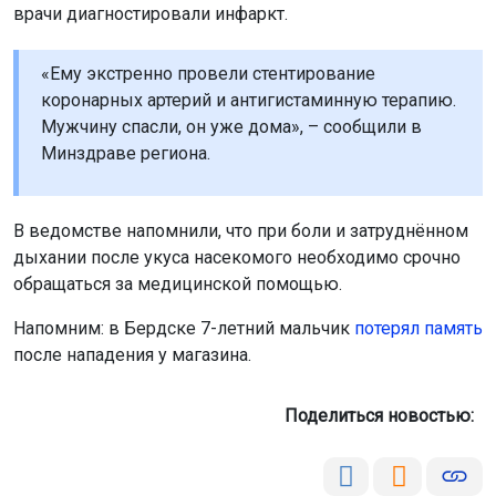
дыхании после укуса насекомого необходимо срочно
обращаться за медицинской помощью.
Напомним: в Бердске 7-летний мальчик
потерял память
после нападения у магазина.
Поделиться новостью:
Автор:
Алиса Новохатская
Читать все
публикации автора
Агентство новостей
ОТС-Горсайт
инфаркт
происшествия
здоровье
Сибирь
Кузбасс