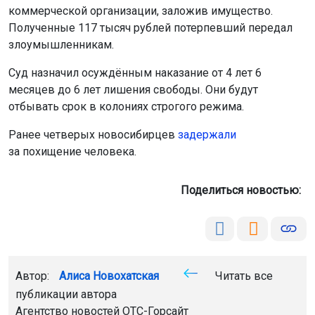
за похищение человека.
Поделиться новостью:
Автор:
Алиса Новохатская
Читать все
публикации автора
Агентство новостей
ОТС-Горсайт
СК
закон
суд
происшествия
Новосибирск
Главная
Новости
Закон
Закон
7 августа 2026 - 21:48
Подростка из Бердска осудили за