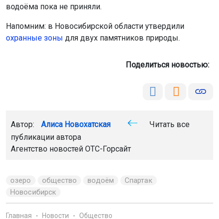
Автор:
Алиса Новохатская
Читать все
публикации автора
Агентство новостей
ОТС-Горсайт
озеро
общество
водоём
Спартак
Новосибирск
Главная
Новости
Общество
Общество
7 августа 2026 - 20:53
В России введут единый экзамен
по русскому языку для
иностранцев
В России планируют ввести единый экзамен по
русскому языку для иностранных абитуриентов. Новый