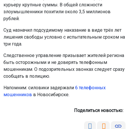
быть осторожными и не доверять телефонным
мошенникам. О подозрительных звонках следует сразу
сообщать в полицию.
Напомним: силовики задержали
6 телефонных
мошенников
в Новосибирске.
Поделиться новостью:
Автор:
Алиса Новохатская
Читать все
публикации автора
Агентство новостей
ОТС-Горсайт
СК
общество
закон
мошенники
Бердск