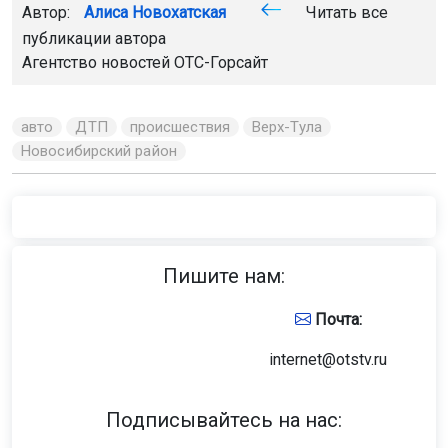
Автор:
Алиса Новохатская
Читать все
публикации автора
Агентство новостей
ОТС-Горсайт
авто
ДТП
происшествия
Верх-Тула
Новосибирский район
Главная
Новости
Происшествия
Происшествия
7 августа 2026 - 19:47
В Кемерове задержали троих
дебоширов за нападение на
полицейских
Ночная вечеринка во дворе общежития на бульваре
Строителей в Кемерове закончилась уголовным
делом. Две женщины и мужчина устроили скандал и