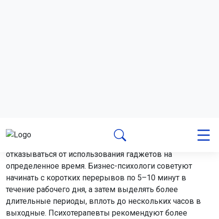
— гулять без наушников, слушая звуки окружающего
мира, а не музыку или подкасты.
Практиковать «цифровой детокс» — это сознательно
отказываться от использования гаджетов на
определенное время. Бизнес-психологи советуют
начинать с коротких перерывов по 5–10 минут в
течение рабочего дня, а затем выделять более
длительные периоды, вплоть до нескольких часов в
выходные. Психотерапевты рекомендуют более
серьезные меры — отказ от гаджетов на три дня и
более, чтобы психика смогла полноценно
перезагрузиться.
Такое «техобслуживание» мозга необходимо для его
эффективной работы. Исследования подтверждают,
что даже 10 минут созерцания природы достаточно,
чтобы улучшить когнитивные показатели и снизить
утомляемость внимания.