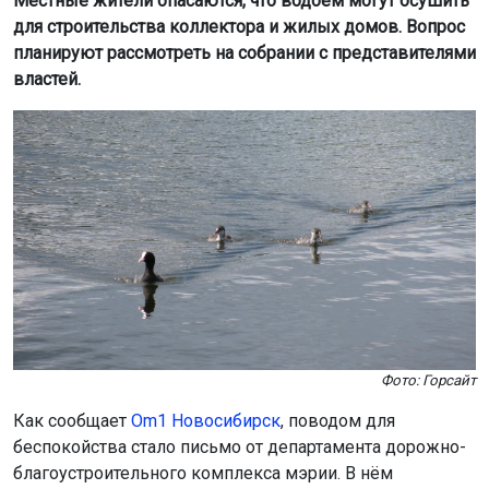
Фото: Горсайт
Как сообщает
Om1 Новосибирск
, поводом для
беспокойства стало письмо от департамента дорожно-
благоустроительного комплекса мэрии. В нём
говорится о возможной ликвидации озера после
демонтажа дамбы и заключения реки Ильцовки-2 в
подземный коллектор.
«Пока непонятно, что это — провокация или
действительно планы по ликвидации озера.
Сегодня будет собрание в мэрии, где этот вопрос
поднимут на обсуждение», — рассказал местный
житель Александр Даниленко.