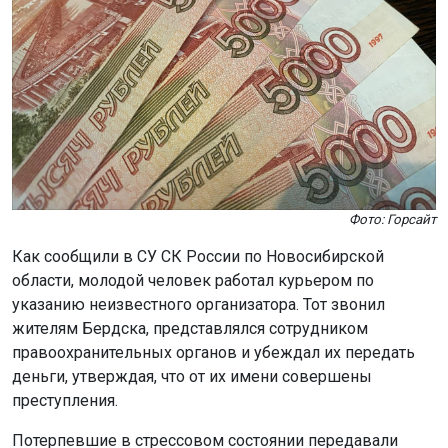
Фото: Горсайт
Как сообщили в СУ СК России по Новосибирской
области, молодой человек работал курьером по
указанию неизвестного организатора. Тот звонил
жителям Бердска, представлялся сотрудником
правоохранительных органов и убеждал их передать
деньги, утверждая, что от их имени совершены
преступления.
Потерпевшие в стрессовом состоянии передавали
курьеру крупные суммы. В общей сложности
злоумышленники похитили около 3,5 миллионов
рублей.
Суд назначил подсудимому наказание в виде трёх лет
лишения свободы условно с испытательным сроком на
три года.
Следственное управление призывает жителей региона