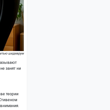
сетью шедеврум
называют
не занят ни
ове теории
 Стивеном
 внимания.