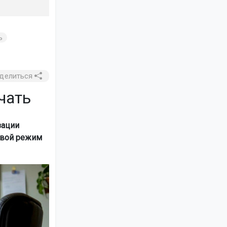
ь
делиться
чать
зации
свой режим