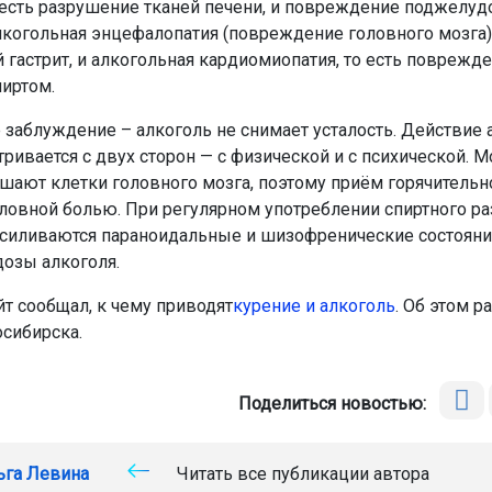
о есть разрушение тканей печени, и повреждение поджелуд
лкогольная энцефалопатия (повреждение головного мозга),
 гастрит, и алкогольная кардиомиопатия, то есть поврежд
иртом.
 заблуждение – алкоголь не снимает усталость. Действие 
тривается с двух сторон — с физической и с психической. 
ушают клетки головного мозга, поэтому приём горячительн
оловной болью. При регулярном употреблении спиртного ра
усиливаются параноидальные и шизофренические состояни
озы алкоголя.
йт сообщал, к чему приводят
курение и алкоголь
. Об этом р
осибирска.
Поделиться новостью:
ьга Левина
Читать все публикации автора