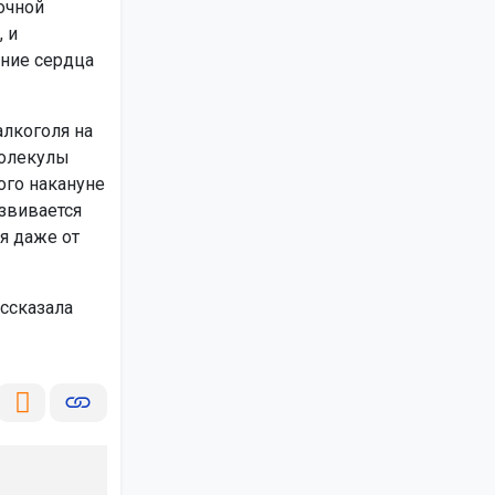
очной
 и
ение сердца
алкоголя на
Молекулы
ого накануне
звивается
я даже от
ассказала