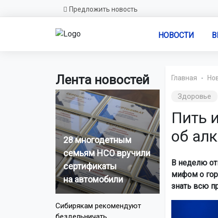
Предложить новость
НОВОСТИ
В
Лента новостей
Главная
Но
Здоровье
Пить и
об алк
28 многодетным
семьям НСО вручили
В неделю от
сертификаты
мифом о гор
на автомобили
знать всю п
Сибирякам рекомендуют
бездельничать