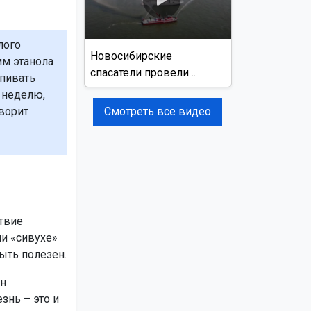
лого
Новосибирские
мм этанола
спасатели провели
ыпивать
учения на реке Обь
 неделю,
Смотреть все видео
оворит
твие
ли «сивухе»
ыть полезен.
он
знь – это и