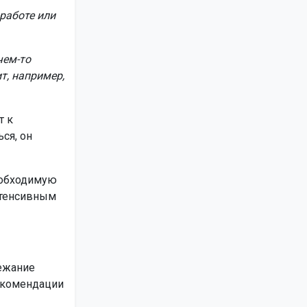
работе или
чем-то
т, например,
т к
ся, он
еобходимую
нтенсивным
лежание
Рекомендации