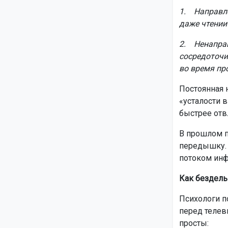
1. Направле
даже чтении 
2. Ненаправ
сосредоточи
во время пр
Постоянная 
«усталости 
быстрее отвл
В прошлом п
передышку. 
потоком инф
Как бездель
Психологи п
перед телев
просты: