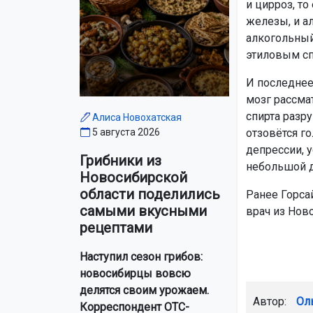
и цирроз, т
железы, и а
алкогольный
этиловым сп
И последнее
мозг рассма
спирта разр
Алиса Новохатская
отзовётся г
5 августа 2026
депрессии, 
Грибники из
небольшой д
Новосибирской
области поделились
Ранее Горса
самыми вкусными
врач из Нов
рецептами
Наступил сезон грибов:
новосибирцы вовсю
делятся своим урожаем.
Автор:
Ол
Корреспондент ОТС-