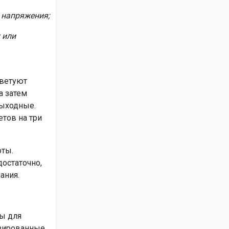
з напряжения;
 или
оветуют
а затем
выходные.
тов на три
оты.
остаточно,
ания.
ы для
изированные