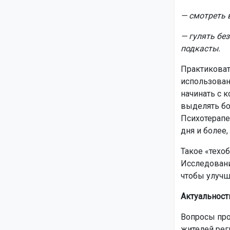
— смотреть в
— гулять бе
подкасты.
Практиковат
использован
начинать с к
выделять бо
Психотерапе
дня и более,
Такое «техо
Исследовани
чтобы улучш
Актуальност
Вопросы про
жителей рег