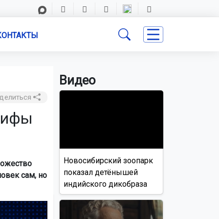
КОНТАКТЫ
Видео
делиться
 мифы
Новосибирский зоопарк
ножество
показал детёнышей
овек сам, но
индийского дикобраза