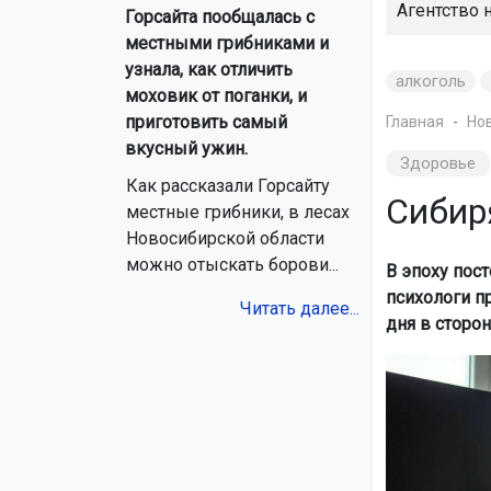
Агентство 
Горсайта пообщалась с
местными грибниками и
узнала, как отличить
алкоголь
моховик от поганки, и
приготовить самый
Главная
Но
вкусный ужин.
Здоровье
Как рассказали Горсайту
Сибир
местные грибники, в лесах
Новосибирской области
можно отыскать борови...
В эпоху пос
психологи п
Читать далее...
дня в сторон