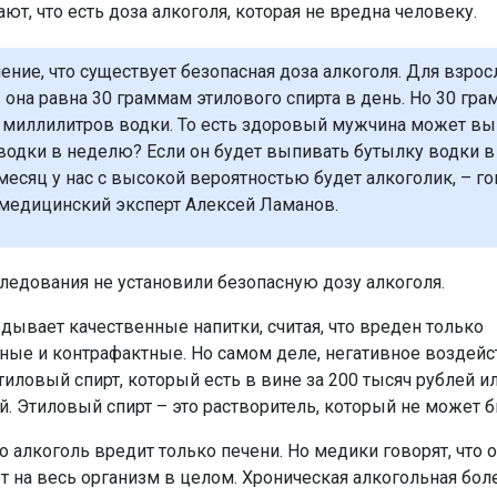
ют, что есть доза алкоголя, которая не вредна человеку.
нение, что существует безопасная доза алкоголя. Для взрос
она равна 30 граммам этилового спирта в день. Но 30 гра
0 миллилитров водки. То есть здоровый мужчина может в
водки в неделю? Если он будет выпивать бутылку водки в
 месяц у нас с высокой вероятностью будет алкоголик, – г
медицинский эксперт Алексей Ламанов.
ледования не установили безопасную дозу алкоголя.
вдывает качественные напитки, считая, что вреден только
ные и контрафактные. Но самом деле, негативное воздейс
иловый спирт, который есть в вине за 200 тысяч рублей и
й. Этиловый спирт – это растворитель, который не может б
то алкоголь вредит только печени. Но медики говорят, что 
т на весь организм в целом. Хроническая алкогольная боле