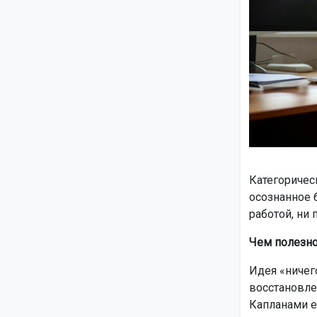
Категоричес
осознанное 
работой, ни 
Чем полезно
Идея «ничег
восстановле
Капланами ещ