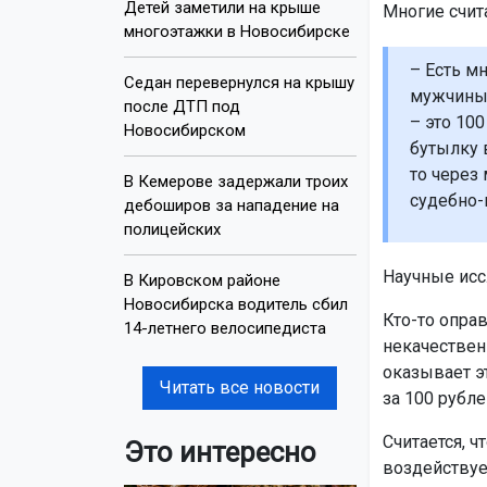
Детей заметили на крыше
Многие счита
многоэтажки в Новосибирске
– Есть м
Седан перевернулся на крышу
мужчины 
после ДТП под
– это 10
Новосибирском
бутылку 
то через
В Кемерове задержали троих
судебно-
дебоширов за нападение на
полицейских
Научные исс
В Кировском районе
Новосибирска водитель сбил
Кто-то опра
14-летнего велосипедиста
некачествен
оказывает эт
Читать все новости
за 100 рубле
Считается, ч
Это интересно
воздействуе