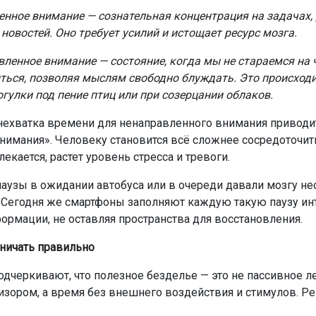
нное внимание — сознательная концентрация на задачах, 
новостей. Оно требует усилий и истощает ресурс мозга.
ленное внимание — состояние, когда мы не стараемся на 
ться, позволяя мыслям свободно блуждать. Это происходи
огулки под пение птиц или при созерцании облаков.
нехватка времени для ненаправленного внимания приводи
внимания». Человеку становится всё сложнее сосредоточить
екается, растет уровень стресса и тревоги.
аузы в ожидании автобуса или в очереди давали мозгу н
Сегодня же смартфоны заполняют каждую такую паузу и
ормации, не оставляя пространства для восстановления.
ничать правильно
одчеркивают, что полезное безделье — это не пассивное 
изором, а время без внешнего воздействия и стимулов. 