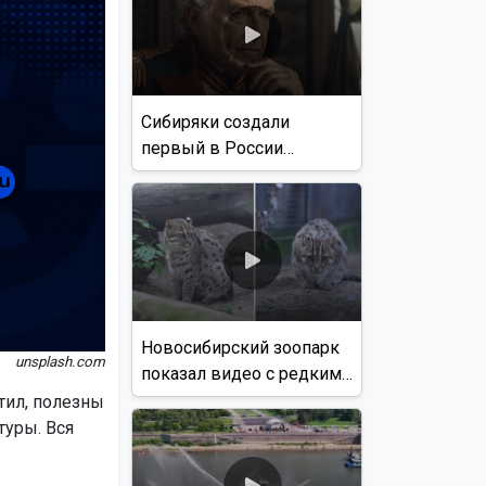
Сибиряки создали
первый в России
документальный фильм
с использованием ИИ
Новосибирский зоопарк
unsplash.com
показал видео с редким
виверровым котом
тил, полезны
туры. Вся