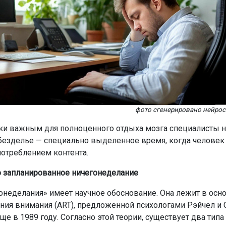
фото сгенерировано нейро
ки важным для полноценного отдыха мозга специалисты 
безделье — специально выделенное время, когда человек 
потреблением контента.
 запланированное ничегонеделание
онеделания» имеет научное обоснование. Она лежит в осн
ния внимания (ART), предложенной психологами Рэйчел и
е в 1989 году. Согласно этой теории, существует два типа