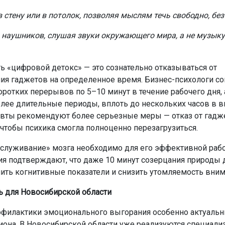
 стену или в потолок, позволяя мыслям течь свободно, бе
з наушников, слушая звуки окружающего мира, а не музыку
ь «цифровой детокс» — это сознательно отказываться от
ия гаджетов на определенное время. Бизнес-психологи с
оротких перерывов по 5–10 минут в течение рабочего дня, 
лее длительные периоды, вплоть до нескольких часов в 
вты рекомендуют более серьезные меры — отказ от гадже
 чтобы психика смогла полноценно перезагрузиться.
бслуживание» мозга необходимо для его эффективной раб
я подтверждают, что даже 10 минут созерцания природы д
ить когнитивные показатели и снизить утомляемость вним
ь для Новосибирской области
филактики эмоционального выгорания особенно актуальн
иона. В Новосибирской области уже реализуются специал