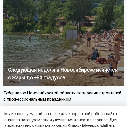
Следующая неделя в Новосибирске начнётся
с жары до +30 градусов
Губернатор Новосибирской области поздравил строителей
с профессиональным праздником
Остановку «Радуга Сибири» для городских электричек
Мы используем файлы cookie для корректной работы сайта,
начали возводить в Новосибирске
анализа посещаемости и улучшения качества сервиса. Для
аналитики применяются сервисы
Яндекс.Метрика
,
Mail.ru
и