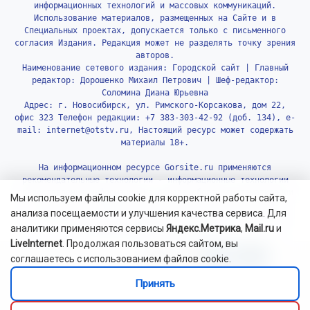
информационных технологий и массовых коммуникаций.
Использование материалов, размещенных на Сайте и в
Специальных проектах, допускается только с письменного
согласия Издания. Редакция может не разделять точку зрения
авторов.
Наименование сетевого издания: Городской сайт | Главный
редактор: Дорошенко Михаил Петрович | Шеф-редактор:
Соломина Диана Юрьевна
Адрес: г. Новосибирск, ул. Римского-Корсакова, дом 22,
офис 323 Телефон редакции: +7 383-303-42-92 (доб. 134), e-
mail: internet@otstv.ru, Настоящий ресурс может содержать
материалы 18+.
На информационном ресурсе Gorsite.ru применяются
рекомендательные технологии - информационные технологии
предоставления информации на основе сбора, систематизации
Мы используем файлы cookie для корректной работы сайта,
и анализа сведений, относящихся к предпочтениям
анализа посещаемости и улучшения качества сервиса. Для
пользователей сети «Интернет», находящихся на территории
аналитики применяются сервисы
Яндекс.Метрика
,
Mail.ru
и
Российской Федерации.
Подробнее.
LiveInternet
. Продолжая пользоваться сайтом, вы
соглашаетесь с использованием файлов cookie.
Принять