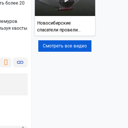
ь более 20
 лемуров
Новосибирские
льзуя хвосты
спасатели провели
учения на реке Обь
Смотреть все видео