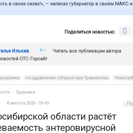
сть в своих силах!», — написал губернатор в своём МАКС-к
Поделиться новостью:
талья Илькив
Читать все публикации автора
новостей
ОТС-Горсайт
льтурника
поздравление губернатора Травникова
Новосиб
вости
Здоровье
8 августа 2026 - 09:45
По
осибирской области растёт
еваемость энтеровирусной