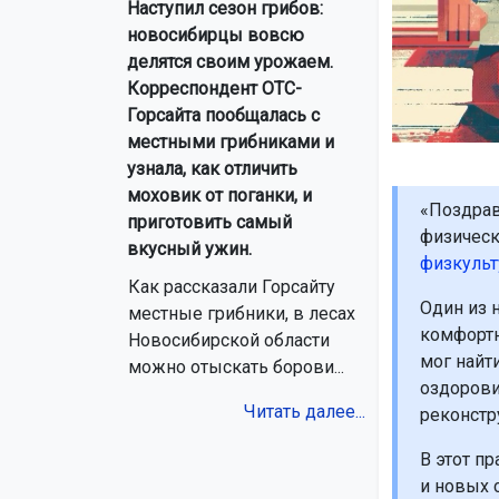
Наступил сезон грибов:
новосибирцы вовсю
делятся своим урожаем.
Корреспондент ОТС-
Горсайта пообщалась с
местными грибниками и
узнала, как отличить
моховик от поганки, и
«Поздрав
приготовить самый
физическ
вкусный ужин.
физкульт
Как рассказали Горсайту
Один из 
местные грибники, в лесах
комфортн
Новосибирской области
мог найт
можно отыскать борови...
оздорови
Читать далее...
реконстр
В этот п
и новых 