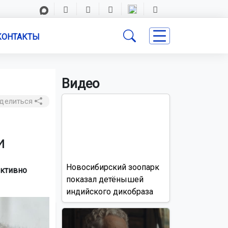
КОНТАКТЫ
Видео
делиться
и
Новосибирский зоопарк
активно
показал детёнышей
индийского дикобраза