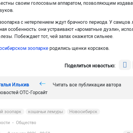
естны своим голосовым аппаратом, позволяющим издават
вуков.
зоопарка с нетерпением ждут брачного периода. У самцов
ная особенность: они устраивают «ароматные дуэли», испо
лезы. Побеждает тот, чей запах окажется сильнее.
осибирском зоопарке
родились щенки корсаков.
Поделиться новостью:
талья Илькив
Читать все публикации автора
новостей
ОТС-Горсайт
ий зоопарк
кошачьи лемуры
Новосибирск
вости
Общество