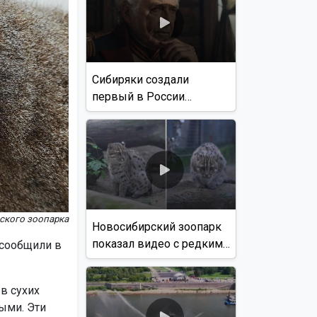
Сибиряки создали
первый в России
документальный фильм
с использованием ИИ
ьского зоопарка
Новосибирский зоопарк
показал видео с редким
 сообщили в
виверровым котом
в сухих
ыми. Эти