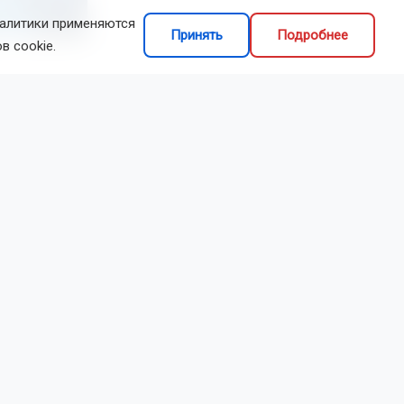
налитики применяются
Принять
Подробнее
or/, создано ИИ
в cookie.
ся через
го
мптомы —
акже
 руки,
бегать
естах. При
у.
й области.