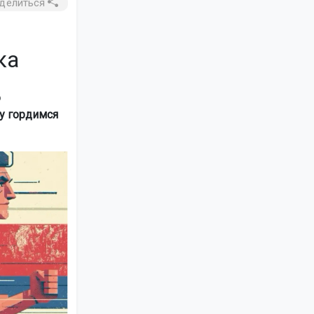
делиться
ка
о
ву гордимся