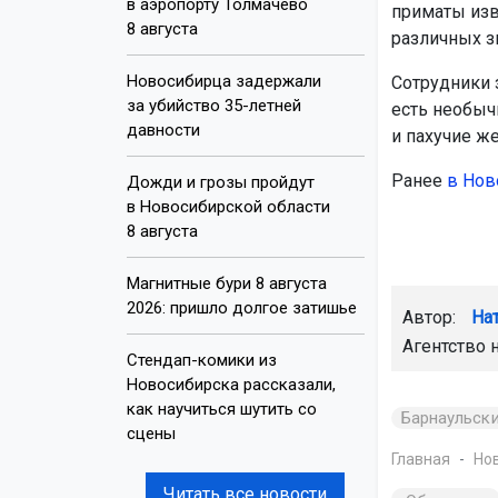
в аэропорту Толмачёво
приматы изв
8 августа
различных з
Новосибирца задержали
Сотрудники 
за убийство 35-летней
есть необыч
давности
и пахучие же
Ранее
в Нов
Дожди и грозы пройдут
в Новосибирской области
8 августа
Магнитные бури 8 августа
2026: пришло долгое затишье
Автор:
На
Агентство 
Стендап-комики из
Новосибирска рассказали,
как научиться шутить со
Барнаульск
сцены
Главная
Но
Читать все новости