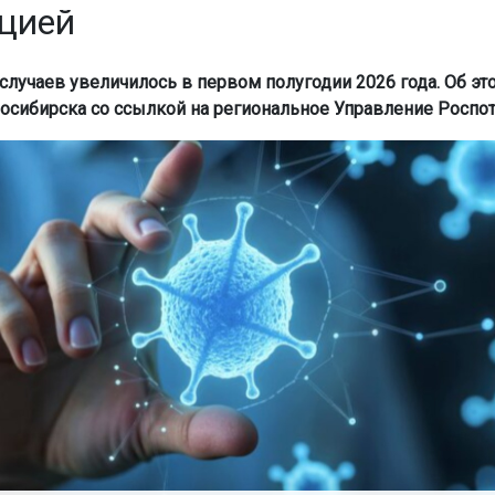
цией
 случаев увеличилось в первом полугодии 2026 года. Об э
осибирска со ссылкой на региональное Управление Роспот