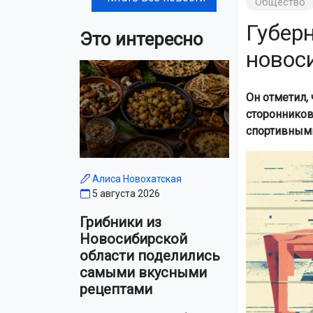
Общество
Губер
Это интересно
новос
Он отметил,
сторонников
спортивными
Алиса Новохатская
5 августа 2026
Грибники из
Новосибирской
области поделились
самыми вкусными
рецептами