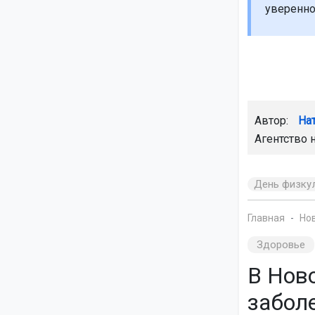
уверенно
Автор:
На
Агентство 
День физку
Главная
Но
Здоровье
В Нов
забол