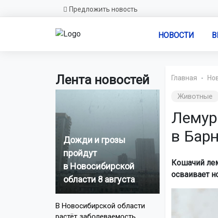
Предложить новость
НОВОСТИ
В
Лента новостей
Главная
Но
Животные
Лемур
в Бар
Дожди и грозы
пройдут
Кошачий лем
в Новосибирской
осваивает н
области 8 августа
В Новосибирской области
растёт заболеваемость