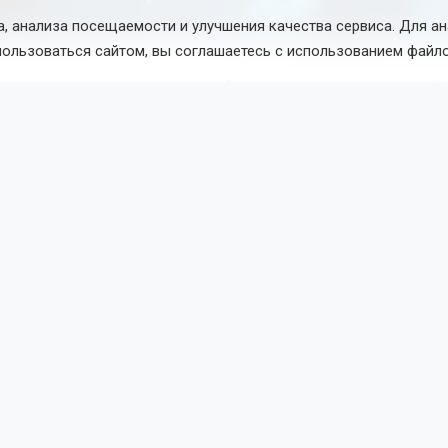
, анализа посещаемости и улучшения качества сервиса. Для а
Фото: www.magnific.com/ru/auth
пользоваться сайтом, вы соглашаетесь с использованием файло
ная инфекция — это острое заболевание, которое передаёт
 воздух и контакт с заражёнными людьми. Вирус может дол
 в воде, на продуктах и бытовых предметах. Основные си
ература, головная боль, рвота, боли в животе и спине, а т
остуды, такие, как кашель и насморк.
ть риск заражения, специалисты советуют тщательно мыть
ощи, пить только кипячёную или бутилированную воду и из
 больными. Также важно купаться только в проверенных м
наках недомогания рекомендуется сразу обратиться к врач
щалось
о росте заболеваемости
менингитом в Новосибирско
Поделиться новостью: