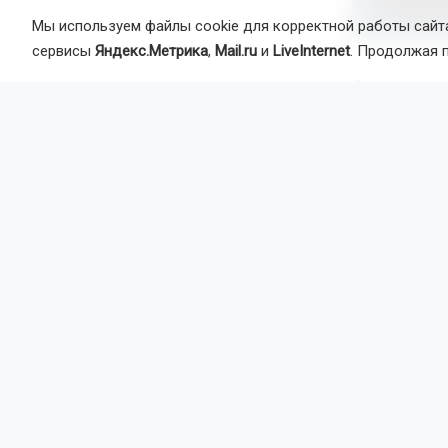
Мы используем файлы cookie для корректной работы сайта
сервисы
Яндекс.Метрика
,
Mail.ru
и
LiveInternet
. Продолжая 
Энтеровирус
воду, пищу,
сохраняться
высокая темп
признаки пр
Чтобы снизи
фрукты и ов
контактов с
первых приз
Ранее сооб