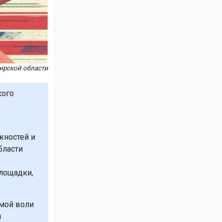
ирской области
кого
жностей и
бласти
лощадки,
емой воли
и