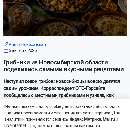
Алиса Новохатская
5 августа 2026
Грибники из Новосибирской области
поделились самыми вкусными рецептами
Наступил сезон грибов: новосибирцы вовсю делятся
своим урожаем. Корреспондент ОТС-Горсайта
пообщалась с местными грибниками и узнала, как
отличить моховик от поганки, и приготовить самый
Мы используем файлы cookie для корректной работы сайта,
вкусный ужин.
анализа посещаемости и улучшения качества сервиса. Для
Как рассказали Горсайту местные грибники, в лесах
аналитики применяются сервисы
Яндекс.Метрика
,
Mail.ru
и
LiveInternet
. Продолжая пользоваться сайтом, вы
Новосибирской области можно отыскать борови...