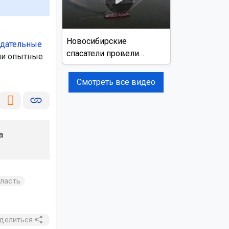
Новосибирские
юдательные
спасатели провели
ли опытные
учения на реке Обь
Смотреть все видео
а
ласть
делиться