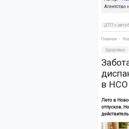
Агентство 
ДТП с авто
Главная
Но
Здоровье
Забота
диспа
в НСО
Лето в Ново
отпусков. Н
действитель