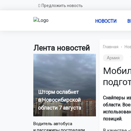
Предложить новость
НОВОСТИ
В
Лента новостей
Главная
Но
Армия
Мобил
подго
Шторм ослабнет
Снайперы из
в Новосибирской
области. Во
области 7 августа
использован
позиций.
Водитель автобуса
и пассажиры пострадали
В качестве 