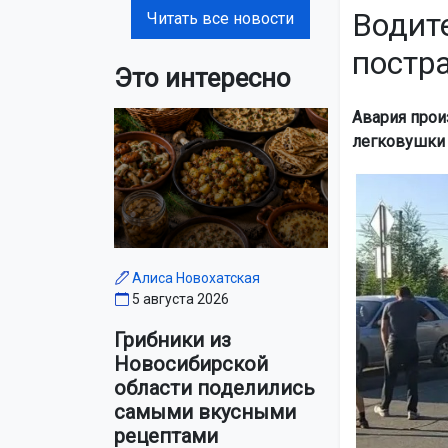
Водит
Читать все новости
постр
Это интересно
Авария прои
легковушки 
Алиса Новохатская
5 августа 2026
Грибники из
Новосибирской
области поделились
самыми вкусными
рецептами