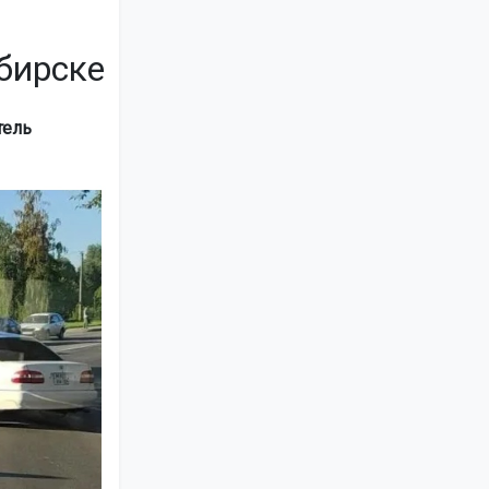
бирске
тель