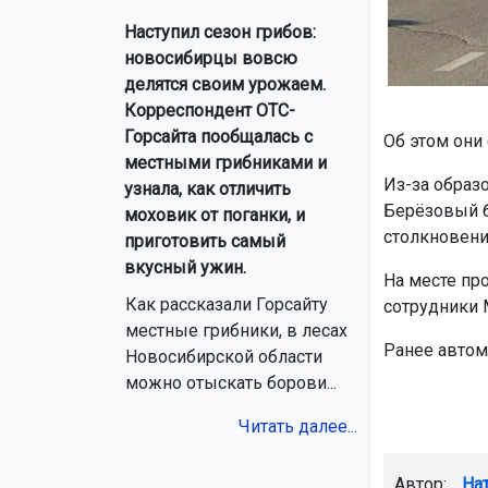
Наступил сезон грибов:
новосибирцы вовсю
делятся своим урожаем.
Корреспондент ОТС-
Горсайта пообщалась с
Об этом они
местными грибниками и
Из-за образ
узнала, как отличить
Берёзовый б
моховик от поганки, и
столкновени
приготовить самый
вкусный ужин.
На месте пр
Как рассказали Горсайту
сотрудники 
местные грибники, в лесах
Ранее авто
Новосибирской области
можно отыскать борови...
Читать далее...
Автор:
На