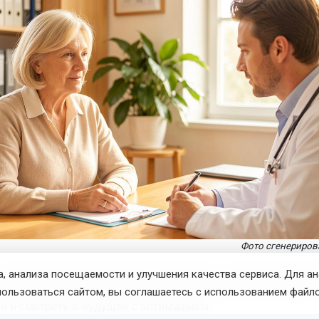
Фото сгенерирова
о здравоохранения региона напоминает: наступивший летн
, анализа посещаемости и улучшения качества сервиса. Для а
озможность пройти диспансеризацию, чтобы быть уверен
пользоваться сайтом, вы соглашаетесь с использованием файло
и и смотреть в будущее с оптимизмом.