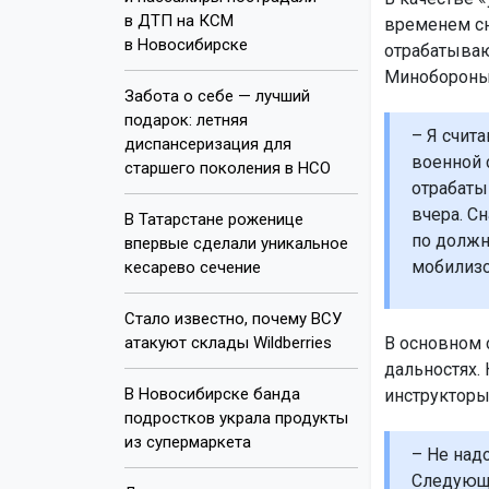
в ДТП на КСМ
временем сн
в Новосибирске
отрабатываю
Минобороны
Забота о себе — лучший
подарок: летняя
– Я счита
диспансеризация для
военной 
старшего поколения в НСО
отрабаты
вчера. С
В Татарстане роженице
по должн
впервые сделали уникальное
мобилизо
кесарево сечение
Стало известно, почему ВСУ
атакуют склады Wildberries
В основном 
дальностях.
В Новосибирске банда
инструкторы
подростков украла продукты
из супермаркета
– Не надо
Следующи