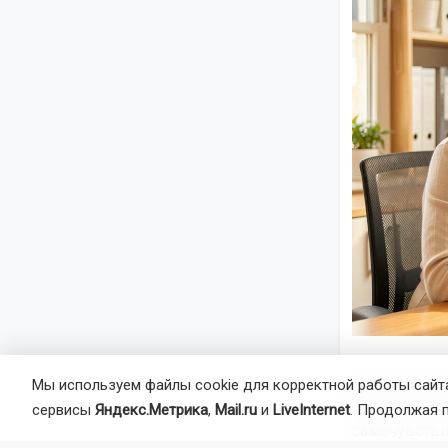
Министерств
Мы используем файлы cookie для корректной работы сайта
идеальная в
сервисы
Яндекс.Метрика
,
Mail.ru
и
LiveInternet
. Продолжая 
самочувстви