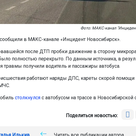
Фото: МАКС-канал "Инциден
 сообщили в МАКС-канале «Инцидент Новосибирск».
овавшейся после ДТП пробки движение в сторону микрор
ыло полностью перекрыто. По данным источника, в резул
я травмы получили водитель и пассажиры автобуса.
оисшествия работают наряды ДПС, кареты скорой помощи 
МЧС.
мобиль
столкнулся
с автобусом на трассе в Новосибирской о
Поделиться новостью:
талья Илькив
Читать все публикации автора