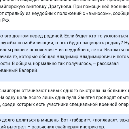
айперскую винтовку Драгунова. При помощи неё военны
т стрельбу из неудобных положений с «выносом», сообщи
 РФ.
ю это долгом перед родиной. Если будет кто-то уклоняться 
службы по мобилизации, то кто будет защищать родину? Н
ваем разные положения – из неудобных, лёжа. Выплаты п
начала те, которые обещал Владимир Владимирович и потом
ости. В общем, нормально так получилось, – рассказал
ванный Валерий.
снайперы оттачивают навык одного выстрела на больших 
 На одну цель всего лишь одна пуля. Занятия проводят опы
, среди которых есть участники специальной военной опер
 долго целиться в мишень. Вот «габарит», «поплавал», зажа
й выстрел, – разъяснил снайперам инструктор.