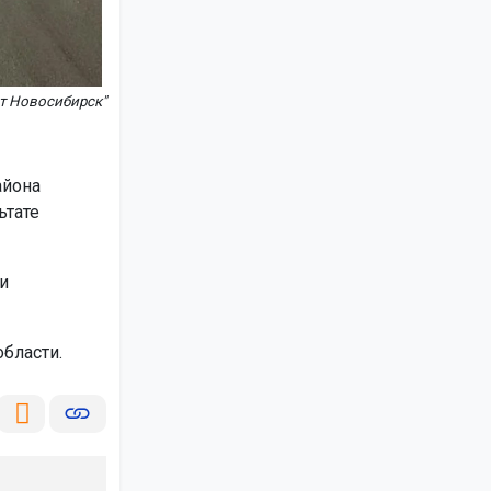
т Новосибирск"
айона
ьтате
и
бласти.