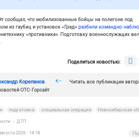
йт сообщал, что мобилизованные бойцы на полигоне под
ом из гаубиц и установок «Град»
разбили командно-набл
онетехнику «противника». Подготовку военнослужащих ве
.
Поделиться новостью:
ександр Корепанов
Читать все публикации автор
новостей
ОТС-Горсайт
я
подготовка
специальная операция
Новосибирская об
вости
ДТП
августа 2026 - 14:18
По