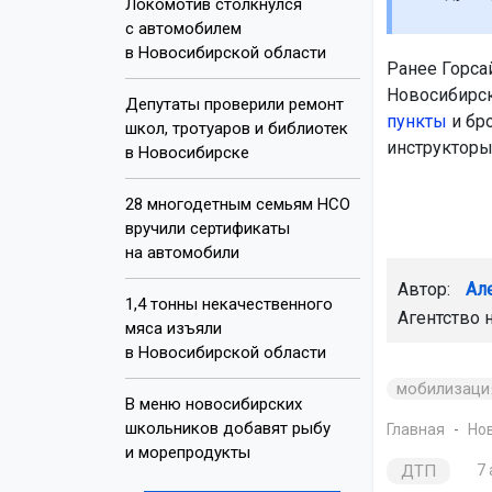
Локомотив столкнулся
с автомобилем
в Новосибирской области
Ранее Горса
Новосибирск
Депутаты проверили ремонт
пункты
и бр
школ, тротуаров и библиотек
инструкторы
в Новосибирске
28 многодетным семьям НСО
вручили сертификаты
на автомобили
Автор:
Ал
1,4 тонны некачественного
Агентство 
мяса изъяли
в Новосибирской области
мобилизаци
В меню новосибирских
школьников добавят рыбу
Главная
Но
и морепродукты
ДТП
7 