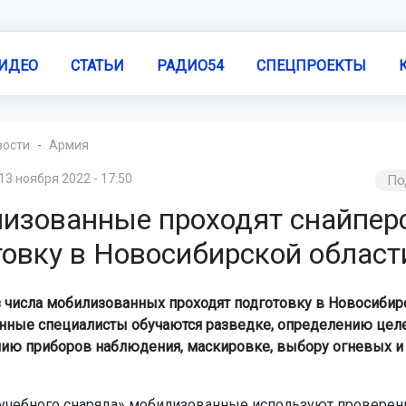
ИДЕО
СТАТЬИ
РАДИО54
СПЕЦПРОЕКТЫ
вости
Армия
13 ноября 2022 - 17:50
По
изованные проходят снайпер
товку в Новосибирской област
 числа мобилизованных проходят подготовку в Новосибир
енные специалисты обучаются разведке, определению целе
ию приборов наблюдения, маскировке, выбору огневых 
«учебного снаряда» мобилизованные используют провере