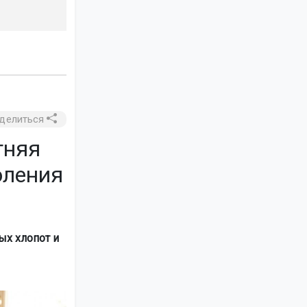
делиться
тняя
оления
ых хлопот и