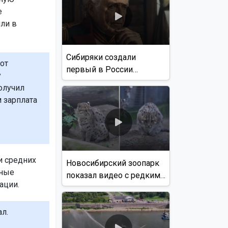
е
ли в
Сибиряки создали
от
первый в России
у
документальный фильм
олучил
с использованием ИИ
 зарплата
и средних
Новосибирский зоопарк
тные
показал видео с редким
ации.
виверровым котом
л.