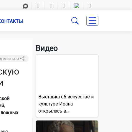
КОНТАКТЫ
Видео
делиться
скую
и
Выставка об искусстве и
ской
культуре Ирана
й,
открылась в
и ложных
Новосибирске
нную