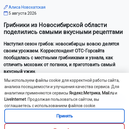
Алиса Новохатская
5 августа 2026
Грибники из Новосибирской области
поделились самыми вкусными рецептами
Наступил сезон грибов: новосибирцы вовсю делятся
своим урожаем. Корреспондент ОТС-Горсайта
пообщалась с местными грибниками и узнала, как
отличить моховик от поганки, и приготовить самый
вкусный ужин.
Мы используем файлы cookie для корректной работы сайта,
Как рассказали Горсайту местные грибники, в лесах
анализа посещаемости и улучшения качества сервиса. Для
Новосибирской области можно отыскать борови...
аналитики применяются сервисы
Яндекс.Метрика
,
Mail.ru
и
Читать далее...
LiveInternet
. Продолжая пользоваться сайтом, вы
соглашаетесь с использованием файлов cookie.
Принять
Видео