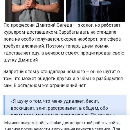
По профессии Дмитрий Сегеда — эколог, но работает
курьером-доставщиком. Зарабатывать на стендапе
пока не особо получается, скорее наоборот, эта сфера
требует вложений. Поэтому теперь днём комик
«доставляет еду, а вечером смех», процитировал свою
шутку Дмитрий.
Запретных тем у стендапера немного – он не шутит о
том, что может обидеть других и в чём не разбирается
сам. В остальном же ограничений нет.
«Я шучу о том, что меня удивляет, бесит,
восхищает, злит, расстраивает: в общем, обо
всем, что у меня вызывает эмоции. По темам –
это спортивное ориентирование, жена, ребёнок,
Мы используем файлы cookie для корректной работы сайта,
родители, старший брат, какие-то наблюдения,
анализа посещаемости и улучшения качества сервиса. Для