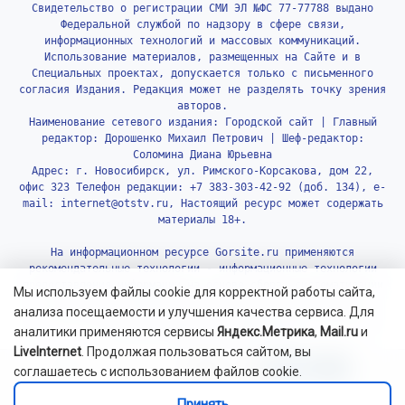
Свидетельство о регистрации СМИ ЭЛ №ФС 77-77788 выдано
Федеральной службой по надзору в сфере связи,
информационных технологий и массовых коммуникаций.
Использование материалов, размещенных на Сайте и в
Специальных проектах, допускается только с письменного
согласия Издания. Редакция может не разделять точку зрения
авторов.
Наименование сетевого издания: Городской сайт | Главный
редактор: Дорошенко Михаил Петрович | Шеф-редактор:
Соломина Диана Юрьевна
Адрес: г. Новосибирск, ул. Римского-Корсакова, дом 22,
офис 323 Телефон редакции: +7 383-303-42-92 (доб. 134), e-
mail: internet@otstv.ru, Настоящий ресурс может содержать
материалы 18+.
На информационном ресурсе Gorsite.ru применяются
рекомендательные технологии - информационные технологии
предоставления информации на основе сбора, систематизации
Мы используем файлы cookie для корректной работы сайта,
и анализа сведений, относящихся к предпочтениям
анализа посещаемости и улучшения качества сервиса. Для
пользователей сети «Интернет», находящихся на территории
аналитики применяются сервисы
Яндекс.Метрика
,
Mail.ru
и
Российской Федерации.
Подробнее.
LiveInternet
. Продолжая пользоваться сайтом, вы
соглашаетесь с использованием файлов cookie.
Принять