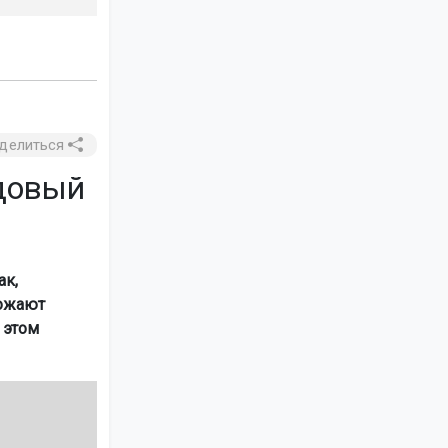
делиться
довый
ак,
рожают
 этом