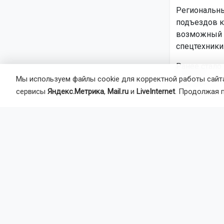
Региональны
подъездов к
возможный п
спецтехники
Ранее стало
станцию.
Мы используем файлы cookie для корректной работы сайта
сервисы
Яндекс.Метрика
,
Mail.ru
и
LiveInternet
. Продолжая 
Автор:
На
Агентство 
посёлок Са