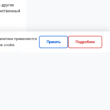
 других
инственный
я
рузочную
налитики применяются
Принять
Подробнее
в cookie.