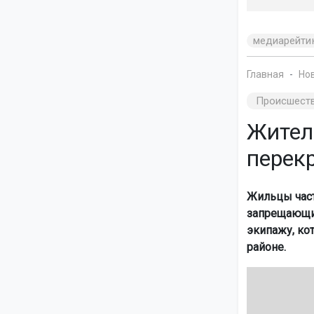
медиарейти
Главная
Но
Происшест
Жител
перек
Жильцы частн
запрещающий
экипажу, ко
районе.