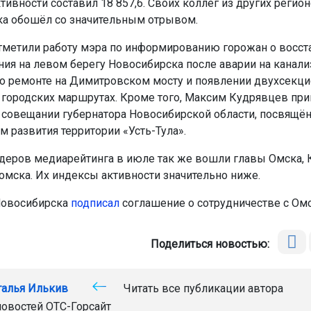
ивности составил 18 857,6. Своих коллег из других регион
а обошёл со значительным отрывом.
тметили работу мэра по информированию горожан о восст
ия на левом берегу Новосибирска после аварии на канал
 о ремонте на Димитровском мосту и появлении двухсекц
 городских маршрутах. Кроме того, Максим Кудрявцев при
совещании губернатора Новосибирской области, посвящё
м развития территории «Усть-Тула».
идеров медиарейтинга в июле так же вошли главы Омска, 
Томска. Их индексы активности значительно ниже.
Новосибирска
подписал
соглашение о сотрудничестве с Ом
Поделиться новостью:
талья Илькив
Читать все публикации автора
новостей
ОТС-Горсайт