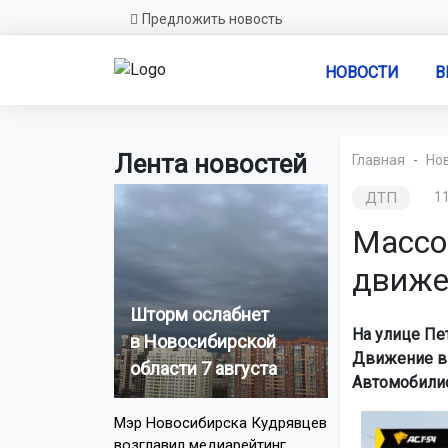
Предложить новость
НОВОСТИ
В
Лента новостей
Главная
Но
ДТП
11
Массо
движе
Шторм ослабнет
На улице Пе
в Новосибирской
Движение в 
области 7 августа
Автомобилис
Мэр Новосибирска Кудрявцев
возглавил медиарейтинг