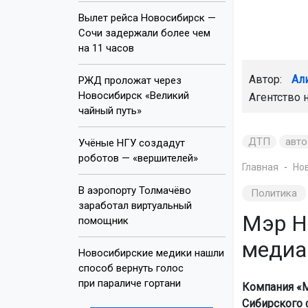
Вылет рейса Новосибирск —
Сочи задержали более чем
на 11 часов
Автор:
Ал
РЖД проложат через
Новосибирск «Великий
Агентство 
чайный путь»
ДТП
авто
Учёные НГУ создадут
роботов — «вершителей»
Главная
Но
В аэропорту Толмачёво
Политика
заработал виртуальный
Мэр Н
помощник
медиа
Новосибирские медики нашли
способ вернуть голос
при параличе гортани
Компания «М
Сибирского 