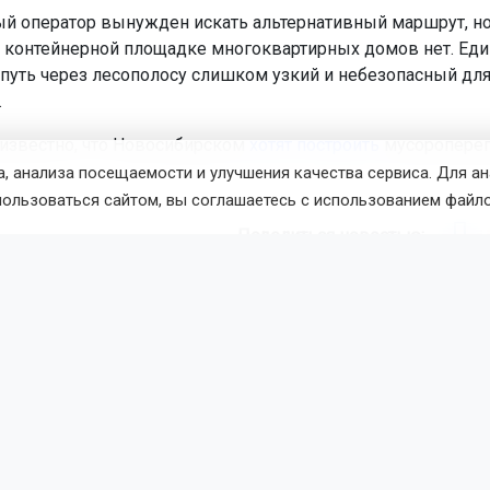
й оператор вынужден искать альтернативный маршрут, но
 контейнерной площадке многоквартирных домов нет. Ед
уть через лесополосу слишком узкий и небезопасный дл
.
 известно, что Новосибирском
хотят построить
мусороперег
, анализа посещаемости и улучшения качества сервиса. Для а
пользоваться сайтом, вы соглашаетесь с использованием файло
Поделиться новостью:
талья Илькив
Читать все публикации автора
новостей
ОТС-Горсайт
довый
АО "САХ"
Новосибирск
Пишите нам: