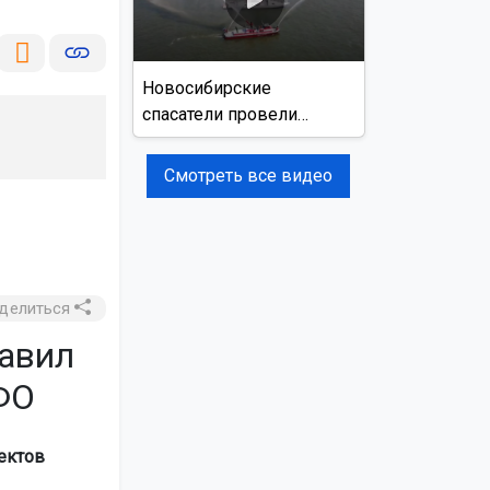
Новосибирские
спасатели провели
учения на реке Обь
Смотреть все видео
делиться
авил
ФО
ектов