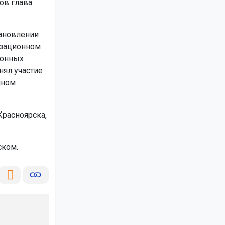
ов глава
ановлении
изационном
ионных
нял участие
нном
Красноярска,
ском.