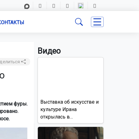
КОНТАКТЫ
Видео
делиться
о
Выставка об искусстве и
стием фуры.
культуре Ирана
ровано.
открылась в
осе.
Новосибирске