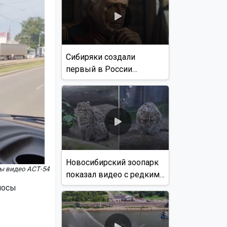
Сибиряки создали
первый в России
документальный фильм
с использованием ИИ
Новосибирский зоопарк
ы видео АСТ-54
показал видео с редким
виверровым котом
лосы