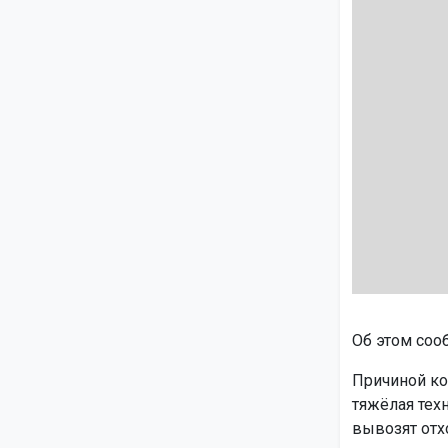
Об этом соо
Причиной ко
тяжёлая тех
вывозят отх