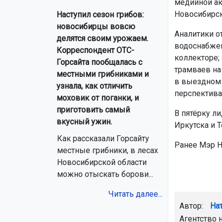
медийной акт
Новосибирск
Наступил сезон грибов:
новосибирцы вовсю
Аналитики о
делятся своим урожаем.
водоснабжен
Корреспондент ОТС-
коллекторе;
Горсайта пообщалась с
трамваев на
местными грибниками и
в выездном 
узнала, как отличить
перспектива
моховик от поганки, и
приготовить самый
В пятёрку л
вкусный ужин.
Иркутска и 
Как рассказали Горсайту
Ранее Мэр 
местные грибники, в лесах
Новосибирской области
можно отыскать борови...
Читать далее...
Автор:
На
Агентство 