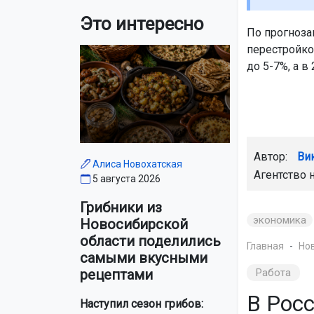
Это интересно
По прогноза
перестройко
до 5-7%, а в
Автор:
Ви
Алиса Новохатская
Агентство 
5 августа 2026
Грибники из
экономика
Новосибирской
области поделились
Главная
Но
самыми вкусными
Работа
рецептами
В Рос
Наступил сезон грибов: