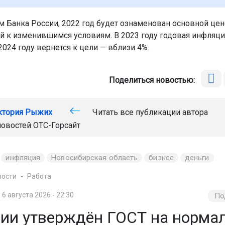
м Банка России, 2022 год будет ознаменован основной це
й к изменившимся условиям. В 2023 году годовая инфляци
 2024 году вернется к цели — вблизи 4%.
Поделиться новостью:
ктория Рыжих
Читать все публикации автора
новостей
ОТС-Горсайт
инфляция
Новосибирская область
бизнес
деньги
вости
Работа
6 августа 2026 - 22:30
По
сии утверждён ГОСТ на норма