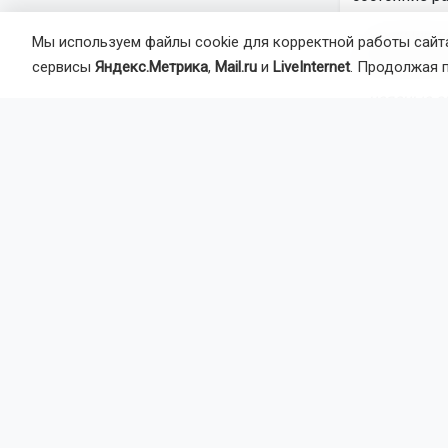
— чрезмерна
Мы используем файлы cookie для корректной работы сайта
ненормиров
сервисы
Яндекс.Метрика
,
Mail.ru
и
LiveInternet
. Продолжая 
— неясные о
распределен
— неэффекти
— авторитар
— буллинг (п
— конфликты
— нарушение
Также в спи
руководству
должным об