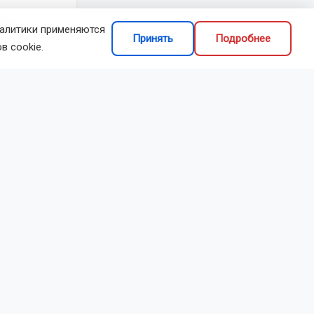
ты и
налитики применяются
Принять
Подробнее
в cookie.
уководителя;
ктиве;
объяснили