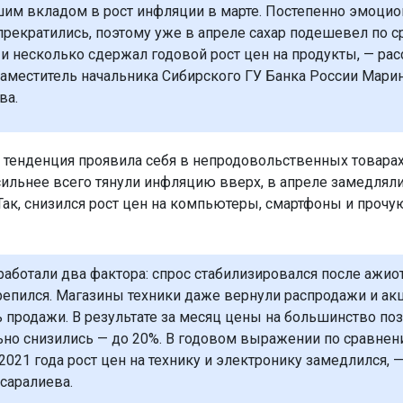
им вкладом в рост инфляции в марте. Постепенно эмоци
прекратились, поэтому уже в апреле сахар подешевел по 
 и несколько сдержал годовой рост цен на продукты, — рас
аместитель начальника Сибирского ГУ Банка России Мари
ва.
 тенденция проявила себя в непродовольственных товарах. 
 сильнее всего тянули инфляцию вверх, в апреле замедлял
 Так, снизился рост цен на компьютеры, смартфоны и проч
сработали два фактора: спрос стабилизировался после ажиот
репился. Магазины техники даже вернули распродажи и акц
 продажи. В результате за месяц цены на большинство по
ьно снизились — до 20%. В годовом выражении по сравнен
2021 года рост цен на технику и электронику замедлился, 
саралиева.