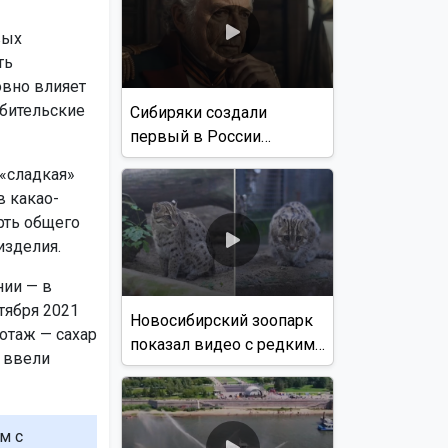
вых
ть
овно влияет
ебительские
Сибиряки создали
первый в России
документальный фильм
 «сладкая»
с использованием ИИ
 какао-
рть общего
изделия.
нии — в
тября 2021
Новосибирский зоопарк
отаж — сахар
показал видео с редким
 ввели
виверровым котом
м с