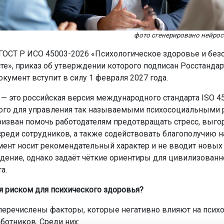
фото сгенерировано нейро
 ГОСТ Р ИСО 45003-2026 «Психологическое здоровье и безо
те», приказ об утверждении которого подписан Росстанда
окумент вступит в силу 1 февраля 2027 года.
— это российская версия международного стандарта ISO 45
ого для управления так называемыми психосоциальными 
призван помочь работодателям предотвращать стресс, выго
реди сотрудников, а также содействовать благополучию н
мент носит рекомендательный характер и не вводит новых
дение, однако задаёт чёткие ориентиры для цивилизованн
а.
ся риском для психического здоровья?
 перечислены факторы, которые негативно влияют на псих
ботников. Среди них: