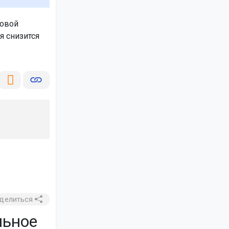
новой
я снизится
делиться
льное