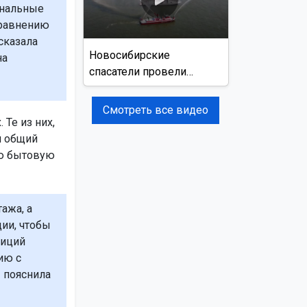
ональные
сравнению
сказала
Новосибирские
на
спасатели провели
учения на реке Обь
Смотреть все видео
Те из них,
и общий
ую бытовую
ажа, а
ии, чтобы
зиций
ию с
— пояснила