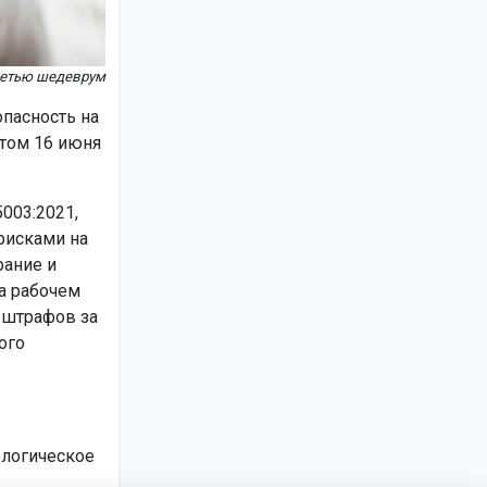
сетью шедеврум
пасность на
ртом 16 июня
003:2021,
рисками на
рание и
а рабочем
 штрафов за
ого
ологическое