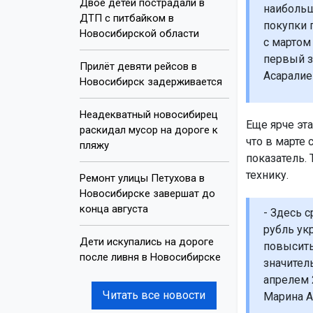
Двое детей пострадали в
наибольш
ДТП с питбайком в
покупки 
Новосибирской области
с мартом
первый з
Прилёт девяти рейсов в
Асаралие
Новосибирск задерживается
Неадекватный новосибирец
Еще ярче эта
раскидал мусор на дороге к
что в марте
пляжу
показатель.
технику.
Ремонт улицы Петухова в
Новосибирске завершат до
конца августа
- Здесь 
рубль ук
Дети искупались на дороге
повысить
после ливня в Новосибирске
значител
апрелем 
Читать все новости
Марина А