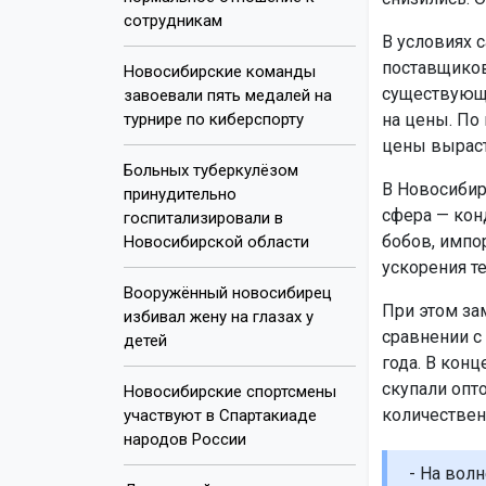
сотрудникам
В условиях 
поставщиков
Новосибирские команды
существующу
завоевали пять медалей на
турнире по киберспорту
на цены. По 
цены выраст
Больных туберкулёзом
В Новосибир
принудительно
сфера — кон
госпитализировали в
бобов, импо
Новосибирской области
ускорения т
Вооружённый новосибирец
При этом за
избивал жену на глазах у
сравнении с
детей
года. В кон
скупали опт
Новосибирские спортсмены
количествен
участвуют в Спартакиаде
народов России
- На вол