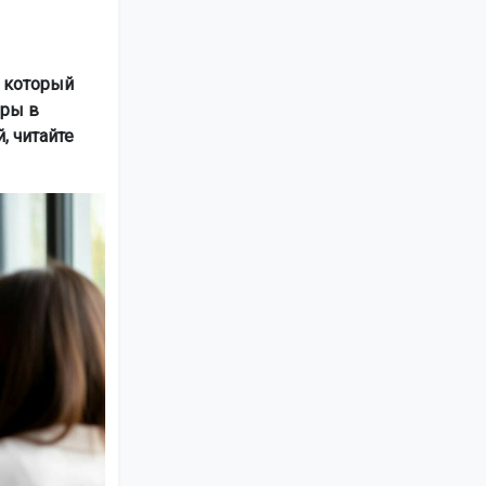
 который
еры в
, читайте