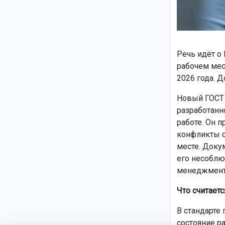
Речь идёт о
рабочем мес
2026 года. Д
Новый ГОСТ 
разработанн
работе. Он 
конфликты с
месте. Доку
его несоблю
менеджмент
Что считает
В стандарте
состояние ра