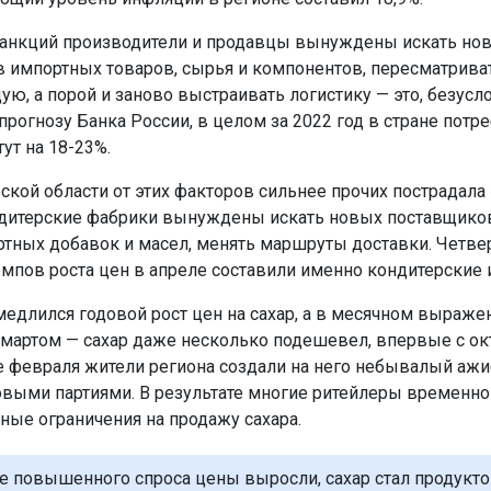
санкций производители и продавцы вынуждены искать но
 импортных товаров, сырья и компонентов, пересматрива
ю, а порой и заново выстраивать логистику — это, безусл
прогнозу Банка России, в целом за 2022 год в стране потр
ут на 18-23%.
ской области от этих факторов сильнее прочих пострадала
дитерские фабрики вынуждены искать новых поставщиков
ртных добавок и масел, менять маршруты доставки. Четве
емпов роста цен в апреле составили именно кондитерские 
медлился годовой рост цен на сахар, а в месячном выраже
 мартом — сахар даже несколько подешевел, впервые с ок
це февраля жители региона создали на него небывалый ажи
овыми партиями. В результате многие ритейлеры временно
ные ограничения на продажу сахара.
не повышенного спроса цены выросли, сахар стал продукто