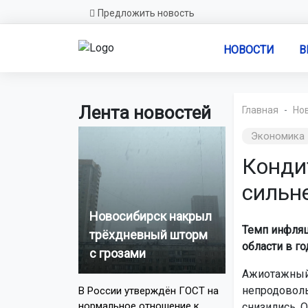
Предложить новость
НОВОСТИ
В
Лента новостей
Главная
Но
Экономика
Конди
сильне
Новосибирск накрыл
Темп инфляц
трёхдневный шторм
области в г
с грозами
Ажиотажный 
непродоволь
В России утверждён ГОСТ на
нормальное отношение к
снизились. 