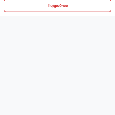
Подробнее
Новосибирский зоопарк показал детёнышей
индийского дикобраза