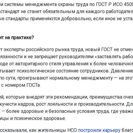
и системы менеджмента охраны труда по ГОСТ Р ИСО 4500
 стандарт не станет обязательным для каждого работодате
е стандарты применяются добровольно, если иное не уст
ит на практике?
т эксперты российского рынка труда, новый ГОСТ не отме
язанности и не запрещает руководителям «заставлять рабо
ходе от авторитарного стиля управления к более человечно
тывает психологическое состояние сотрудников. Давление,
 по сути, проигрывают нормальному менеджменту — на этот
 с номером ГОСТа.
й, которые внедрят эти рекомендации, преимущества оче
кучести кадров, рост лояльности и производительности. Дл
 — более здоровые и безопасные условия труда, где уваж
ицы и психическое здоровье.
ссказывали, как жительницы НСО
построили карьеру
благ