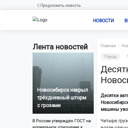
Предложить новость
НОВОСТИ
В
Лента новостей
Главная
Но
Город
Десят
Новос
Новосибирск накрыл
Десятки авт
трёхдневный шторм
Новосибирск
с грозами
машины увоз
Четыре груз
В России утверждён ГОСТ на
нормальное отношение к
возле улицы