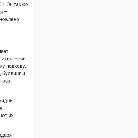
1. Он также
ля —
ановлено
няет
тать». Речь
му подходу,
 буллинг и
 раз
видны:
я
ают их
одаря