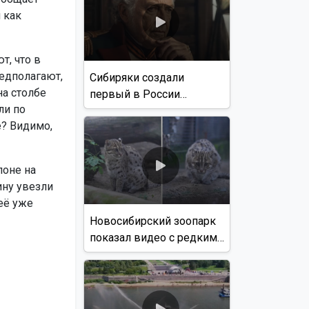
 как
т, что в
едполагают,
Сибиряки создали
на столбе
первый в России
ли по
документальный фильм
е? Видимо,
с использованием ИИ
лоне на
ну увезли
её уже
Новосибирский зоопарк
показал видео с редким
виверровым котом