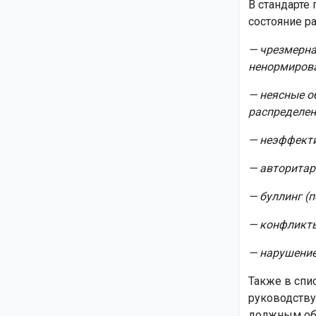
В стандарте
состояние ра
— чрезмерна
ненормиров
— неясные о
распределен
— неэффекти
— авторитар
— буллинг (п
— конфликты
— нарушение
Также в спи
руководству
должным об