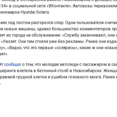
-54» в социальной сети «ВКонтакте». Автовозы перевозили
номарки Hyundai Solaris.
ях под постом разгорелся спор. Одни пользователи считаю
ли новые машины, однако большинство комментаторов пр
зят из города на обслуживание: «Службу заканчивают, они 
 «Увозят. Они там стояли уже без рекламы. Ранее они езди
у», «Видно, что это первые «солярисы», какие ж они новы
ят».
йт
сообщал
о том, что молодая автоледи с пассажиром в са
еринга влетела в бетонный столб в Новосибирске. Женщи
 травмой грудной клетки и ушибом головного мозга. Ранее 
.