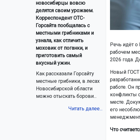
новосибирцы вовсю
делятся своим урожаем.
Корреспондент ОТС-
Горсайта пообщалась с
местными грибниками и
узнала, как отличить
Речь идёт о
моховик от поганки, и
рабочем мес
приготовить самый
2026 года. Д
вкусный ужин.
Новый ГОСТ 
Как рассказали Горсайту
разработанн
местные грибники, в лесах
работе. Он 
Новосибирской области
конфликты с
можно отыскать борови...
месте. Доку
Читать далее...
его несоблю
менеджмент
Что считает