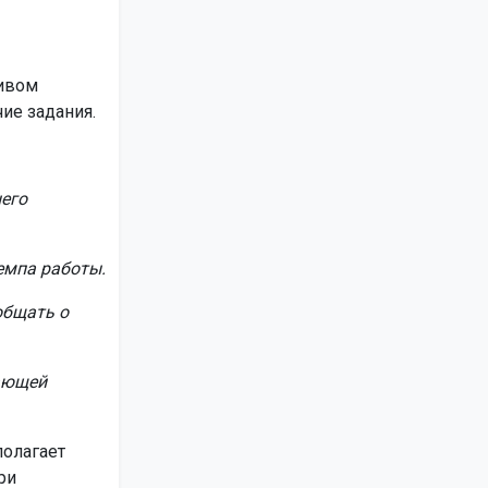
тивом
ие задания.
него
емпа работы.
общать о
ающей
полагает
ри