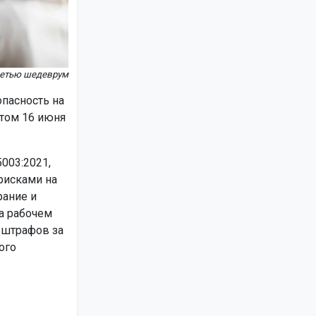
сетью шедеврум
пасность на
ртом 16 июня
003:2021,
рисками на
рание и
а рабочем
 штрафов за
ого