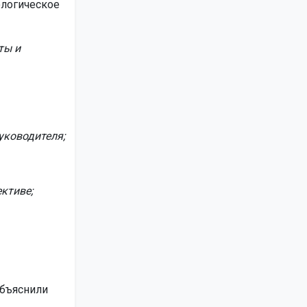
ологическое
ты и
уководителя;
ктиве;
объяснили