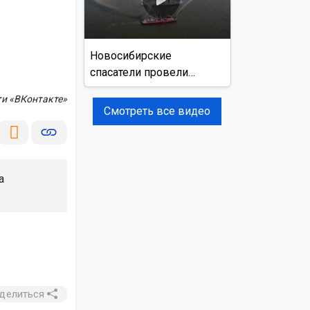
Новосибирские
спасатели провели
учения на реке Обь
ти «ВКонтакте»
Смотреть все видео
а
делиться