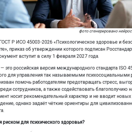
фото сгенерировано нейро
 ГОСТ Р ИСО 45003-2026 «Психологическое здоровье и безо
те», приказ об утверждении которого подписан Росстанда
окумент вступит в силу 1 февраля 2027 года.
— это российская версия международного стандарта ISO 45
ого для управления так называемыми психосоциальными 
призван помочь работодателям предотвращать стресс, выго
реди сотрудников, а также содействовать благополучию н
мент носит рекомендательный характер и не вводит новых
дение, однако задаёт чёткие ориентиры для цивилизованн
а.
ся риском для психического здоровья?