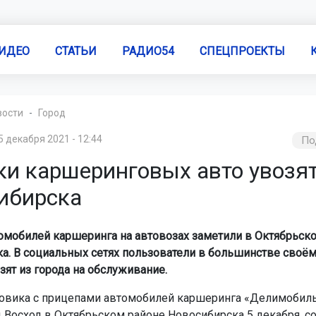
ИДЕО
СТАТЬИ
РАДИО54
СПЕЦПРОЕКТЫ
вости
Город
5 декабря 2021 - 12:44
По
ки каршеринговых авто увозят
ибирска
омобилей каршеринга на автовозах заметили в Октябрьск
а. В социальных сетях пользователи в большинстве своём 
ят из города на обслуживание.
овика с прицепами автомобилей каршеринга «Делимобиль
 Восход в Октябрьском районе Новосибирска 5 декабря, с