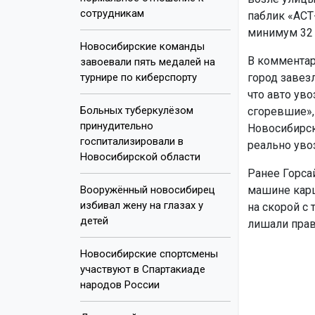
сотрудникам
паблик «АСТ
минимум 32 и
Новосибирские команды
В комментари
завоевали пять медалей на
турнире по киберспорту
город завез
что авто уво
Больных туберкулёзом
сгоревшие»,
принудительно
Новосибирск
госпитализировали в
реально увоз
Новосибирской области
Ранее Горса
Вооружённый новосибирец
машине карш
избивал жену на глазах у
на скорой с
детей
лишали прав
Новосибирские спортсмены
участвуют в Спартакиаде
народов России