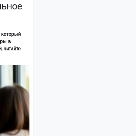
льное
 который
еры в
, читайте