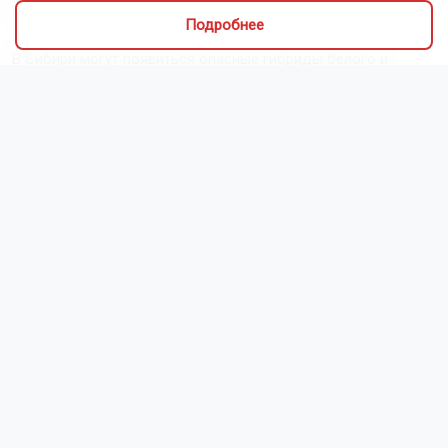
навыкам выживания
Подробнее
В Сибири могут появиться опасные гибриды белого и
бурого медведей
Пять самолётов прибудут в Новосибирск с опозданием 9
августа
Губернатор Новосибирской области поздравил строителей
с профессиональным праздником
Остановку «Радуга Сибири» для городских электричек
начали возводить в Новосибирске
Мэр Новосибирска поздравил жителей с Днём строителя
Новосибирских фельдшеров наделят функциями
психиатров-наркологов с 1 сентября