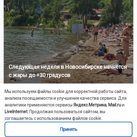
Следующая неделя в Новосибирске начнётся
с жары до +30 градусов
Двухэтажный дом сгорел в дачном посёлке под
Мы используем файлы cookie для корректной работы сайта,
Новосибирском
анализа посещаемости и улучшения качества сервиса. Для
аналитики применяются сервисы
Яндекс.Метрика
,
Mail.ru
и
LiveInternet
. Продолжая пользоваться сайтом, вы
Цены на бензин в Новосибирской области снизились на
соглашаетесь с использованием файлов cookie.
6,5% за неделю
Принять
Новосибирские спасатели обучили более 6300 детей