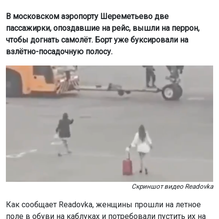
В московском аэропорту Шереметьево две
пассажирки, опоздавшие на рейс, вышли на перрон,
чтобы догнать самолёт. Борт уже буксировали на
взлётно-посадочную полосу.
Скриншот видео Readovka
Как сообщает Readovka, женщины прошли на летное
поле в обуви на каблуках и потребовали пустить их на