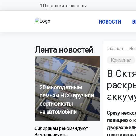
Предложить новость
НОВОСТИ
В
Лента новостей
Главная
Но
Криминал
В Окт
раскр
28 многодетным
аккум
семьям НСО вручили
сертификаты
на автомобили
Сразу неско
полицию о к
дворах жилы
Сибирякам рекомендуют
грузовиков 
бездельничать