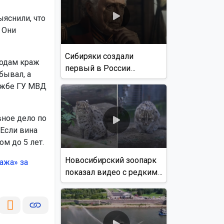
яснили, что
 Они
Сибиряки создали
зодам краж
первый в России
бывал, а
документальный фильм
ужбе ГУ МВД
с использованием ИИ
вное дело по
 Если вина
м до 5 лет.
Новосибирский зоопарк
ажа» за
показал видео с редким
виверровым котом