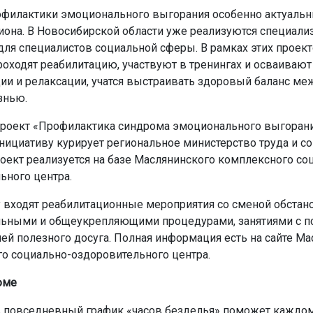
филактики эмоционального выгорания особенно актуальн
иона. В Новосибирской области уже реализуются специал
ля специалистов социальной сферы. В рамках этих проек
роходят реабилитацию, участвуют в тренингах и осваивают
ии и релаксации, учатся выстраивать здоровый баланс ме
знью.
проект «Профилактика синдрома эмоционального выгорани
ициативу курирует региональное министерство труда и с
роект реализуется на базе Маслянинского комплексного со
ьного центра.
 входят реабилитационные мероприятия со сменой обстано
ьными и общеукрепляющими процедурами, занятиями с п
ией полезного досуга. Полная информация есть на сайте М
о социально-оздоровительного центра.
юме
 повседневный график «часов безделья» поможет каждом