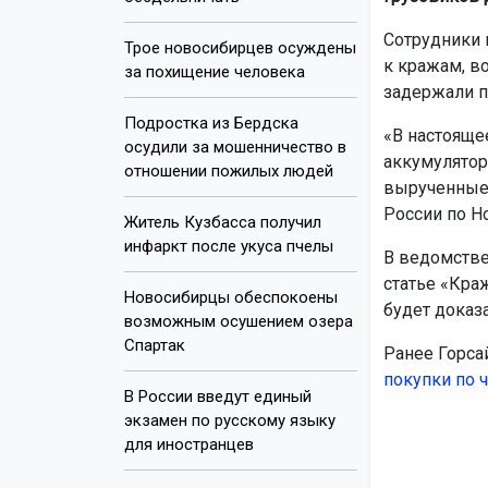
Сотрудники 
Трое новосибирцев осуждены
к кражам, в
за похищение человека
задержали п
Подростка из Бердска
«В настояще
осудили за мошенничество в
аккумулятор
отношении пожилых людей
вырученные 
России по Н
Житель Кузбасса получил
инфаркт после укуса пчелы
В ведомстве
статье «Кра
Новосибирцы обеспокоены
будет доказа
возможным осушением озера
Спартак
Ранее Горса
покупки по 
В России введут единый
экзамен по русскому языку
для иностранцев