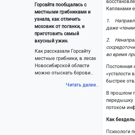
восстановле
Горсайта пообщалась с
Капланами ещ
местными грибниками и
узнала, как отличить
1. Направле
моховик от поганки, и
даже чтении 
приготовить самый
2. Ненаправ
вкусный ужин.
сосредоточи
Как рассказали Горсайту
во время пр
местные грибники, в лесах
Новосибирской области
Постоянная 
можно отыскать борови...
«усталости 
быстрее отвл
Читать далее...
В прошлом п
передышку. 
потоком инф
Как бездель
Психологи п