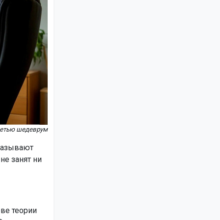
сетью шедеврум
называют
не занят ни
ове теории