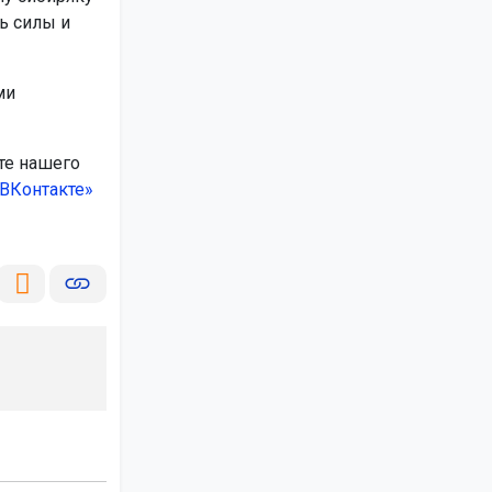
ь силы и
ми
те нашего
ВКонтакте»