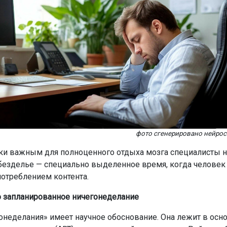
фото сгенерировано нейро
ки важным для полноценного отдыха мозга специалисты 
безделье — специально выделенное время, когда человек 
потреблением контента.
 запланированное ничегонеделание
онеделания» имеет научное обоснование. Она лежит в осн