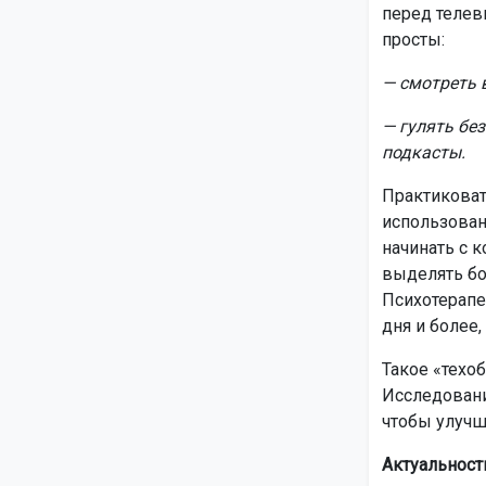
перед телев
просты:
— смотреть в
— гулять бе
подкасты.
Практиковат
использован
начинать с к
выделять бо
Психотерапе
дня и более,
Такое «техо
Исследовани
чтобы улучш
Актуальност