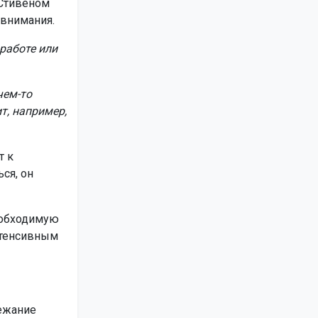
 Стивеном
 внимания.
работе или
чем-то
т, например,
т к
ся, он
еобходимую
нтенсивным
лежание