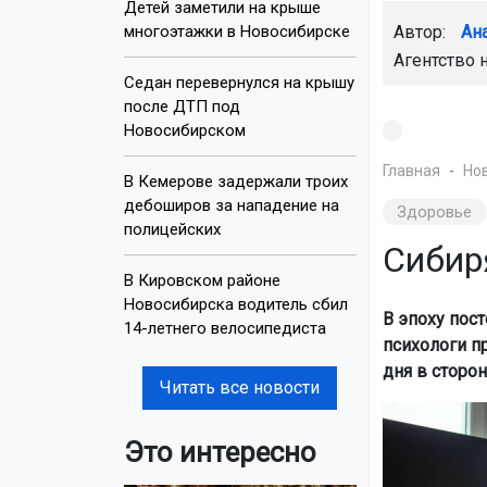
Детей заметили на крыше
многоэтажки в Новосибирске
Автор:
Ан
Агентство 
Седан перевернулся на крышу
после ДТП под
Новосибирском
Главная
Но
В Кемерове задержали троих
дебоширов за нападение на
Здоровье
полицейских
Сибир
В Кировском районе
Новосибирска водитель сбил
В эпоху пос
14-летнего велосипедиста
психологи п
дня в сторон
Читать все новости
Это интересно