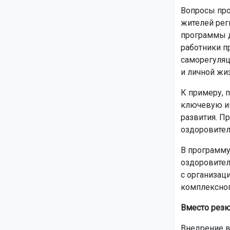
Вопросы про
жителей рег
программы д
работники п
саморегуляц
и личной жи
К примеру, 
ключевую ин
развития. П
оздоровител
В программу
оздоровител
с организац
комплексног
Вместо рез
Внедрение в