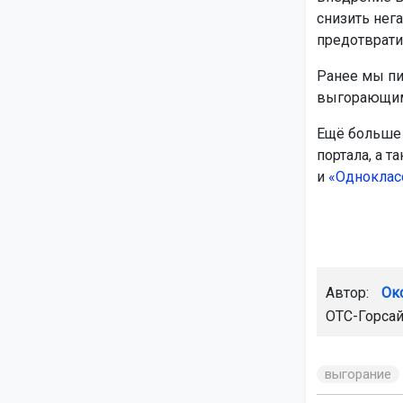
снизить нег
предотврати
Ранее мы пи
выгорающим
Ещё больше 
портала, а т
и
«Одноклас
Автор:
Ок
ОТС-Горсай
выгорание