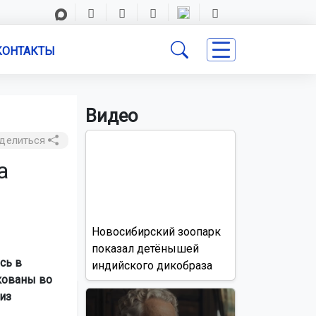
КОНТАКТЫ
Видео
делиться
а
Новосибирский зоопарк
показал детёнышей
сь в
индийского дикобраза
кованы во
из