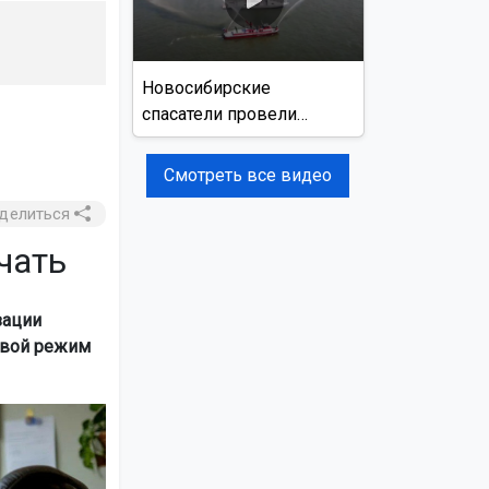
Новосибирские
спасатели провели
учения на реке Обь
Смотреть все видео
делиться
чать
зации
свой режим