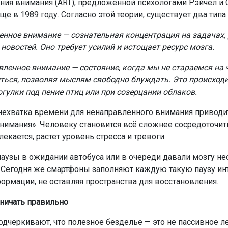
ния внимания (ART), предложенной психологами Рэйчел и
е в 1989 году. Согласно этой теории, существует два типа
нное внимание — сознательная концентрация на задачах, 
новостей. Оно требует усилий и истощает ресурс мозга.
ленное внимание — состояние, когда мы не стараемся на 
ться, позволяя мыслям свободно блуждать. Это происходи
огулки под пение птиц или при созерцании облаков.
нехватка времени для ненаправленного внимания приводи
внимания». Человеку становится всё сложнее сосредоточить
екается, растет уровень стресса и тревоги.
аузы в ожидании автобуса или в очереди давали мозгу н
Сегодня же смартфоны заполняют каждую такую паузу и
ормации, не оставляя пространства для восстановления.
ничать правильно
одчеркивают, что полезное безделье — это не пассивное 