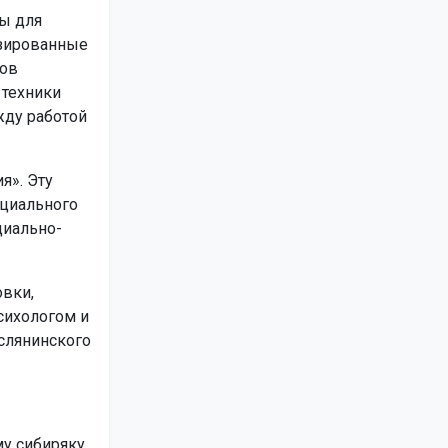
ы для
изированные
тов
 техники
жду работой
я». Эту
оциального
циально-
вки,
сихологом и
аслянинского
у сибиряку