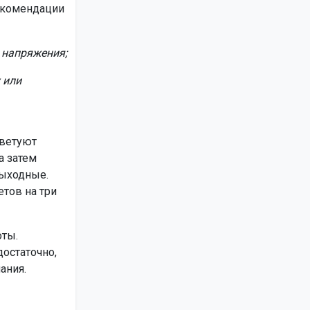
Рекомендации
з напряжения;
 или
оветуют
а затем
выходные.
тов на три
оты.
остаточно,
ания.