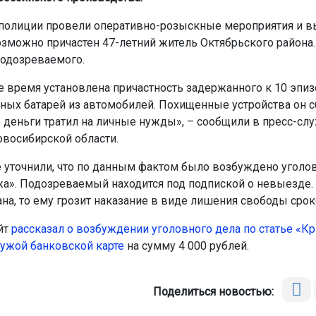
полиции провели оперативно-розыскные мероприятия и вы
озможно причастен 47-летний житель Октябрьского района.
одозреваемого.
е время установлена причастность задержанного к 10 эпи
ных батарей из автомобилей. Похищенные устройства он с
деньги тратил на личные нужды», – сообщили в пресс-сл
овосибирской области.
 уточнили, что по данным фактом было возбуждено уголо
жа». Подозреваемый находится под подпиской о невыезде.
на, то ему грозит наказание в виде лишения свободы сроко
йт
рассказал о возбуждении уголовного дела по статье «Кр
чужой банковской карте
на сумму 4 000 рублей.
Поделиться новостью: