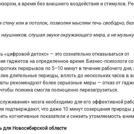
изором, а время без внешнего воздействия и стимулов. 
 стену или в потолок, позволяя мыслям течь свободно, бе
з наушников, слушая звуки окружающего мира, а не музыку
ь «цифровой детокс» — это сознательно отказываться от
ия гаджетов на определенное время. Бизнес-психологи с
оротких перерывов по 5–10 минут в течение рабочего дня, 
лее длительные периоды, вплоть до нескольких часов в 
вты рекомендуют более серьезные меры — отказ от гадже
 чтобы психика смогла полноценно перезагрузиться.
бслуживание» мозга необходимо для его эффективной раб
я подтверждают, что даже 10 минут созерцания природы д
ить когнитивные показатели и снизить утомляемость вним
ь для Новосибирской области