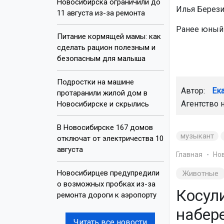
Новосибирска ограничили до
Илья Березин
11 августа из-за ремонта
Ранее юный 
Питание кормящей мамы: как
сделать рацион полезным и
безопасным для малыша
Подростки на машине
Автор:
Ек
протаранили жилой дом в
Агентство 
Новосибирске и скрылись
В Новосибирске 167 домов
музыкант
отключат от электричества 10
августа
Главная
Но
Новосибирцев предупредили
Животные
о возможных пробках из-за
Косул
ремонта дороги к аэропорту
набер
Читать все новости