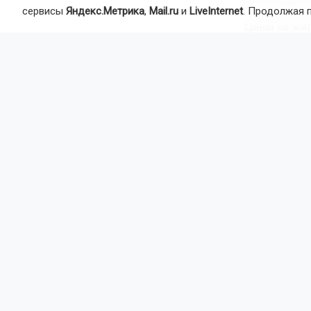
сервисы
Яндекс.Метрика
,
Mail.ru
и
LiveInternet
. Продолжая 
Цены на жил
стоимость к
подорожали н
На вторично
жильё подор
подешевели 
Напомним, 
Автор:
Ек
Агентство 