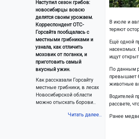
Наступил сезон грибов:
новосибирцы вовсю
делятся своим урожаем.
В июле и авг
Корреспондент ОТС-
теряют остор
Горсайта пообщалась с
местными грибниками и
Ещё одной п
узнала, как отличить
насекомых. 
моховик от поганки, и
ищут открыт
приготовить самый
По данным р
вкусный ужин.
превышает 6
Как рассказали Горсайту
животные вы
местные грибники, в лесах
Новосибирской области
Водителей п
можно отыскать борови...
рассвете, ч
Читать далее...
Ранее медв