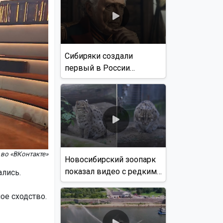
Сибиряки создали
первый в России
документальный фильм
с использованием ИИ
 во «ВКонтакте»
Новосибирский зоопарк
показал видео с редким
ались.
виверровым котом
ое сходство.