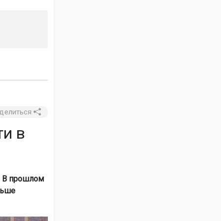
делиться
ти в
. В прошлом
ньше