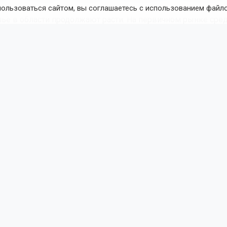
пользоваться сайтом, вы соглашаетесь с использованием файло
ьё в области продолжают расти. На первичном рынке сре
вадратного метра достигла 145 337 рублей. Элитные кварт
а 1,5%, типовые – на 1,4%, улучшенные – на 1%.
м рынке средняя цена составила 122 340 рублей за кв.м. Т
ожало на 1,1%, улучшенное – на 1,5%. При этом элитные к
на 4,7%.
евродвушки
вытесняют
студии на рынке недвижимости Но
Поделиться новостью:
атерина Шамина
Читать все публикации автора
новостей
ОТС-Горсайт