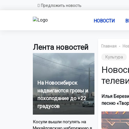
Предложить новость
НОВОСТИ
В
Лента новостей
Главная
Но
Культура
Новос
телев
На Новосибирск
надвигаются грозы и
Илья Берези
похолодание до +22
песню «Твор
градусов
Косули вышли погулять на
Михайловскую набережную в