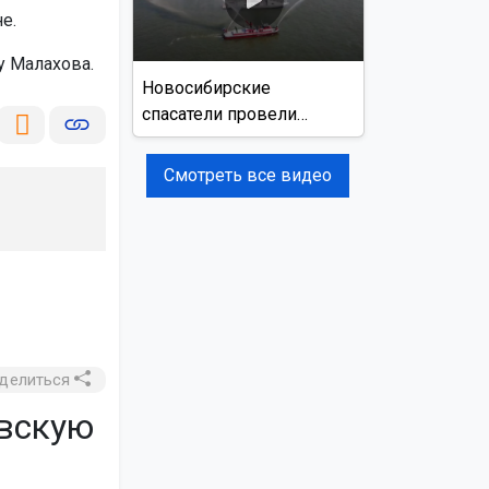
е.
 Малахова.
Новосибирские
спасатели провели
учения на реке Обь
Смотреть все видео
делиться
овскую