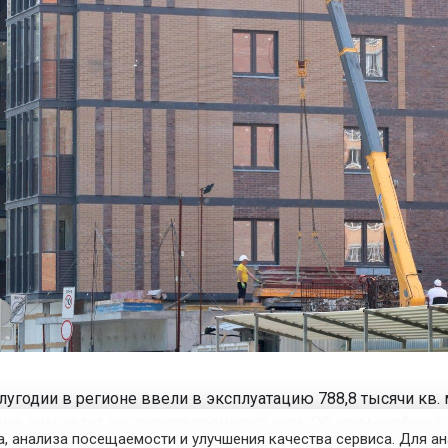
угодии в регионе ввели в эксплуатацию 788,8 тысячи кв. 
ше, чем за тот же период прошлого года. Об этом сообщил
, анализа посещаемости и улучшения качества сервиса. Для а
стат в докладе о социально-экономическом положении ре