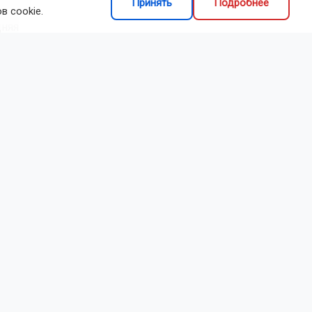
Принять
Подробнее
в cookie.
дняя
иры
иповое
вартиры
восибирска.