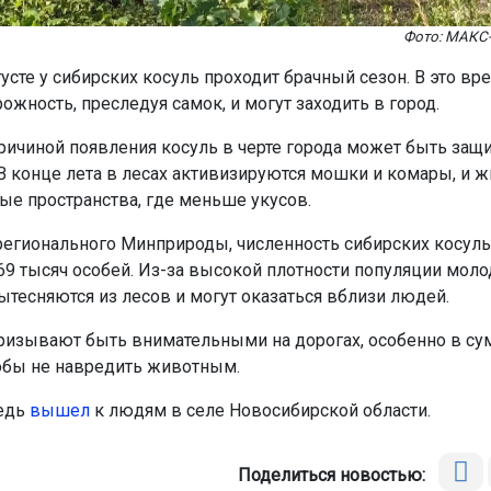
Фото: МАКС-
усте у сибирских косуль проходит брачный сезон. В это в
ожность, преследуя самок, и могут заходить в город.
ричиной появления косуль в черте города может быть защи
В конце лета в лесах активизируются мошки и комары, и 
ые пространства, где меньше укусов.
егионального Минприроды, численность сибирских косуль
9 тысяч особей. Из-за высокой плотности популяции мол
тесняются из лесов и могут оказаться вблизи людей.
ризывают быть внимательными на дорогах, особенно в сум
тобы не навредить животным.
едь
вышел
к людям в селе Новосибирской области.
Поделиться новостью: