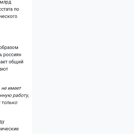
 млрд
стата по
ческого
образом
% россиян
жает общий
вают
 не имеет
нную работу,
 только
ду
мические