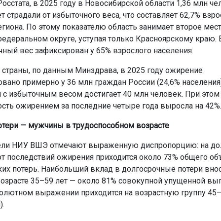
осстата, в 2025 году в Новосибирской области 1,36 млн че
т страдали от избыточного веса, что составляет 62,7% взр
егиона. По этому показателю область занимает второе мест
едеральном округе, уступая только Красноярскому краю. 
ный вес зафиксирован у 65% взрослого населения.
 страны, по данным Минздрава, в 2025 году ожирение
овано примерно у 36 млн граждан России (24,6% населения)
 с избыточным весом достигает 40 млн человек. При этом
сть ожирением за последние четыре года выросла на 42%
тери — мужчины в трудоспособном возрасте
ели НИУ ВШЭ отмечают выраженную диспропорцию: на д
от последствий ожирения приходится около 73% общего об
их потерь. Наибольший вклад в долгосрочные потери внос
озрасте 35–59 лет — около 81% совокупной упущенной вы
солютном выражении приходится на возрастную группу 45–
).