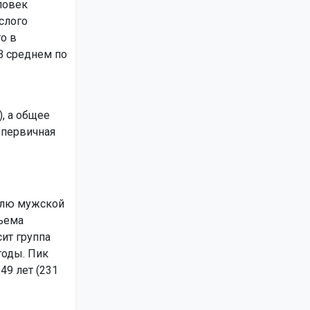
ловек
ослого
о в
В среднем по
, а общее
 первичная
.
олю мужской
ъема
ит группа
годы. Пик
49 лет (231