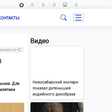
КОНТАКТЫ
Видео
делиться
ы
Новосибирский зоопарк
рынке. Для
показал детёнышей
налитики
индийского дикобраза