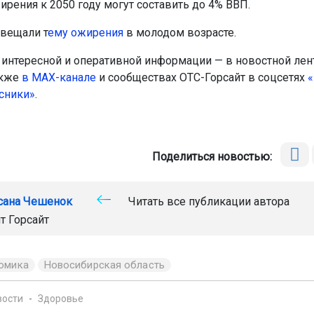
ирения к 2050 году могут составить до 4% ВВП.
вещали т
ему ожирения
в молодом возрасте.
интересной и оперативной информации — в новостной лен
акже
в МАХ-канале
и сообществах ОТС-Горсайт в соцсетях
«
сники»
.
Поделиться новостью:
сана Чешенок
Читать все публикации автора
т Горсайт
омика
Новосибирская область
вости
Здоровье