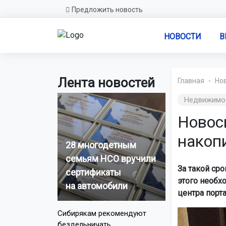
Предложить новость
НОВОСТИ
В
Лента новостей
Главная
Но
Недвижимо
Новос
накопи
28 многодетным
семьям НСО вручили
За такой ср
сертификаты
этого необх
на автомобили
центра порта
Сибирякам рекомендуют
бездельничать