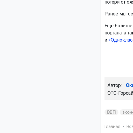
потери от ож
Ранее мы ос
Ещё больше 
портала, а т
и
«Одноклас
Автор:
Ок
ОТС-Горсай
ВВП
экон
Главная
Но