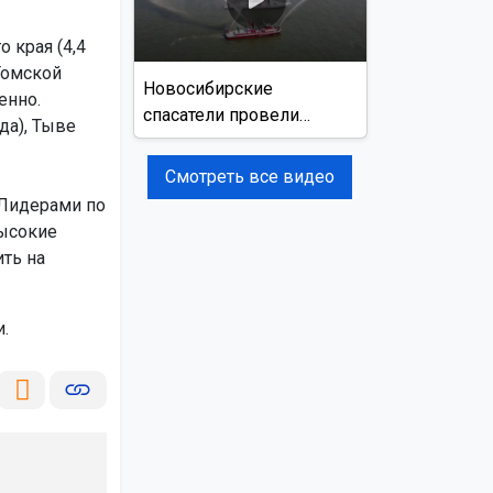
 края (4,4
 Томской
Новосибирские
енно.
спасатели провели
да), Тыве
учения на реке Обь
Смотреть все видео
 Лидерами по
высокие
ть на
.