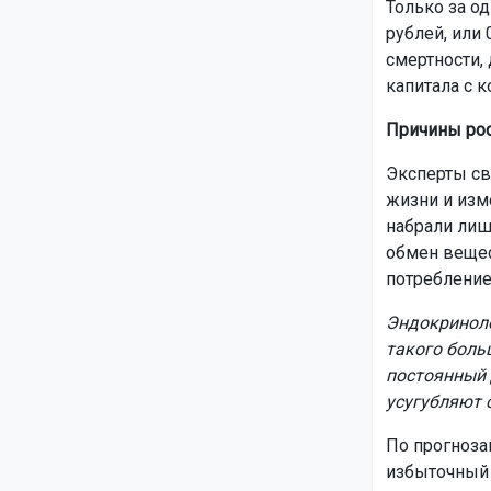
Только за о
рублей, или
смертности,
капитала с 
Причины рос
Эксперты св
жизни и изм
набрали лиш
обмен вещес
потребление
Эндокриноло
такого боль
постоянный 
усугубляют 
По прогноза
избыточный 