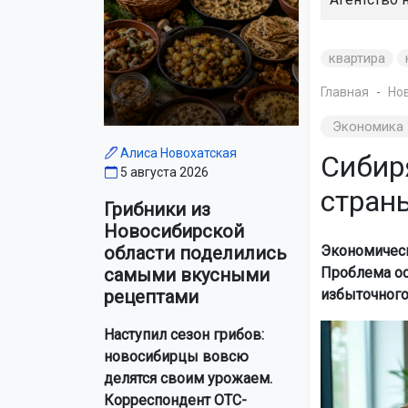
квартира
Главная
Но
Экономика
Алиса Новохатская
Сибир
5 августа 2026
стран
Грибники из
Новосибирской
Экономическ
области поделились
Проблема ос
самыми вкусными
избыточного
рецептами
Наступил сезон грибов:
новосибирцы вовсю
делятся своим урожаем.
Корреспондент ОТС-