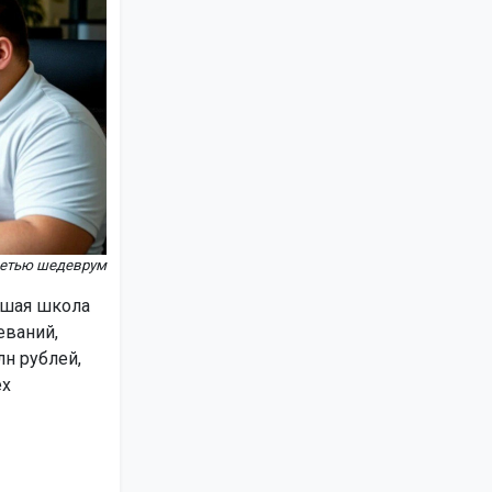
сетью шедеврум
сшая школа
еваний,
н рублей,
ех