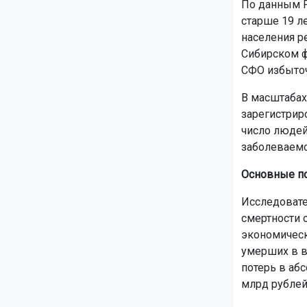
По данным Р
старше 19 ле
населения р
Сибирском ф
СФО избыточ
В масштабах
зарегистрир
число людей
заболеваемо
Основные по
Исследоват
смертности 
экономическ
умерших в в
потерь в аб
млрд рублей