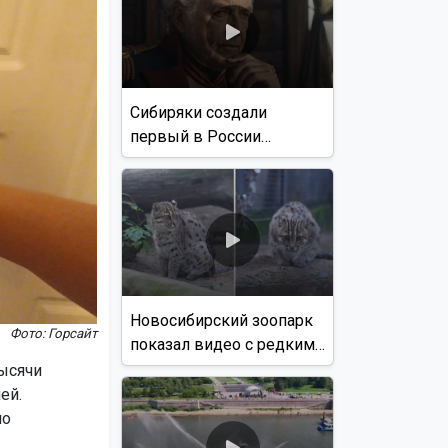
Сибиряки создали
первый в России
документальный фильм
с использованием ИИ
Новосибирский зоопарк
Фото: Горсайт
показал видео с редким
виверровым котом
тысячи
ей.
по