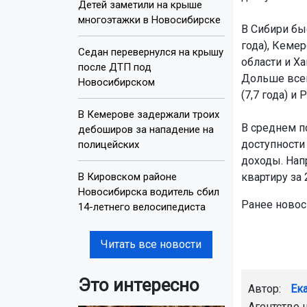
Детей заметили на крыше
многоэтажки в Новосибирске
В Сибири бы
года), Кемер
Седан перевернулся на крышу
области и Ха
после ДТП под
Дольше всего
Новосибирском
(7,7 года) и 
В Кемерове задержали троих
В среднем по
дебоширов за нападение на
доступности
полицейских
доходы. Нап
В Кировском районе
квартиру за 2
Новосибирска водитель сбил
Ранее ново
14-летнего велосипедиста
Читать все новости
Это интересно
Автор:
Ек
Агентство 