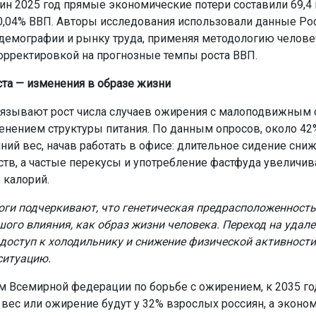
дин 2025 год прямые экономические потери составили 69,4
 0,04% ВВП. Авторы исследования использовали данные Рос
 демографии и рынку труда, применяя методологию челове
корректировкой на прогнозные темпы роста ВВП.
та — изменения в образе жизни
язывают рост числа случаев ожирения с малоподвижным 
енением структуры питания. По данным опросов, около 42
ний вес, начав работать в офисе: длительное сидение сни
тв, а частые перекусы и употребление фастфуда увеличи
 калорий.
ги подчеркивают, что генетическая предрасположенность
шого влияния, как образ жизни человека. Переход на удале
доступ к холодильнику и снижение физической активности
ситуацию.
м Всемирной федерации по борьбе с ожирением, к 2035 го
вес или ожирение будут у 32% взрослых россиян, а эконо