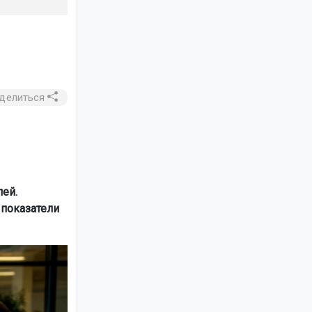
делиться
ей.
 показатели