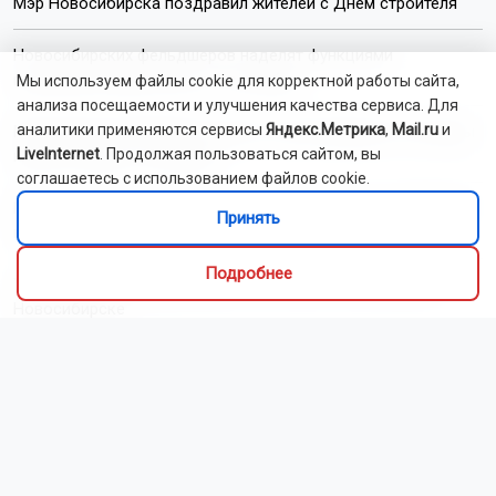
Мэр Новосибирска поздравил жителей с Днём строителя
Новосибирских фельдшеров наделят функциями
психиатров-наркологов с 1 сентября
Мы используем файлы cookie для корректной работы сайта,
анализа посещаемости и улучшения качества сервиса. Для
аналитики применяются сервисы
Яндекс.Метрика
,
Mail.ru
и
Мошенники выманивают деньги у новосибирцев «на нужды
LiveInternet
. Продолжая пользоваться сайтом, вы
класса» перед 1 сентября
соглашаетесь с использованием файлов cookie.
Минпросвещения обновило перечень школьных учебников
Принять
в России
Подробнее
Установщик кондиционеров сжёг кухню пенсионеров в
Новосибирске
Мотоциклист насмерть разбился на Дачном шоссе в
Новосибирске
Следующая неделя в Новосибирске начнётся с жары до
+30 градусов