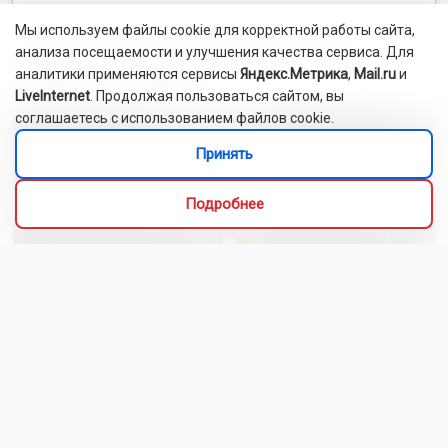
Мы используем файлы cookie для корректной работы сайта,
анализа посещаемости и улучшения качества сервиса. Для
Новосибирский зоопарк показал детёнышей
аналитики применяются сервисы
Яндекс.Метрика
,
Mail.ru
и
индийского дикобраза
LiveInternet
. Продолжая пользоваться сайтом, вы
соглашаетесь с использованием файлов cookie.
Принять
Подробнее
Сибиряки создали первый в России документальный
фильм с использованием ИИ