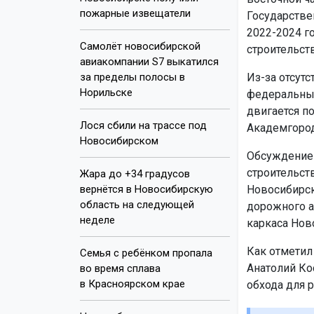
пожарные извещатели
Государстве
2022-2024 г
Самолёт новосибирской
строительств
авиакомпании S7 выкатился
за пределы полосы в
Из-за отсутс
Норильске
федеральных
двигается п
Лося сбили на трассе под
Академгород
Новосибирском
Обсуждение 
строительст
Жара до +34 градусов
вернётся в Новосибирскую
Новосибирск
область на следующей
дорожного а
неделе
каркаса Нов
Как отметил
Семья с ребёнком пропала
Анатолий Ко
во время сплава
в Красноярском крае
обхода для 