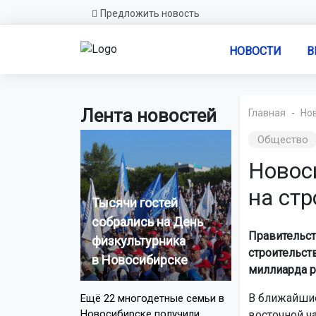
Предложить новость
НОВОСТИ
В
Лента новостей
Главная
Но
Общество
Новос
на стр
Тысячи гостей
собрались на День
Правительст
физкультурника
строительст
в Новосибирске
миллиарда р
В ближайшие
Ещё 22 многодетные семьи в
Новосибирске получили
восточной ч