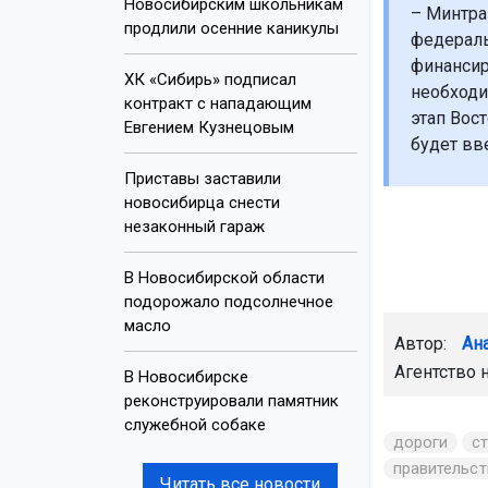
Новосибирским школьникам
– Минтра
продлили осенние каникулы
федераль
финансир
ХК «Сибирь» подписал
необходи
контракт с нападающим
этап Вос
Евгением Кузнецовым
будет вв
Приставы заставили
новосибирца снести
незаконный гараж
В Новосибирской области
подорожало подсолнечное
масло
Автор:
Ан
Агентство 
В Новосибирске
реконструировали памятник
служебной собаке
дороги
с
правительс
Читать все новости