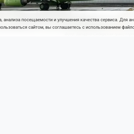
, анализа посещаемости и улучшения качества сервиса. Для а
пользоваться сайтом, вы соглашаетесь с использованием файло
Фото: Западно-Сибирская транспорт
и в пресс-службе Западно-Сибирской транспортной прокур
молёт Boeing 737 выполнял рейс из Москвы (Домодедово) 
ки он выехал за пределы полосы.
е происшествия никто не пострадал. Сейчас выясняют прич
тва случившегося.
 проверяет соблюдение авиакомпанией законодательства 
и полётов.
м
ассовые задержки
авиарейсов отмечаются в Толмачёво 8 
Поделиться новостью: