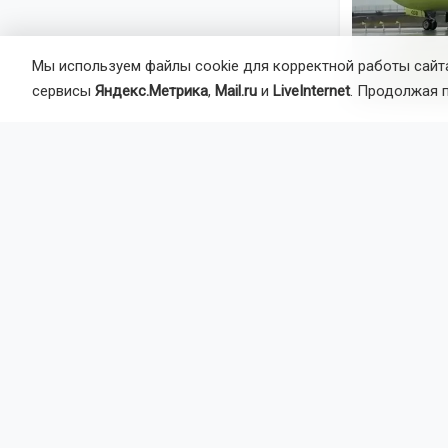
Мы используем файлы cookie для корректной работы сайта
сервисы
Яндекс.Метрика
,
Mail.ru
и
LiveInternet
. Продолжая 
Как сообщил
грузовой са
После посад
В результат
обстоятельс
Прокуратура
безопасност
Напомним: