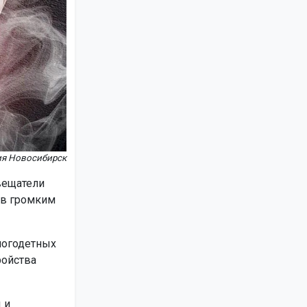
ия Новосибирск
вещатели
ов громким
ногодетных
ройства
 и