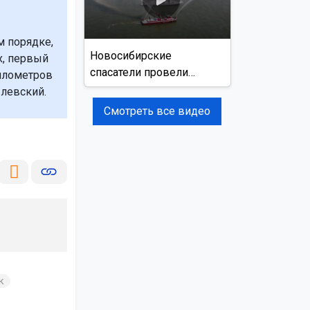
 порядке,
Новосибирские
х, первый
спасатели провели
километров
учения на реке Обь
ылевский.
Смотреть все видео
к