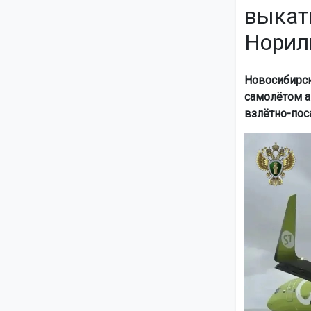
выкат
Норил
Новосибирск
самолётом а
взлётно-пос