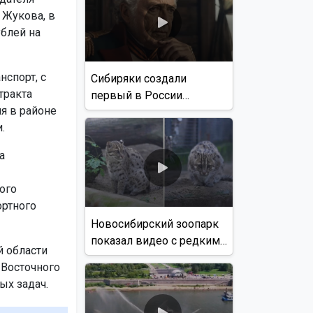
 Жукова, в
блей на
нспорт, с
Сибиряки создали
тракта
первый в России
я в районе
документальный фильм
.
с использованием ИИ
а
ого
ортного
Новосибирский зоопарк
показал видео с редким
й области
виверровым котом
 Восточного
ых задач.