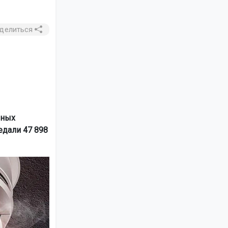
делиться
рных
едали 47 898