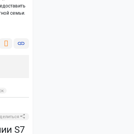
редоставить
ной семьи.
ск
делиться
ии S7