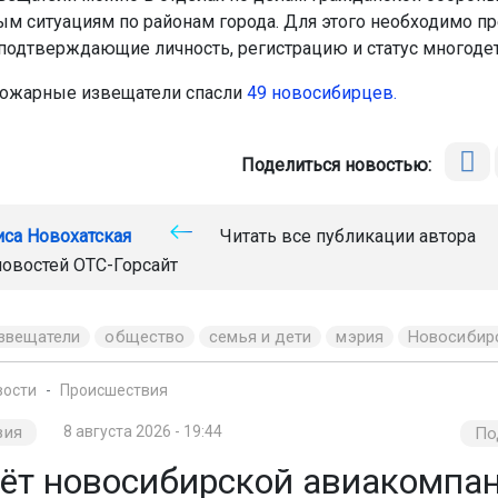
м ситуациям по районам города. Для этого необходимо п
подтверждающие личность, регистрацию и статус многодет
пожарные извещатели спасли
49 новосибирцев.
Поделиться новостью:
иса Новохатская
Читать все публикации автора
новостей
ОТС-Горсайт
звещатели
общество
семья и дети
мэрия
Новосибир
вости
Происшествия
вия
8 августа 2026 - 19:44
По
ёт новосибирской авиакомпан