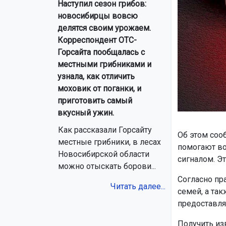
Наступил сезон грибов:
новосибирцы вовсю
делятся своим урожаем.
Корреспондент ОТС-
Горсайта пообщалась с
местными грибниками и
узнала, как отличить
моховик от поганки, и
приготовить самый
вкусный ужин.
Как рассказали Горсайту
Об этом соо
местные грибники, в лесах
помогают в
Новосибирской области
сигналом. Э
можно отыскать борови...
Согласно пр
Читать далее...
семей, а та
предоставля
Получить из