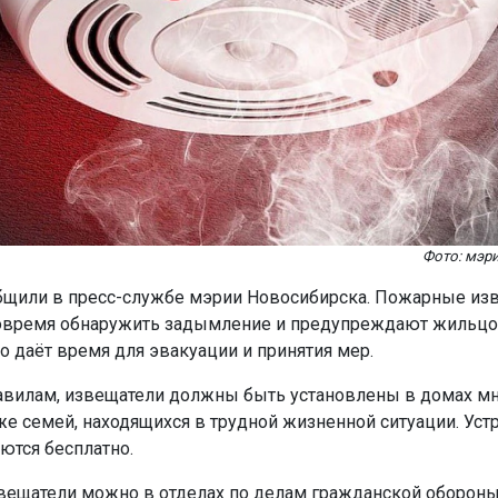
Фото: мэр
бщили в пресс-службе мэрии Новосибирска. Пожарные из
овремя обнаружить задымление и предупреждают жильц
то даёт время для эвакуации и принятия мер.
авилам, извещатели должны быть установлены в домах м
кже семей, находящихся в трудной жизненной ситуации. Уст
ются бесплатно.
вещатели можно в отделах по делам гражданской обороны