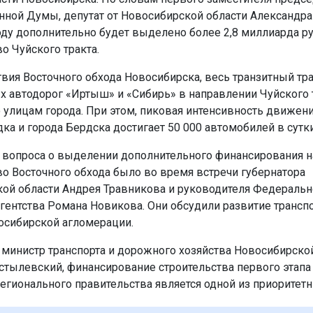
нной Думы, депутат от Новосибирской области Александра
оду дополнительно будет выделено более 2,8 миллиарда ру
о Чуйского тракта.
твия Восточного обхода Новосибирска, весь транзитный тра
 автодорог «Иртыш» и «Сибирь» в направлении Чуйского 
о улицам города. При этом, пиковая интенсивность движени
ка и города Бердска достигает 50 000 автомобилей в сутки
вопроса о выделении дополнительного финансирования н
во Восточного обхода было во время встречи губернатора
ой области Андрея Травникова и руководителя Федеральн
гентства Романа Новикова. Они обсудили развитие трансп
осибирской агломерации.
 министр транспорта и дорожного хозяйства Новосибирско
стылевский, финансирование строительства первого этапа
регионального правительства является одной из приоритетн