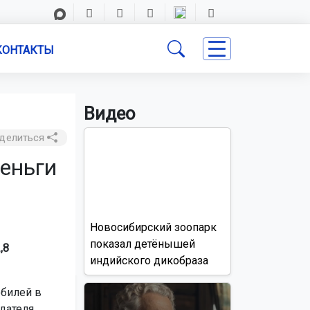
КОНТАКТЫ
Видео
делиться
еньги
Новосибирский зоопарк
показал детёнышей
,8
индийского дикобраза
билей в
дателя