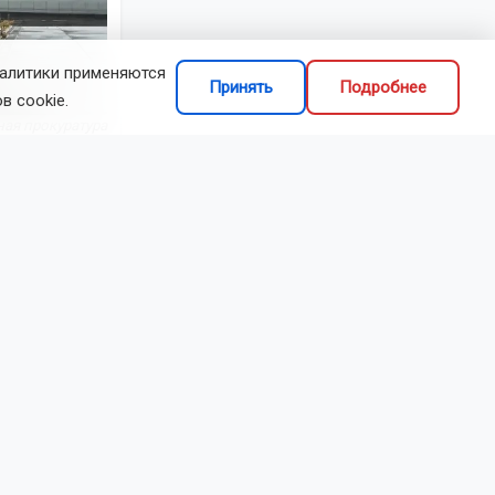
налитики применяются
Принять
Подробнее
в cookie.
ная прокуратура
атуры,
в Норильск.
ины и
о
августа.