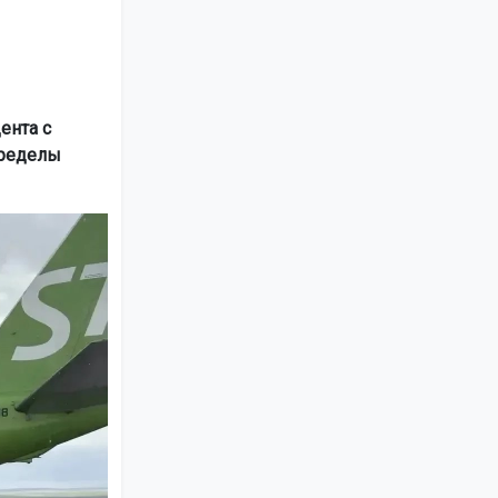
ента с
пределы