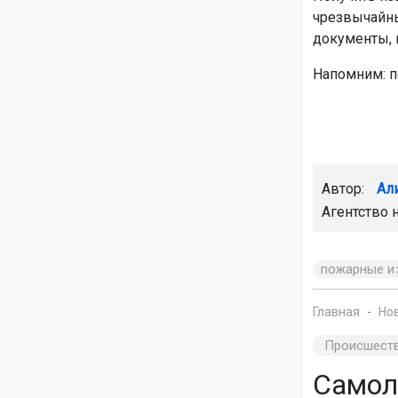
чрезвычайны
документы, 
Напомним: 
Автор:
Ал
Агентство 
пожарные и
Главная
Но
Происшест
Самол