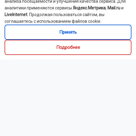
анализа посещаемости и улучшения качества сервиса. Для
аналитики применяются сервисы
Яндекс.Метрика
,
Mail.ru
и
Корабль-церковь отправится в рейд по районам
LiveInternet
. Продолжая пользоваться сайтом, вы
Новосибирской области
соглашаетесь с использованием файлов cookie.
Принять
Двое мужчин погибли при пожаре в Новосибирской области
Число заявлений в НГУ в 2026 году выросло на рекордные
Подробнее
58%
Судебные приставы закрыли магазин японской кухни в
Новосибирске
Сибирская венчурная ярмарка пройдёт в Новосибирске в
августе 2026 года
Неизвестный поджёг служебные машины у отдела полиции
под Новосибирском
В Новосибирске ветер повалил деревья на трамвайные пути