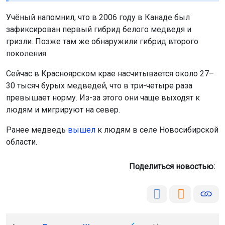
30 тысяч бурых медведей, что в три-четыре раза
превышает норму. Из-за этого они чаще выходят к
людям и мигрируют на север.
Ранее медведь
вышел
к людям в селе Новосибирской
области.
Мы используем файлы cookie для корректной работы сайта,
анализа посещаемости и улучшения качества сервиса. Для
Поделиться новостью:
аналитики применяются сервисы
Яндекс.Метрика
,
Mail.ru
и
LiveInternet
. Продолжая пользоваться сайтом, вы
соглашаетесь с использованием файлов cookie.
Принять
Автор:
Екатерина Шамина
Читать все
Подробнее
публикации автора
Агентство новостей
ОТС-Горсайт
медведи
животные
Сибирь