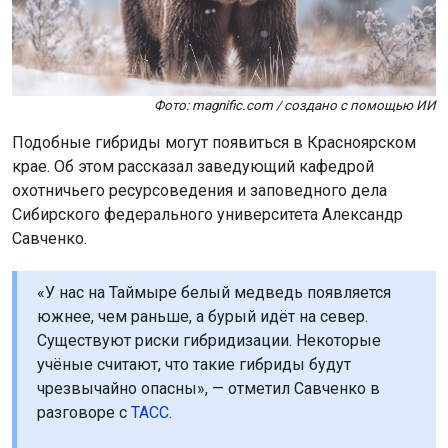
крае. Об этом рассказал заведующий кафедрой
охотничьего ресурсоведения и заповедного дела
Сибирского федерального университета Александр
Савченко.
«У нас на Таймыре белый медведь появляется
южнее, чем раньше, а бурый идёт на север.
Существуют риски гибридизации. Некоторые
учёные считают, что такие гибриды будут
чрезвычайно опасны», — отметил Савченко в
разговоре с
ТАСС
.
Учёный напомнил, что в 2006 году в Канаде был
зафиксирован первый гибрид белого медведя и
гризли. Позже там же обнаружили гибрид второго
поколения.
Сейчас в Красноярском крае насчитывается около 27–