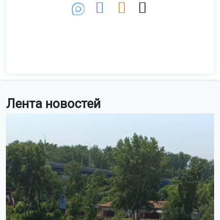
идёт о SU 6642, FV 6642 и FV 6641.
Причины задержек и отмен рейсов не уточняют.
Ранее самолёт новосибирской авиакомпании S7
выкатился
за пределы полосы в Норильске.
Поделиться новостью:
Автор:
Екатерина Шамина
Читать все
публикации автора
Агентство новостей
ОТС-Горсайт
задержка рейсов
транспорт
Новосибирск