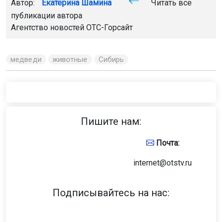
Главная
Новости
Транспорт
Транспорт
9 августа 2026 - 10:19
Пять самолётов прибудут в
Новосибирск с опозданием 9
августа
В аэропорту Толмачёво задержали пять пассажирских
рейсов и отменили три. Информацию об этом
отобразили на онлайн-табло воздушной гавани.
Фото: Горсайт
С опозданием прилетят самолёты из Сочи, Иркутска,
Иссык-Куля и Благовещенска. Задержки затронули
рейсы DP 311, FV 6741, S7 5232, S7 5550 и S7 5212.
Кроме того, три рейса из Сочи были отменены. Речь