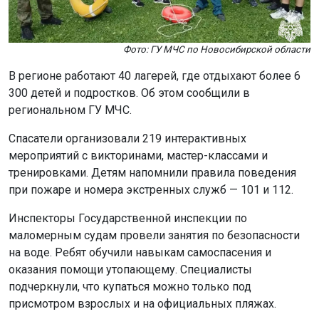
региональном ГУ МЧС.
Спасатели организовали 219 интерактивных
мероприятий с викторинами, мастер-классами и
тренировками. Детям напомнили правила поведения
при пожаре и номера экстренных служб — 101 и 112.
Инспекторы Государственной инспекции по
маломерным судам провели занятия по безопасности
на воде. Ребят обучили навыкам самоспасения и
оказания помощи утопающему. Специалисты
подчеркнули, что купаться можно только под
присмотром взрослых и на официальных пляжах.
Также сотрудники МЧС провели инструктажи для
персонала лагерей.
Ранее семью с ребёнком
унесло
на 10 км от берега на
Новосибирском водохранилище.