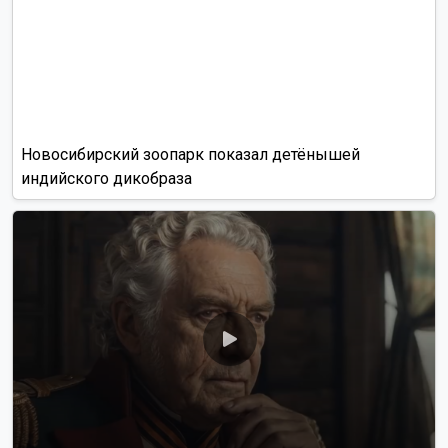
Алиса Новохатская
5 августа 2026
Грибники из Новосибирской области
поделились самыми вкусными рецептами
Наступил сезон грибов: новосибирцы вовсю делятся
своим урожаем. Корреспондент ОТС-Горсайта
пообщалась с местными грибниками и узнала, как
отличить моховик от поганки, и приготовить самый
вкусный ужин.