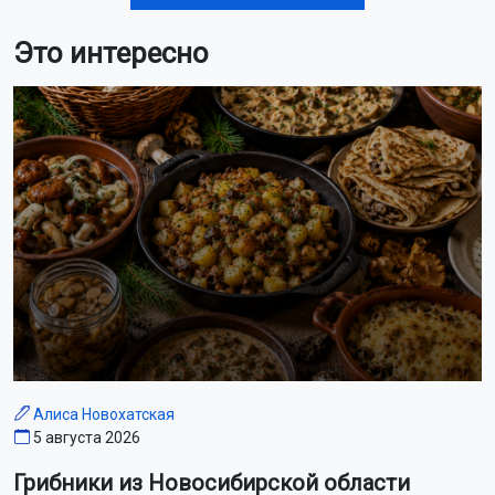
с жары до +30 градусов
Рейс Хабаровск — Новосибирск экстренно сел в Братске
из-за состояния пассажира
На Новосибирскую область надвигается 34-градусный зной
Двухэтажный дом сгорел в дачном посёлке под
Новосибирском
Цены на бензин в Новосибирской области снизились на
6,5% за неделю
Новосибирские спасатели обучили более 6300 детей
навыкам выживания
В Сибири могут появиться опасные гибриды белого и
бурого медведей