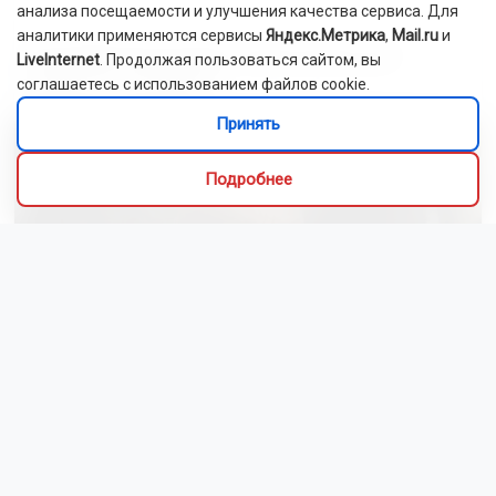
анализа посещаемости и улучшения качества сервиса. Для
аналитики применяются сервисы
Яндекс.Метрика
,
Mail.ru
и
Новосибирский зоопарк показал детёнышей
LiveInternet
. Продолжая пользоваться сайтом, вы
индийского дикобраза
соглашаетесь с использованием файлов cookie.
Принять
Подробнее
Сибиряки создали первый в России документальный
фильм с использованием ИИ