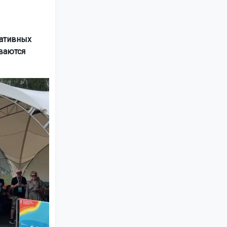
еативных
ваются