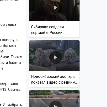
нее улица
Сибиряки создали
первый в России
документальный фильм
 скверу, в
с использованием ИИ
р Вегман
ом-
бири. Также
ры и балета.
ла
Новосибирский зоопарк
показал видео с редким
ивировано
виверровым котом
№13. Сейчас
. И выбрать