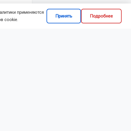
налитики применяются
Принять
Подробнее
в cookie.
делиться
и
анспортная
олностью