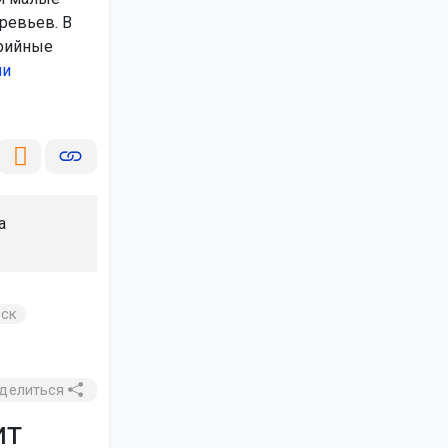
ревьев. В
арийные
ли
а
рск
делиться
ит