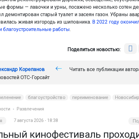
ые формы — лавочки и урны, посажено несколько сотен де
ыл демонтирован старый туалет и засеян газон. Убраны ав
явилась живая изгородь из шиповника.
В 2022 году окончи
и благоустроительные работы
.
Поделиться новостью:
ександр Корепанов
Читать все публикации автор
новостей
ОТС-Горсайт
зеленение
благоустройство
переименование
Новосиби
вости
Развлечения
я
7 августа 2026 - 18:38
По
льный кинофестиваль проход