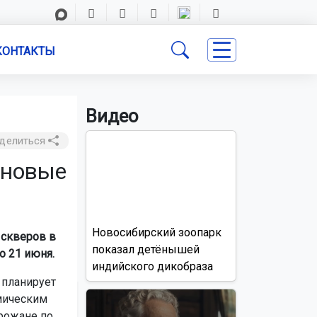
КОНТАКТЫ
Видео
делиться
 новые
Новосибирский зоопарк
 скверов в
показал детёнышей
о 21 июня.
индийского дикобраза
 планирует
мическим
орожане по