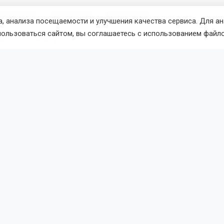
Новатория"
парк "Арена"
Новосибирск
, анализа посещаемости и улучшения качества сервиса. Для а
пользоваться сайтом, вы соглашаетесь с использованием файло
вости
Транспорт
7 августа 2026 - 18:20
По
опорту Новосибирска обновил
ные дорожки
лмачёво проводятся в рамках нацпроекта «Эффективная тр
являются частью масштабной реконструкции аэродрома. П
роект планируют в следующем году.