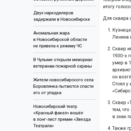
итогу голос
Двух наркодилеров
Для сквера 
задержали в Новосибирске
Кузнецки
Аномальная жара
Ленина 
в Новосибирской области
не привела к режиму ЧС
Сквер им
1930-х 
В Чулыме открыли мемориал
умер в 
ветеранам пожарной охраны
архивис
он возг
Жители новосибирского села
Стоял у
Боровлянка пытаются спасти
«Сибирс
его от упадка
Сквер «
Новосибирский театр
тем, чт
«Красный факел» вошёл
в знак п
в лонг-лист премии «Звезда
Театрала»
Также г