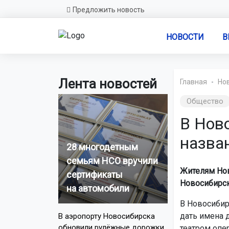
Предложить новость
НОВОСТИ
В
Лента новостей
Главная
Но
Общество
В Нов
назва
28 многодетным
семьям НСО вручили
Жителям Нов
сертификаты
Новосибирск
на автомобили
В Новосибир
дать имена 
В аэропорту Новосибирска
обновили рулёжные дорожки
театром опе