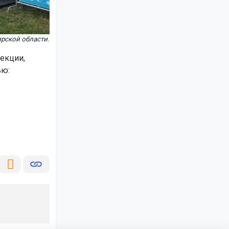
рской области.
екции,
ью: