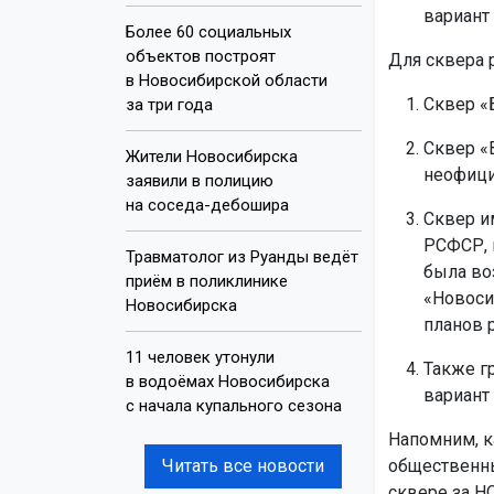
вариант
Более 60 социальных
объектов построят
Для сквера 
в Новосибирской области
Сквер «
за три года
Сквер «
Жители Новосибирска
неофици
заявили в полицию
на соседа-дебошира
Сквер и
РСФСР, 
Травматолог из Руанды ведёт
была во
приём в поликлинике
«Новоси
Новосибирска
планов 
11 человек утонули
Также г
в водоёмах Новосибирска
вариант
с начала купального сезона
Напомним, к
Читать все новости
общественны
сквере за Н