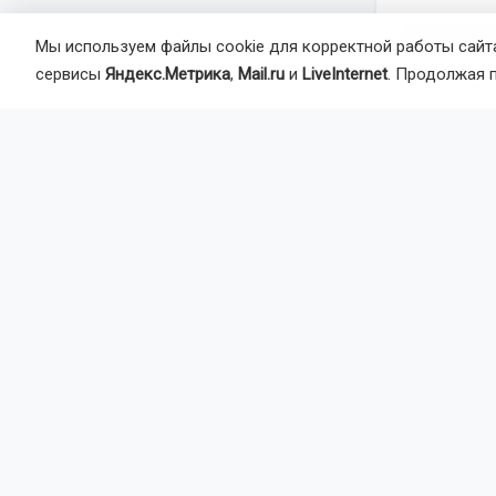
фестиваль "
Мы используем файлы cookie для корректной работы сайта
сервисы
Яндекс.Метрика
,
Mail.ru
и
LiveInternet
. Продолжая 
Главная
Но
Транспорт
В аэр
рулёж
Работы в То
система» и 
завершить п