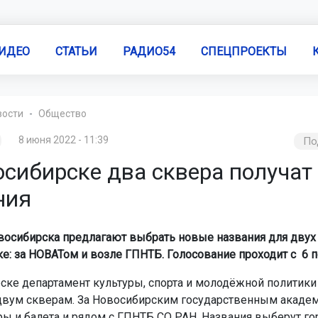
ИДЕО
СТАТЬИ
РАДИО54
СПЕЦПРОЕКТЫ
вости
Общество
8 июня 2022 - 11:39
По
осибирске два сквера получат
ния
осибирска предлагают выбрать новые названия для двух
е: за НОВАТом и возле ГПНТБ. Голосование проходит с 6 п
ске департамент культуры, спорта и молодёжной политики
двум скверам. За Новосибирским государственным акаде
ры и балета и рядом с ГПНТБ СО РАН. Названия выберут г