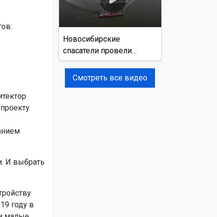
ов:
Новосибирские
спасатели провели
учения на реке Обь
Смотреть все видео
итектор
 проекту
анием
. И выбрать
тройству
19 году в
и малые