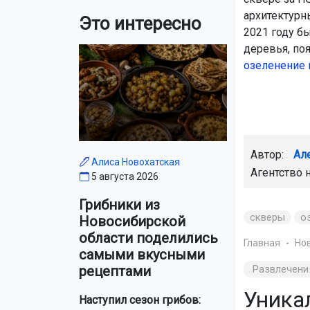
архитектурн
Это интересно
2021 году б
деревья, по
озеленение 
Автор:
Ал
Алиса Новохатская
Агентство 
5 августа 2026
Грибники из
скверы
о
Новосибирской
области поделились
Главная
Но
самыми вкусными
Развлечени
рецептами
Уника
Наступил сезон грибов: