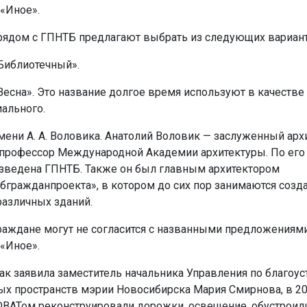
 «Иное».
рядом с ГПНТБ предлагают выбрать из следующих вариант
Библиотечный».
Весна». Это название долгое время используют в качестве
ального.
мени А. А. Воловика. Анатолий Воловик — заслуженный арх
профессор Международной Академии архитектуры. По его
зведена ГПНТБ. Также он был главным архитектором
бгражданпроекта», в котором до сих пор занимаются созд
различных зданий.
раждане могут не согласится с названными предложениями
 «Иное».
ак заявила заместитель начальника Управления по благоус
х пространств мэрии Новосибирска Мария Смирнова, в 20
ОВАТом реконструировали дорожки, освещение, обустроил