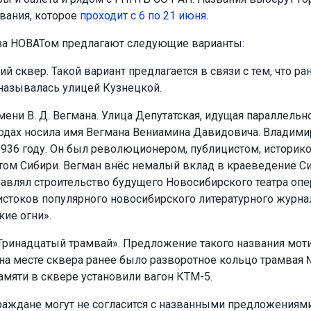
ования, которое
проходит с 6 по 21 июня
.
за НОВАТом предлагают следующие варианты:
й сквер. Такой вариант предлагается в связи с тем, что ра
называлась улицей Кузнецкой.
ени В. Д. Вегмана. Улица Депутатская, идущая параллельно
годах носила имя Вегмана Вениамина Давидовича. Владими
1936 году. Он был революционером, публицистом, историк
том Сибири. Вегман внёс немалый вклад в краеведение Си
лавлял строительство будущего Новосибирского театра опе
 истоков популярного новосибирского литературного журна
кие огни».
Тринадцатый трамвай». Предложение такого названия мот
о на месте сквера ранее было разворотное кольцо трамвая 
амяти в сквере установили вагон КТМ-5.
раждане могут не согласится с названными предложениями