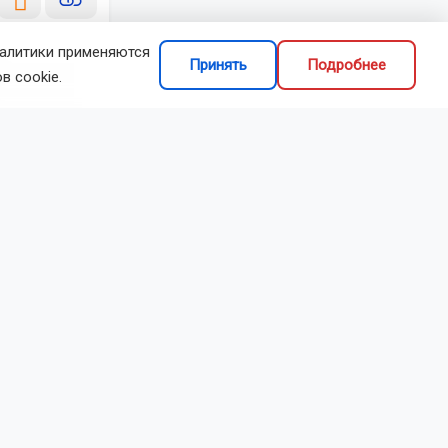
налитики применяются
Принять
Подробнее
в cookie.
делиться
рных
едали 47 898