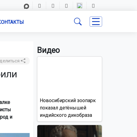
КОНТАКТЫ
Видео
делиться
оили
Новосибирский зоопарк
алке
показал детёнышей
висты
индийского дикобраза
ород и