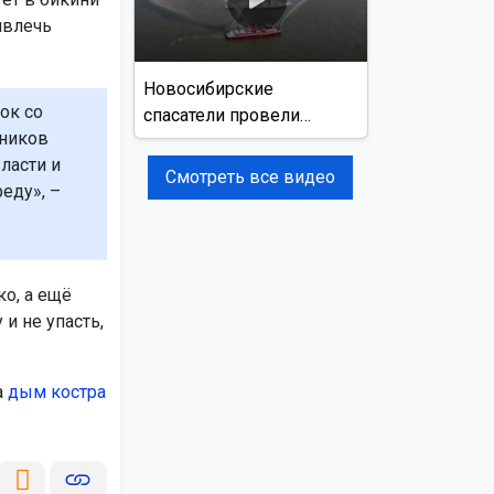
ивлечь
Новосибирские
ок со
спасатели провели
нников
учения на реке Обь
ласти и
Смотреть все видео
еду», –
о, а ещё
и не упасть,
а
дым костра