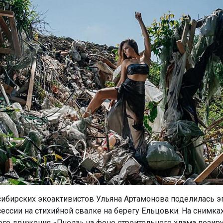
ибирских экоактивистов Ульяна Артамонова поделилась 
сессии на стихийной свалке на берегу Ельцовки. На снимка
го движения «Пчела» на фоне строительного хлама позиру