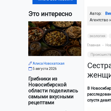
Это интересно
Автор:
Ви
Агентство 
экология
Главная
Но
Происшест
Сестр
Алиса Новохатская
5 августа 2026
женщи
Грибники из
Новосибирской
В Новосибир
области поделились
расследован
самыми вкусными
спустя девя
рецептами