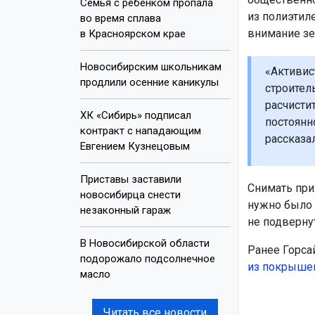
Семья с ребёнком пропала
из полиэтил
во время сплава
внимание зе
в Красноярском крае
Новосибирским школьникам
«Активис
продлили осенние каникулы
строител
расчисти
ХК «Сибирь» подписал
постоянн
контракт с нападающим
рассказа
Евгением Кузнецовым
Приставы заставили
Снимать при
новосибирца снести
нужно было 
незаконный гараж
не подвернут
В Новосибирской области
Ранее Горса
подорожало подсолнечное
из покрыше
масло
Читать все новости