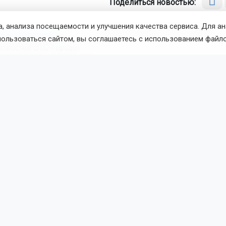
Поделиться новостью:
, анализа посещаемости и улучшения качества сервиса. Для а
иса Новохатская
Читать все публикации автора
пользоваться сайтом, вы соглашаетесь с использованием файло
новостей
ОТС-Горсайт
ия
смерть
закон
Новосибирск
вости
Общество
8 августа 2026 - 19:55
По
2 многодетные семьи в
ибирске получили пожарные
атели
2 многодетные семьи в Новосибирске получили 109 пожа
. С 2017 года в рамках городской программы жителям пер