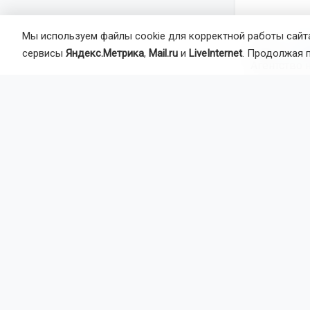
Мы используем файлы cookie для корректной работы сайта
Автор:
Ал
сервисы
Яндекс.Метрика
,
Mail.ru
и
LiveInternet
. Продолжая 
Агентство 
происшеств
Главная
Но
Общество
Ещё 2
Новос
извещ
За неделю 2
извещателей