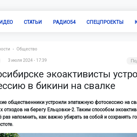
ИДЕО
СТАТЬИ
РАДИО54
СПЕЦПРОЕКТЫ
вости
Общество
3 июля 2024 - 17:39
По
осибирске экоактивисты устр
ессию в бикини на свалке
ие общественники устроили эпатажную фотосессию на св
х отходов на берегу Ельцовки-2. Таким способом экоакти
 раз напомнить, как важно убирать за собой и сохранять г
стоте.