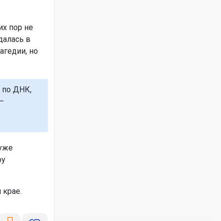
их пор не
далась в
агедии, но
 по ДНК,
–
 уже
ру
 крае.