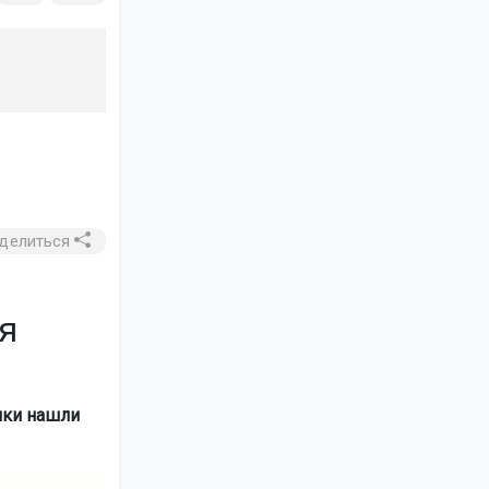
делиться
я
нки нашли