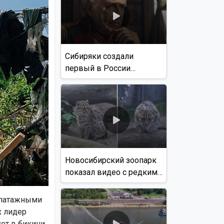
Сибиряки создали
первый в России
документальный фильм
с использованием ИИ
Новосибирский зоопарк
показал видео с редким
виверровым котом
эпатажными
х лидер
ет в бикини