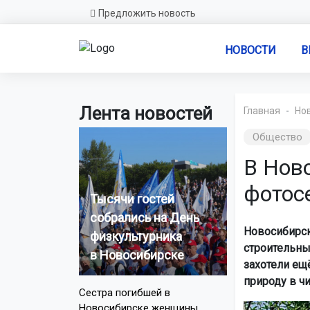
Предложить новость
НОВОСТИ
В
Лента новостей
Главная
Но
Общество
В Нов
фотос
Тысячи гостей
собрались на День
Новосибирск
физкультурника
строительны
в Новосибирске
захотели ещё
природу в чи
Сестра погибшей в
Новосибирске женщины