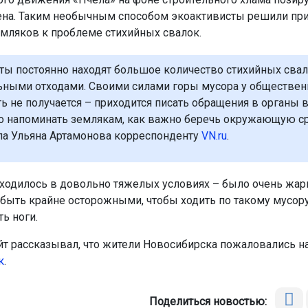
ена. Таким необычным способом экоактивисты решили пр
мляков к проблеме стихийных свалок.
ты постоянно находят большое количество стихийных свал
ьными отходами. Своими силами горы мусора у обществе
ть не получается – приходится писать обращения в органы в
о напоминать землякам, как важно беречь окружающую ср
ла Ульяна Артамонова корреспонденту
VN.ru
.
ходилось в довольно тяжелых условиях – было очень жарк
быть крайне осторожными, чтобы ходить по такому мусору 
ь ноги.
йт рассказывал, что жители Новосибирска пожаловались н
к
.
Поделиться новостью: