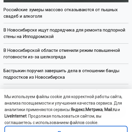
Российские зумеры массово отказываются от пышных
свадеб и алкоголя
В Новосибирске ищут подрядчика для ремонта подпорной
стены на Ипподромской
В Новосибирской области отменили режим повышенной
готовности из-за шелкопряда
Бастрыкин поручил завершить дела в отношении банды
подростков из Новосибирска
Косули вышли погулять на Михайловскую набережную в
Мы используем файлы cookie для корректной работы сайта,
Новосибирске
анализа посещаемости и улучшения качества сервиса. Для
аналитики применяются сервисы
Яндекс.Метрика
,
Mail.ru
и
Ввод жилья в Новосибирской области в 2026 году упал на
LiveInternet
. Продолжая пользоваться сайтом, вы
36%
соглашаетесь с использованием файлов cookie.
Новосибирцам за службу в войсках БПЛА выплатят до 2,9