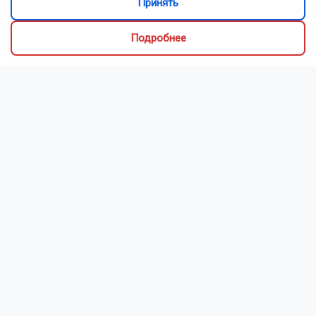
Принять
млн рублей
Подробнее
В Новосибирске завершили благоустройство улицы Кирова
В России хотят в два раза поднять штрафы за объезд
пробок по обочине
Движение в центре Новосибирска ограничили до 11 августа
из-за ремонта
Читать все новости
Это интересно